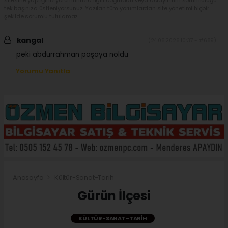
sitesine yaptığınız yorumunuzla ilgili doğrudan veya dolaylı tüm sorumluluğu
tek başınıza üstleniyorsunuz. Yazılan tüm yorumlardan site yönetimi hiçbir
şekilde sorumlu tutulamaz.
kangal
(24.06.2026 10:37 - #689)
peki abdurrahman paşaya noldu
Yorumu Yanıtla
Anasayfa
Kültür-Sanat-Tarih
Gürün İlçesi
KÜLTÜR-SANAT-TARIH