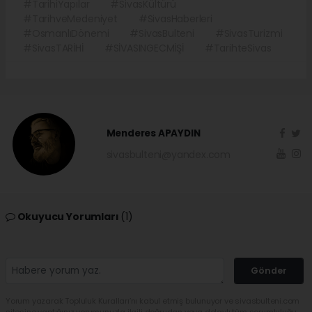
#TarihiYapılar
#SivasKültürü
#TarihveMedeniyet
#SivasHaberleri
#OsmanlıDönemi
#SivasBulteni
#SivasTurizmi
#SivasTARİHİ
#SİVASINGECMİŞİ
#TarihteSivas
Menderes APAYDIN
sivasbulteni@yandex.com
Okuyucu Yorumları
(1)
Gönder
Yorum yazarak Topluluk Kuralları’nı kabul etmiş bulunuyor ve sivasbulteni.com