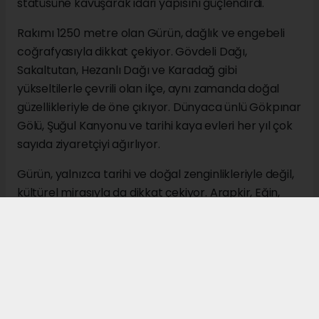
statüsüne kavuşarak idari yapısını güçlendirdi.
Rakımı 1250 metre olan Gürün, dağlık ve engebeli
coğrafyasıyla dikkat çekiyor. Gövdeli Dağı,
Sakaltutan, Hezanlı Dağı ve Karadağ gibi
yükseltilerle çevrili olan ilçe, aynı zamanda doğal
güzellikleriyle de öne çıkıyor. Dünyaca ünlü Gökpınar
Gölü, Şuğul Kanyonu ve tarihi kaya evleri her yıl çok
sayıda ziyaretçiyi ağırlıyor.
Gürün, yalnızca tarihi ve doğal zenginlikleriyle değil,
kültürel mirasıyla da dikkat çekiyor. Arapkir, Eğin,
Darende ve Divriği ile birlikte anılan "Beş Belde"
geleneğinin önemli merkezlerinden biri olan ilçe,
tarih boyunca çok sayıda âlim, devlet adamı ve
kültür insanı yetiştirmiş olmasıyla tanınıyor.
Ekonomik açıdan ise Gürün'de tarım ve hayvancılık
önemli bir yer tutuyor. Özellikle elma üretimi,