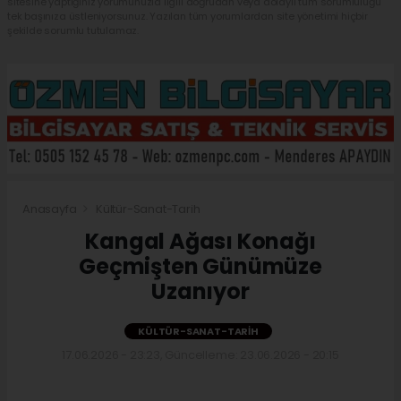
sitesine yaptığınız yorumunuzla ilgili doğrudan veya dolaylı tüm sorumluluğu
tek başınıza üstleniyorsunuz. Yazılan tüm yorumlardan site yönetimi hiçbir
şekilde sorumlu tutulamaz.
Anasayfa
Kültür-Sanat-Tarih
Kangal Ağası Konağı
Geçmişten Günümüze
Uzanıyor
KÜLTÜR-SANAT-TARIH
17.06.2026 - 23:23, Güncelleme: 23.06.2026 - 20:15