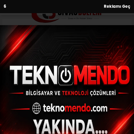
5
Reklamı Geç
Anasayfa
Kültür-Sanat-Tarih
Küçükçekmece Sanat
Atölyeleri Buluşmaları sergisi
Sefaköy Galeri Küp’te ziyarete
açıldı
KÜLTÜR-SANAT-TARIH
(İHA) - İhlas Haber Ajansı | 29.02.2024 - 10:32, Güncelleme:
29.02.2024 - 10:24
Küçükçekmece Sanat Atölyeleri
Buluşmaları sergisi Sefaköy Galeri Küp’te
ziyarete açıldı