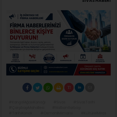
SIVAS HABERİ
#KangalAğasıKonağı
#Sivas
#SivasTarihi
#ÇarşıbaşıMahallesi
#Nalbantlarbaşı
#TarihiKonak
#OsmanlıMimarisi
#KültürelMiras