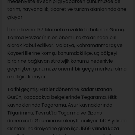
medeniyete ev sahipliği yaparken günümüzde de
tarım, hayvancılık, ticaret ve turizm alanlarında öne
çıkıyor.
İl merkezine 137 kilometre uzaklıkta bulunan Gürün,
Tohma Havzası'nın en önemli noktalarından biri
olarak kabul ediliyor. Malatya, Kahramanmaraş ve
Kayseri illerine komşu konumdaki ilçe, üç bölgeyi
birbirine bağlayan stratejik konumu nedeniyle
geçmişten günümüze önemli bir geçiş merkezi olma
özelliğini koruyor.
Tarihi geçmişi Hititler dönemine kadar uzanan
Gürün, Kapadokya belgelerinde Tegarama, Hitit
kaynaklarında Tagarama, Asur kaynaklarında
Tilgarimmu, Tevrat'ta Togarma ve Bizans
döneminde Gauraina isimleriyle anılıyor. 1408 yılında
Osmanlı hakimiyetine giren ilçe, 1869 yılında kaza