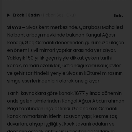
Erkek
|
Kadın
(Haberi Sesli Oku)
SİVAS –
Sivas kent merkezinde, Çarşıbaşı Mahallesi
Nalbantlarbaşı mevkiinde bulunan Kangal Ağası
Konağı, Geç Osmanlı döneminden günümüze ulaşan
en önemli sivil mimari yapılar arasında yer alıyor.
Yaklaşık 150 yıllık geçmişiyle dikkat çeken tarihi
konak, mimari özellikleri, üstlendiği kamusal işlevler
ve şehir tarihindeki yeriyle Sivas’ın kültürel mirasının
simge eserlerinden biri olarak öne çıkıyor.
Tarihi kaynaklara göre konak, 1877 yılında dönemin
önde gelen isimlerinden Kangal Ağası Abdurrahman
Paşa tarafından inşa ettirildi. Geleneksel Osmanlı
konak mimarisinin izlerini taşıyan yapı; kesme taş
duvarları, ahşap işçiliği, yüksek tavanlı odaları ve
dönemin estetik anlayışını yansıtan detaylarıyla