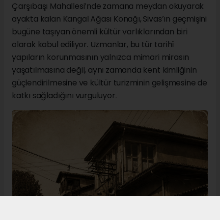
Çarşıbaşı Mahallesi’nde zamana meydan okuyarak
ayakta kalan Kangal Ağası Konağı, Sivas’ın geçmişini
bugüne taşıyan önemli kültür varlıklarından biri
olarak kabul ediliyor. Uzmanlar, bu tür tarihî
yapıların korunmasının yalnızca mimari mirasın
yaşatılmasına değil, aynı zamanda kent kimliğinin
güçlendirilmesine ve kültür turizminin gelişmesine de
katkı sağladığını vurguluyor.