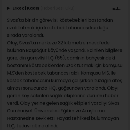
Erkek
|
Kadın
(Haberi Sesli Oku)
Sivas'ta bir din görevlisi, köstebekleri bostandan
uzak tutmak için köstebek tabancası kurduğu
sırada yaralandı.
Olay, Sivas'ta merkeze 32 kilometre mesafede
bulunan Başsöğüt köyünde yaşandı. Edinilen bilgilere
göre, din görevlisi H.Ç (65), caminin bahçesindeki
bostanını köstebeklerden uzak tutmak için komşusu
M.S'den köstebek tabancası aldı. Komşusu M.S. ile
köstek tabancasını kurmaya çalışırken tuzağın ateş
alması sonucunda H.Ç. göğsünden yaralandı. Olayı
gören köy sakinleri sağlık ekiplerine durumu haber
verdi. Olay yerine gelen sağlık ekipleri yaralıyı Sivas
Cumhuriyet Üniversitesi Eğitim ve Araştırma
Hastanesine sevk etti. Hayati tehlikesi bulunmayan
H.Ç, tedavi altına alındı.