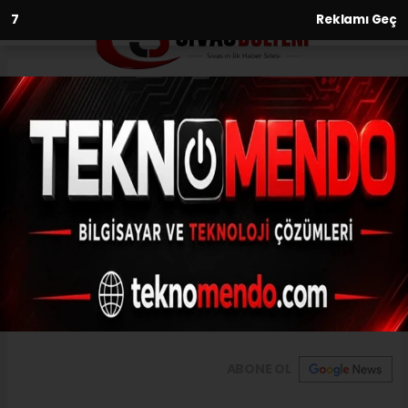
6
Reklamı Geç
Anasayfa
Köstebek tuzağı din görevlisini
yaraladı
27.06.2021 - 13:18, Güncelleme: 27.06.2021 - 13:18
Sivas'ta bir din görevlisi, köstebekleri
bostandan uzak tutmak için köstebek
tabancası kurduğu sırada yaralandı.
ABONE OL