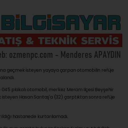
ına geçmek isteyen yayaya çarpan otomobilin refüje
ralandı.
045 plakalı otomobil, merkez Meram ilçesi Beyşehir
 isteyen Hasan Sarıtaş'a (32) çarptıktan sonra refüje
rıldığı hastanede kurtarılamadı.