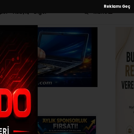
Reklamı Geç
MENÜ
por
Asayiş
Diğer