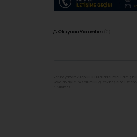
Okuyucu Yorumları
(0)
Yorum yazarak Topluluk Kuralları’nı kabul etmiş bu
veya dolaylı tüm sorumluluğu tek başınıza üstleni
tutulamaz.