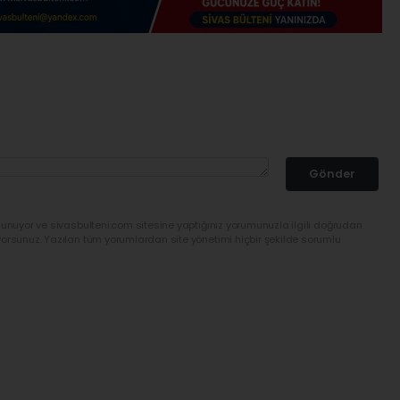
Gönder
lunuyor ve sivasbulteni.com sitesine yaptığınız yorumunuzla ilgili doğrudan
yorsunuz. Yazılan tüm yorumlardan site yönetimi hiçbir şekilde sorumlu