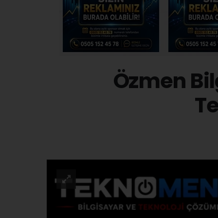
Özmen Bilg
T