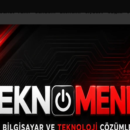
-Sanat-Tarih
Gündem
Ekonomi
Siyaset
Sağlık
S