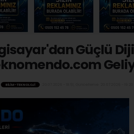
isayar'dan Güçlü Dij
eknomendo.com Geliy
20.07.2026 - 18:51, Güncelleme: 20.07.2026 - 19:20
BILIM-TEKNOLOJI