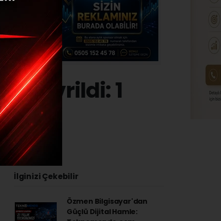
 Devrildi: 1
İlginizi Çekebilir
Özmen Bilgisayar'dan
Güçlü Dijital Hamle: