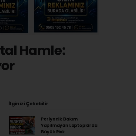
ital Hamle:
or
İlginizi Çekebilir
Periyodik Bakım
Yapılmayan Laptoplarda
Büyük Risk