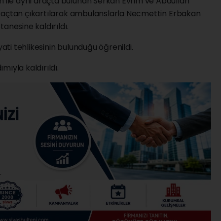
ile aynı araçta bulunan Serkan Evrim ve Abdullah
araçtan çıkartılarak ambulanslarla Necmettin Erbakan
anesine kaldırıldı.
ti tehlikesinin bulunduğu öğrenildi.
ıyla kaldırıldı.