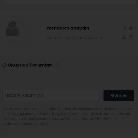
menderes apaydın
sivasbulteni@yandex.com
Okuyucu Yorumları
(0)
Gönder
Yorum yazarak Topluluk Kuralları’nı kabul etmiş bulunuyor ve sivasbulteni.com
sitesine yaptığınız yorumunuzla ilgili doğrudan veya dolaylı tüm sorumluluğu
tek başınıza üstleniyorsunuz. Yazılan tüm yorumlardan site yönetimi hiçbir
şekilde sorumlu tutulamaz.