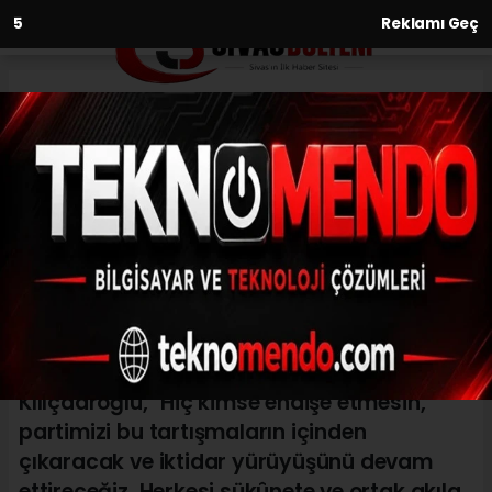
3
Reklamı Geç
Anasayfa
Siyaset
Kemal Kılıçdaroğlu: İktidar
yürüyüşünü devam ettireceğiz
SIYASET
21.05.2026 - 22:08, Güncelleme: 21.05.2026 - 22:12
CHP kurultay davasında 'mutlak butlan'
kararı sonrası gözlerin çevrildiği Kemal
Kılıçdaroğlu, "Hiç kimse endişe etmesin,
partimizi bu tartışmaların içinden
çıkaracak ve iktidar yürüyüşünü devam
ettireceğiz. Herkesi sükûnete ve ortak akıla