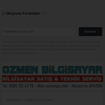
Okuyucu Yorumları
(0)
Gönder
Yorum yazarak Topluluk Kuralları’nı kabul etmiş bulunuyor ve sivasbulteni.com
sitesine yaptığınız yorumunuzla ilgili doğrudan veya dolaylı tüm sorumluluğu
tek başınıza üstleniyorsunuz. Yazılan tüm yorumlardan site yönetimi hiçbir
şekilde sorumlu tutulamaz.
Anasayfa
Kültür-Sanat-Tarih