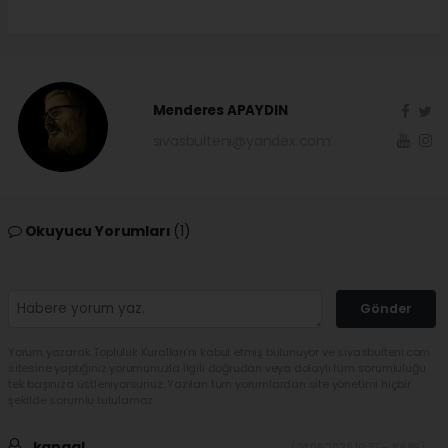
Menderes APAYDIN
sivasbulteni@yandex.com
Okuyucu Yorumları
(1)
Gönder
Yorum yazarak Topluluk Kuralları’nı kabul etmiş bulunuyor ve sivasbulteni.com
sitesine yaptığınız yorumunuzla ilgili doğrudan veya dolaylı tüm sorumluluğu
tek başınıza üstleniyorsunuz. Yazılan tüm yorumlardan site yönetimi hiçbir
şekilde sorumlu tutulamaz.
kangal
(24.06.2026 10:37 - #689)