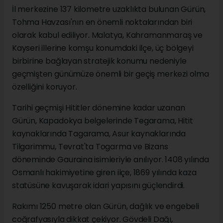
İl merkezine 137 kilometre uzaklıkta bulunan Gürün,
Tohma Havzası'nın en önemli noktalarından biri
olarak kabul ediliyor. Malatya, Kahramanmaraş ve
Kayseri illerine komşu konumdaki ilçe, üç bölgeyi
birbirine bağlayan stratejik konumu nedeniyle
geçmişten günümüze önemli bir geçiş merkezi olma
özelliğini koruyor.
Tarihi geçmişi Hititler dönemine kadar uzanan
Gürün, Kapadokya belgelerinde Tegarama, Hitit
kaynaklarında Tagarama, Asur kaynaklarında
Tilgarimmu, Tevrat'ta Togarma ve Bizans
döneminde Gauraina isimleriyle anılıyor. 1408 yılında
Osmanlı hakimiyetine giren ilçe, 1869 yılında kaza
statüsüne kavuşarak idari yapısını güçlendirdi.
Rakımı 1250 metre olan Gürün, dağlık ve engebeli
coğrafyasıyla dikkat çekiyor. Gövdeli Dağı,