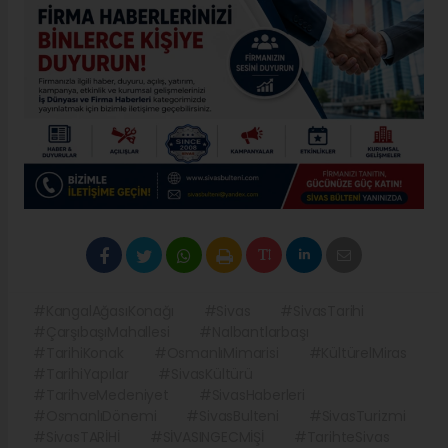
#KangalAğasıKonağı
#Sivas
#SivasTarihi
#ÇarşıbaşıMahallesi
#Nalbantlarbaşı
#TarihiKonak
#OsmanlıMimarisi
#KültürelMiras
#TarihiYapılar
#SivasKültürü
#TarihveMedeniyet
#SivasHaberleri
#OsmanlıDönemi
#SivasBulteni
#SivasTurizmi
#SivasTARİHİ
#SİVASINGECMİŞİ
#TarihteSivas