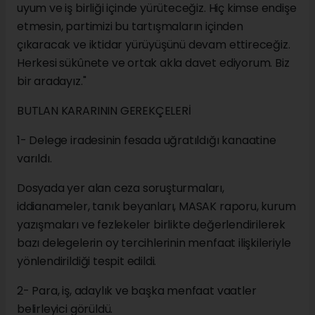
uyum ve iş birliği içinde yürüteceğiz. Hiç kimse endişe
etmesin, partimizi bu tartışmaların içinden
çıkaracak ve iktidar yürüyüşünü devam ettireceğiz.
Herkesi sükûnete ve ortak akla davet ediyorum. Biz
bir aradayız."
BUTLAN KARARININ GEREKÇELERİ
1- Delege iradesinin fesada uğratıldığı kanaatine
varıldı.
Dosyada yer alan ceza soruşturmaları,
iddianameler, tanık beyanları, MASAK raporu, kurum
yazışmaları ve fezlekeler birlikte değerlendirilerek
bazı delegelerin oy tercihlerinin menfaat ilişkileriyle
yönlendirildiği tespit edildi.
2- Para, iş, adaylık ve başka menfaat vaatler
belirleyici görüldü.