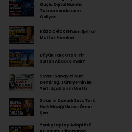
Güçlü Dijital Hamle:
Teknomendo.com
Geliyor
KÖZZ CHİCKEN'den Şeffaf
Mutfak Hamlesi
Büyük Halk Ozanı Pir
Sultan Abdal Kimdir?
Sivaslı Sanayici Nuri
Demirağ, Türkiye’nin İlk
Yerli Uçaklarını Üretti
Sivas'ın Davudi Sesi: Türk
Halk Müziği Ustası Ömer
Şan
Yanlış Laptop Adaptörü
Kullanımı Cihazlarda