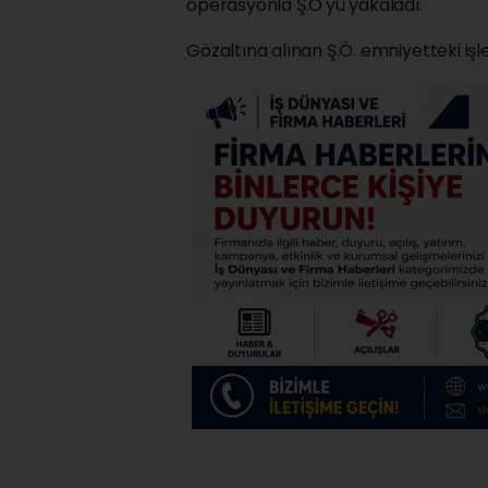
operasyonla Ş.Ö'yü yakaladı.
Gözaltına alınan Ş.Ö. emniyetteki iş