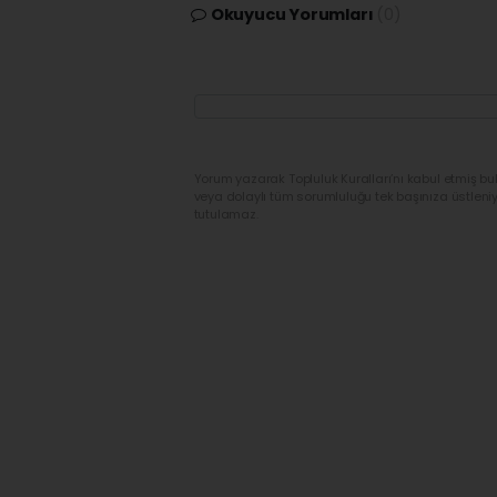
Okuyucu Yorumları
(0)
Yorum yazarak Topluluk Kuralları’nı kabul etmiş bu
veya dolaylı tüm sorumluluğu tek başınıza üstleni
tutulamaz.