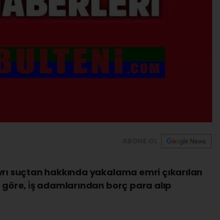
ABONE OL
ayrı suçtan hakkında yakalama emri çıkarılan
 göre, i̇ş adamlarından borç para alıp