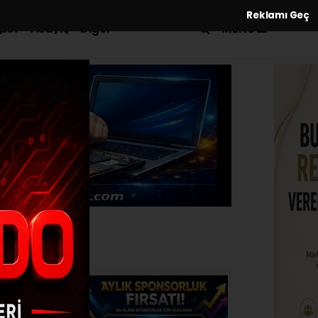
Reklamı Geç
MENÜ
por
Asayiş
Diğer