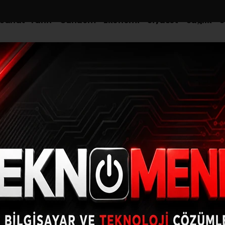
-Sanat-Tarih
Gündem
Ekonomi
Siyaset
Sağlık
S