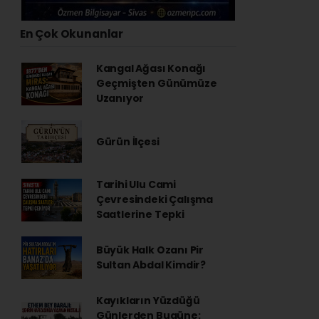
En Çok Okunanlar
Kangal Ağası Konağı
Geçmişten Günümüze
Uzanıyor
Gürün İlçesi
Tarihi Ulu Cami
Çevresindeki Çalışma
Saatlerine Tepki
Büyük Halk Ozanı Pir
Sultan Abdal Kimdir?
Kayıkların Yüzdüğü
Günlerden Bugüne: