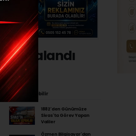
ıs Yakalandı
İlginizi Çekebilir
1882'den Günümüze
Sivas'ta Görev Yapan
Valiler
Özmen Bilgisayar'dan