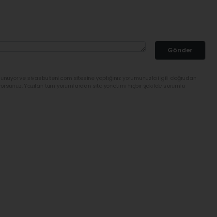
Gönder
lunuyor ve sivasbulteni.com sitesine yaptığınız yorumunuzla ilgili doğrudan
yorsunuz. Yazılan tüm yorumlardan site yönetimi hiçbir şekilde sorumlu