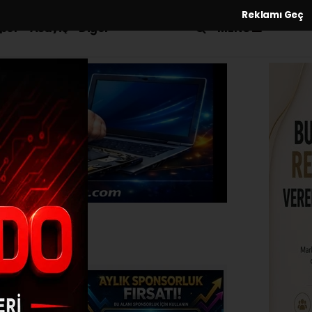
Reklamı Geç
MENÜ
por
Asayiş
Diğer