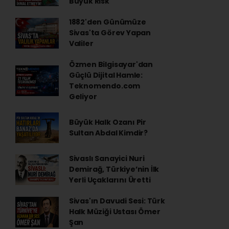
Büyük Risk
1882'den Günümüze
Sivas'ta Görev Yapan
Valiler
Özmen Bilgisayar'dan
Güçlü Dijital Hamle:
Teknomendo.com
Geliyor
Büyük Halk Ozanı Pir
Sultan Abdal Kimdir?
Sivaslı Sanayici Nuri
Demirağ, Türkiye’nin İlk
Yerli Uçaklarını Üretti
Sivas'ın Davudi Sesi: Türk
Halk Müziği Ustası Ömer
Şan