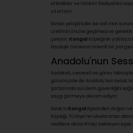
etkinlikler ve tanıtım faaliyetleri sa
yıl artıyor.
Sivaslı yetiştiriciler ise saf ırkın ko
üretimin önüne geçilmesi ve genetik
çekiyor.
Kangal
köpeğinin yalnızca b
biyolojik mirasının önemli bir parças
Anadolu'nun Sess
Sadakati, cesareti ve görev bilinciyl
günümüzde de Anadolu'nun sessiz koru
şartlarında sürülerin güvenliğini sağ
saygı görmeye devam ediyor.
Sivas'ın
Kangal
ilçesinden doğan ve
köpeği, Türkiye'nin uluslararası alan
nesillere aktarılmayı bekleyen eşsiz 