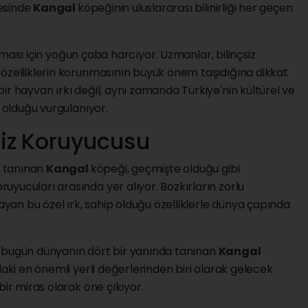
yesinde
Kangal
köpeğinin uluslararası bilinirliği her geçen
runması için yoğun çaba harcıyor. Uzmanlar, bilinçsiz
 özelliklerin korunmasının büyük önem taşıdığına dikkat
ir hayvan ırkı değil, aynı zamanda Türkiye'nin kültürel ve
ı olduğu vurgulanıyor.
iz Koruyucusu
e tanınan
Kangal
köpeği, geçmişte olduğu gibi
yucuları arasında yer alıyor. Bozkırların zorlu
layan bu özel ırk, sahip olduğu özelliklerle dünya çapında
 bugün dünyanın dört bir yanında tanınan
Kangal
daki en önemli yerli değerlerinden biri olarak gelecek
bir miras olarak öne çıkıyor.