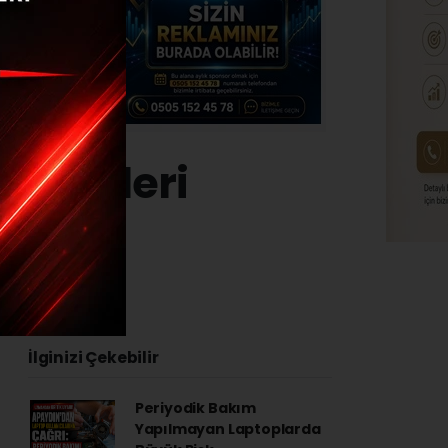
Değerleri
:29
İlginizi Çekebilir
Periyodik Bakım
Yapılmayan Laptoplarda