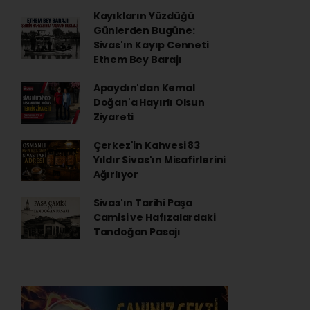
Kayıkların Yüzdüğü
Günlerden Bugüne:
Sivas'ın Kayıp Cenneti
Ethem Bey Barajı
Apaydın'dan Kemal
Doğan'a Hayırlı Olsun
Ziyareti
Çerkez'in Kahvesi 83
Yıldır Sivas'ın Misafirlerini
Ağırlıyor
Sivas'ın Tarihi Paşa
Camisi ve Hafızalardaki
Tandoğan Pasajı