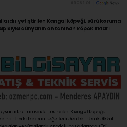
ABONE OL
ıllardır yetiştirilen Kangal köpeği, sürü koruma
apısıyla dünyanın en tanınan köpek ırkları
hayvan ırkları arasında gösterilen
Kangal
köpeği,
lararası alanda tanınan değerlerinden biri olarak dikkat
nden alan ve yüzyıllardır Anadolu bozkırlarında sürü