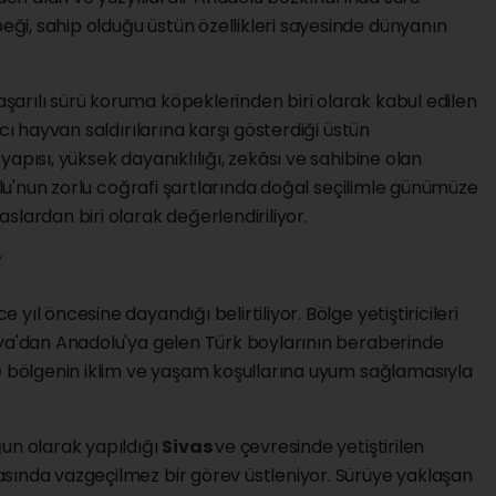
eği, sahip olduğu üstün özellikleri sayesinde dünyanın
arılı sürü koruma köpeklerinden biri olarak kabul edilen
tıcı hayvan saldırılarına karşı gösterdiği üstün
apısı, yüksek dayanıklılığı, zekâsı ve sahibine olan
dolu'nun zorlu coğrafi şartlarında doğal seçilimle günümüze
slardan biri olarak değerlendiriliyor.
i
 yıl öncesine dayandığı belirtiliyor. Bölge yetiştiricileri
sya'dan Anadolu'ya gelen Türk boylarının beraberinde
de bölgenin iklim ve yaşam koşullarına uyum sağlamasıyla
ğun olarak yapıldığı
Sivas
ve çevresinde yetiştirilen
asında vazgeçilmez bir görev üstleniyor. Sürüye yaklaşan