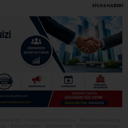
SIVAS HABERİ
ivasKangal
#AnadolununKoruyucusu
#SürüKorumaKöpeği
ber
#SivasGündem
#SivasBülteni
#DünyacaÜnlüKangal