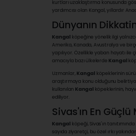
kurtları uzaklaştırma konusunda göst
yardımcısı olan Kangal, yıllardır Ana
Dünyanın Dikkatin
Kangal
köpeğine yönelik ilgi yalnız
Amerika, Kanada, Avustralya ve bir
yapılıyor. Özellikle yaban hayatı ile 
amacıyla bazı ülkelerde
Kangal
köp
Uzmanlar,
Kangal
köpeklerinin sürü
araştırmaya konu olduğunu belirtiyor
kullanılan
Kangal
köpeklerinin, hayv
ediliyor.
Sivas'ın En Güçlü 
Kangal
köpeği, Sivas'ın tanıtımında 
sayıda ziyaretçi, bu özel ırkı yakınd