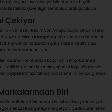
erdiği başarı sayesinde yetiştiricilerin en büyük
dolu kırsalında güvenliğin sembolü olarak görülüyor.
i Çekiyor
ca Türkiye ile sınırlı kalmıyor. Avrupa başta olmak üzere
çok Asya ülkesinde
Kangal
köpeği üzerine araştırmalar
çiftlik hayvanları arasındaki çatışmaların azaltılması
eklerinden yararlanılıyor.
leri koruma konusundaki başarısının birçok bilimsel
. Özellikle kurt saldırılarının yoğun olduğu bölgelerde
an kayıplarının azaltılmasında önemli rol oynadığı ifade
Markalarından Biri
da önemli bir rol üstleniyor. Her yıl yerli ve yabancı çok
an görmek için
Kangal
ilçesine geliyor. İlçede düzenlenen