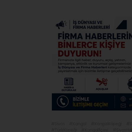
#Sivas
#Kangal
#KangalKöpeği
#S
#TürkKöpeği
#Kangalİlçesi
#SivasHa