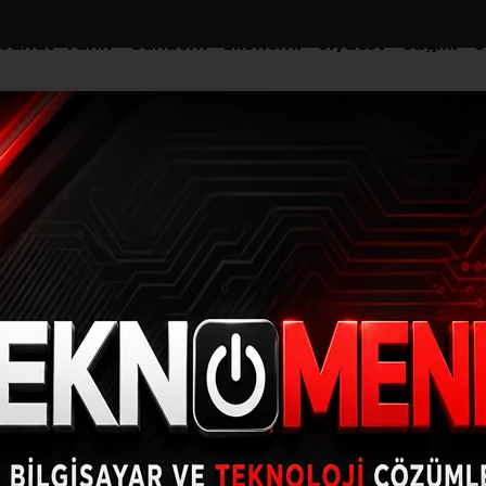
-Sanat-Tarih
Gündem
Ekonomi
Siyaset
Sağlık
S