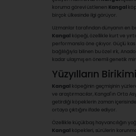
koruma görevi üstlenen
Kangal
köp
birçok ülkesinde ilgi görüyor.
Uzmanlar tarafından dünyanın en baş
Kangal
köpeği, özellikle kurt ve yır
performansla öne çıkıyor. Güçlü kas y
bağlılığıyla bilinen bu özel ırk, Ana
kadar ulaşmış en önemli genetik mira
Yüzyılların Birikim
Kangal
köpeğinin geçmişinin yüzlerce
ve araştırmacılar, Kangal'ın Orta A
getirdiği köpeklerin zaman içerisin
ortaya çıktığını ifade ediyor.
Özellikle küçükbaş hayvancılığın yo
Kangal
köpekleri, sürülerin korunm