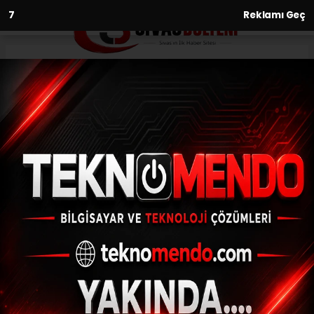
6
Reklamı Geç
Anasayfa
Kahramankazan'da
Kurbanlıklar Cepten
Sorgulanacak
31.08.2017 - 12:28, Güncelleme: 31.08.2017 - 12:28
ANKARA (AA) - Kahramankazan Belediyesi,
vatandaşların satın alacakları kurbanlıklar
hakkında bilgi sahibi olması için akıllı
telefonlarla "küpe sorgulama...