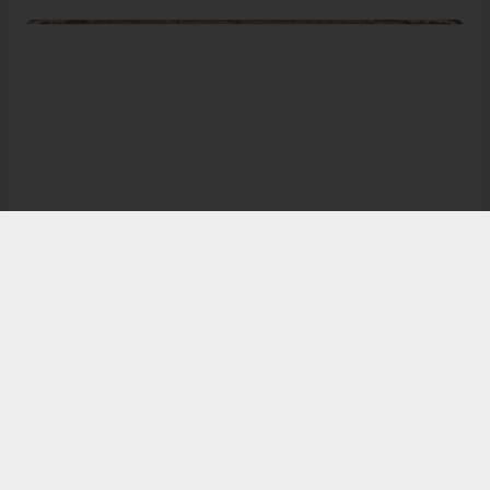
Bugün de tarih meraklılarının, araştırmacıların ve
ziyaretçilerin ilgisini çeken Kangal Ağası Konağı,