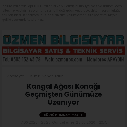
Yorum yazarak Topluluk Kuralları’nı kabul etmiş bulunuyor ve sivasbulteni.com
sitesine yaptığınız yorumunuzla ilgili doğrudan veya dolaylı tüm sorumluluğu
tek başınıza üstleniyorsunuz. Yazılan tüm yorumlardan site yönetimi hiçbir
şekilde sorumlu tutulamaz.
Anasayfa
Kültür-Sanat-Tarih
Kangal Ağası Konağı
Geçmişten Günümüze
Uzanıyor
KÜLTÜR-SANAT-TARIH
17.06.2026 - 23:23, Güncelleme: 23.06.2026 - 20:15