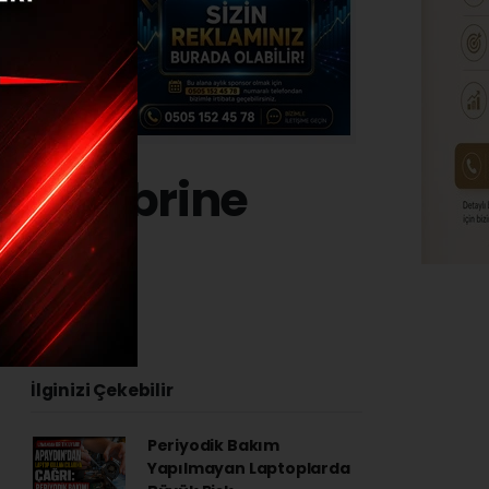
in Kabrine
İlginizi Çekebilir
Periyodik Bakım
Yapılmayan Laptoplarda