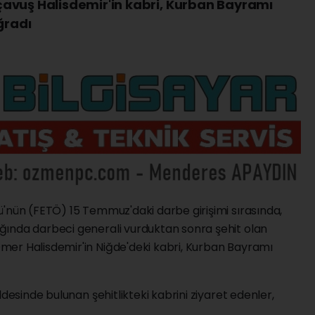
avuş Halisdemir'in kabri, Kurban Bayramı
ğradı
ü'nün (FETÖ) 15 Temmuz'daki darbe girişimi sırasında,
ğında darbeci generali vurduktan sonra şehit olan
mer Halisdemir'in Niğde'deki kabri, Kurban Bayramı
ldesinde bulunan şehitlikteki kabrini ziyaret edenler,