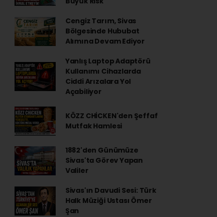
Büyük Risk
Cengiz Tarım, Sivas
Bölgesinde Hububat
Alımına Devam Ediyor
Yanlış Laptop Adaptörü
Kullanımı Cihazlarda
Ciddi Arızalara Yol
Açabiliyor
KÖZZ CHİCKEN'den Şeffaf
Mutfak Hamlesi
1882'den Günümüze
Sivas'ta Görev Yapan
Valiler
Sivas'ın Davudi Sesi: Türk
Halk Müziği Ustası Ömer
Şan