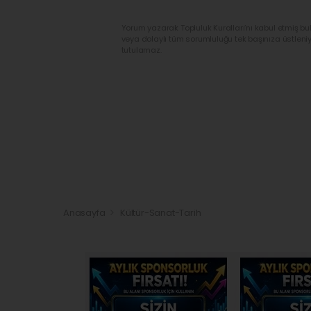
Yorum yazarak Topluluk Kuralları’nı kabul etmiş bu
veya dolaylı tüm sorumluluğu tek başınıza üstleni
tutulamaz.
Anasayfa
Kültür-Sanat-Tarih