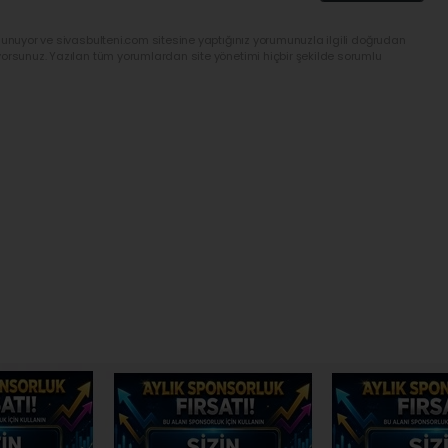
lunuyor ve sivasbulteni.com sitesine yaptığınız yorumunuzla ilgili doğrudan
yorsunuz. Yazılan tüm yorumlardan site yönetimi hiçbir şekilde sorumlu