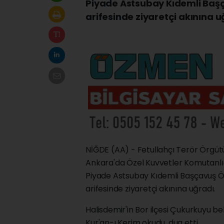
Piyade Astsubay Kıdemli Başç
arifesinde ziyaretçi akınına u
NİĞDE (AA) - Fetullahçı Terör Örgüt
Ankara'da Özel Kuvvetler Komutanlı
Piyade Astsubay Kıdemli Başçavuş Ö
arifesinde ziyaretçi akınına uğradı.
Halisdemir'in Bor ilçesi Çukurkuyu be
Kur'an-ı Kerim okudu, dua etti.