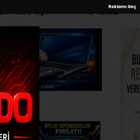
Reklamı Geç
MENÜ
por
Asayiş
Diğer