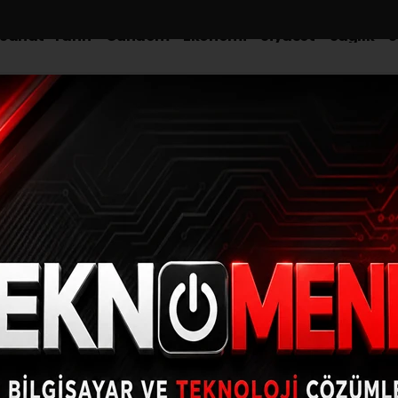
-Sanat-Tarih
Gündem
Ekonomi
Siyaset
Sağlık
S