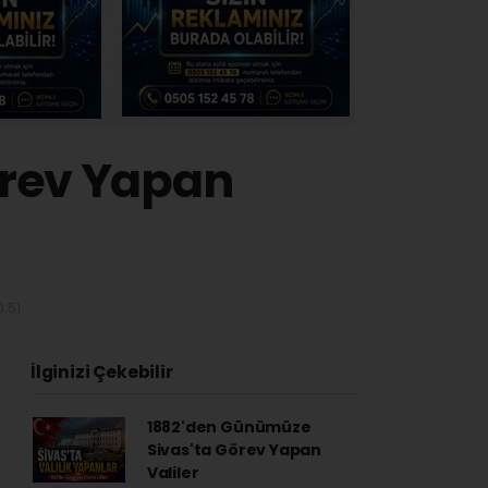
örev Yapan
:51
İlginizi Çekebilir
1882'den Günümüze
Sivas'ta Görev Yapan
Valiler