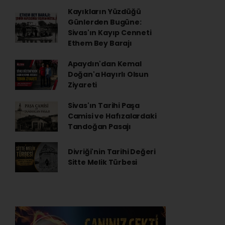
Kayıkların Yüzdüğü
Günlerden Bugüne:
Sivas'ın Kayıp Cenneti
Ethem Bey Barajı
Apaydın'dan Kemal
Doğan'a Hayırlı Olsun
Ziyareti
Sivas'ın Tarihi Paşa
Camisi ve Hafızalardaki
Tandoğan Pasajı
Divriği'nin Tarihi Değeri
Sitte Melik Türbesi