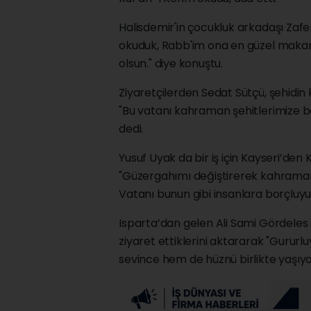
Halisdemir'in çocukluk arkadaşı Zafer
okuduk, Rabb'im ona en güzel makamı 
olsun." diye konuştu.
Ziyaretçilerden Sedat Sütçü, şehidin k
"Bu vatanı kahraman şehitlerimize b
dedi.
Yusuf Uyak da bir iş için Kayseri’den 
"Güzergahımı değiştirerek kahraman 
Vatanı bunun gibi insanlara borçluyuz
Isparta’dan gelen Ali Sami Gördeles
ziyaret ettiklerini aktararak "Gurur
sevince hem de hüznü birlikte yaşıyor