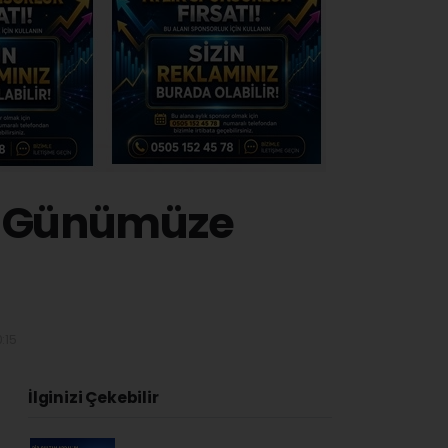
n Günümüze
:15
İlginizi Çekebilir