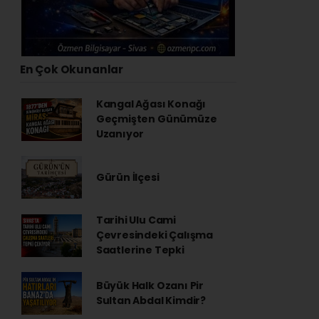
En Çok Okunanlar
Kangal Ağası Konağı
Geçmişten Günümüze
Uzanıyor
Gürün İlçesi
Tarihi Ulu Cami
Çevresindeki Çalışma
Saatlerine Tepki
Büyük Halk Ozanı Pir
Sultan Abdal Kimdir?