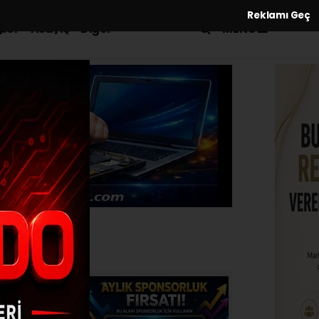
Reklamı Geç
MENÜ
por
Asayiş
Diğer