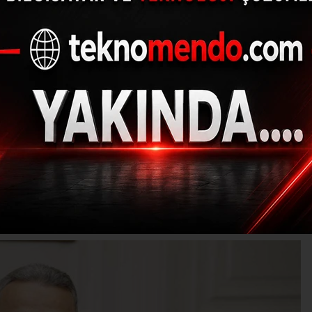
Belediyesi’nde ücret
başvuruları başladı
(İHA) - İhlas Haber Ajansı | 30.06.2024 - 20:01, Güncelleme: 30.06.20
M