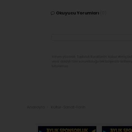
Okuyucu Yorumları
(0)
Yorum yazarak Topluluk Kuralları’nı kabul etmiş bu
veya dolaylı tüm sorumluluğu tek başınıza üstleni
tutulamaz.
Anasayfa
Kültür-Sanat-Tarih