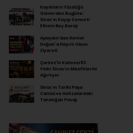
Kayıkların Yüzdüğü
Günlerden Bugüne:
Sivas'ın Kayıp Cenneti
Ethem Bey Barajı
Apaydın'dan Kemal
Doğan'a Hayırlı Olsun
Ziyareti
Çerkez'in Kahvesi 83
Yıldır Sivas'ın Misafirlerini
Ağırlıyor
Sivas'ın Tarihi Paşa
Camisi ve Hafızalardaki
Tandoğan Pasajı