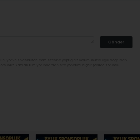
Gönder
lunuyor ve sivasbulteni.com sitesine yaptığınız yorumunuzla ilgili doğrudan
yorsunuz. Yazılan tüm yorumlardan site yönetimi hiçbir şekilde sorumlu