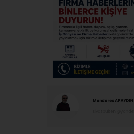
Menderes APAYDIN
sivasbulteni@yand