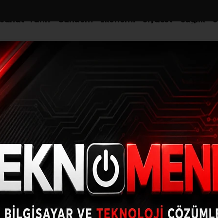
-Sanat-Tarih
Gündem
Ekonomi
Siyaset
Sağlık
S