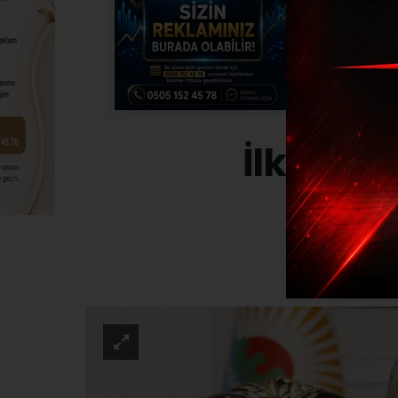
İlkadım 
GÜNDE