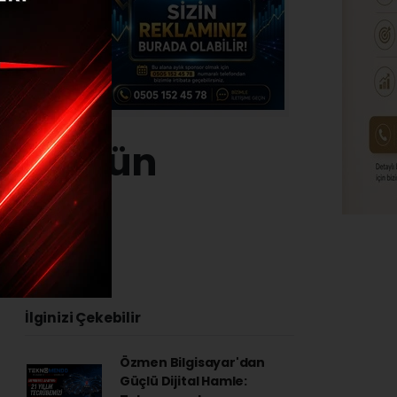
siz düğün
24 - 19:35
İlginizi Çekebilir
Özmen Bilgisayar'dan
Güçlü Dijital Hamle: