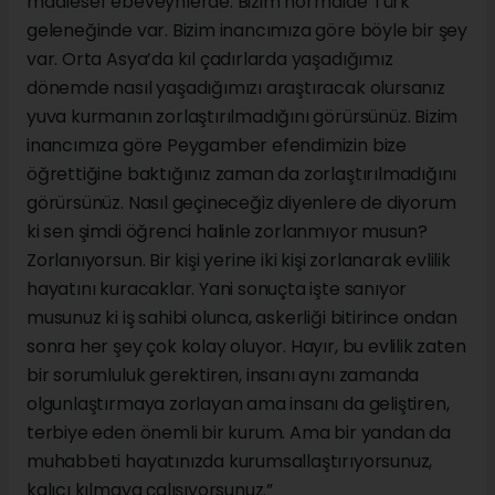
maalesef ebeveynlerde. Bizim normalde Türk
geleneğinde var. Bizim inancımıza göre böyle bir şey
var. Orta Asya’da kıl çadırlarda yaşadığımız
dönemde nasıl yaşadığımızı araştıracak olursanız
yuva kurmanın zorlaştırılmadığını görürsünüz. Bizim
inancımıza göre Peygamber efendimizin bize
öğrettiğine baktığınız zaman da zorlaştırılmadığını
görürsünüz. Nasıl geçineceğiz diyenlere de diyorum
ki sen şimdi öğrenci halinle zorlanmıyor musun?
Zorlanıyorsun. Bir kişi yerine iki kişi zorlanarak evlilik
hayatını kuracaklar. Yani sonuçta işte sanıyor
musunuz ki iş sahibi olunca, askerliği bitirince ondan
sonra her şey çok kolay oluyor. Hayır, bu evlilik zaten
bir sorumluluk gerektiren, insanı aynı zamanda
olgunlaştırmaya zorlayan ama insanı da geliştiren,
terbiye eden önemli bir kurum. Ama bir yandan da
muhabbeti hayatınızda kurumsallaştırıyorsunuz,
kalıcı kılmaya çalışıyorsunuz.”