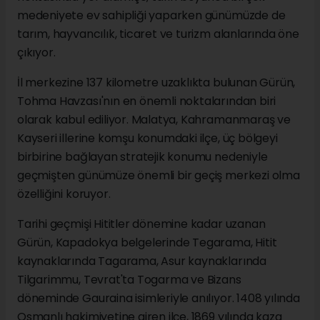
medeniyete ev sahipliği yaparken günümüzde de
tarım, hayvancılık, ticaret ve turizm alanlarında öne
çıkıyor.
İl merkezine 137 kilometre uzaklıkta bulunan Gürün,
Tohma Havzası'nın en önemli noktalarından biri
olarak kabul ediliyor. Malatya, Kahramanmaraş ve
Kayseri illerine komşu konumdaki ilçe, üç bölgeyi
birbirine bağlayan stratejik konumu nedeniyle
geçmişten günümüze önemli bir geçiş merkezi olma
özelliğini koruyor.
Tarihi geçmişi Hititler dönemine kadar uzanan
Gürün, Kapadokya belgelerinde Tegarama, Hitit
kaynaklarında Tagarama, Asur kaynaklarında
Tilgarimmu, Tevrat'ta Togarma ve Bizans
döneminde Gauraina isimleriyle anılıyor. 1408 yılında
Osmanlı hakimiyetine giren ilçe, 1869 yılında kaza