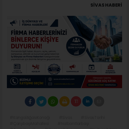
SIVAS HABERİ
#KangalAğasıKonağı
#Sivas
#SivasTarihi
#ÇarşıbaşıMahallesi
#Nalbantlarbaşı