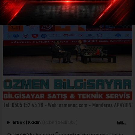
Erkek
|
Kadın
(Haberi Sesli Oku)
Eskişehir’de Anadolu Üniversitesinin ev sahipliğinde