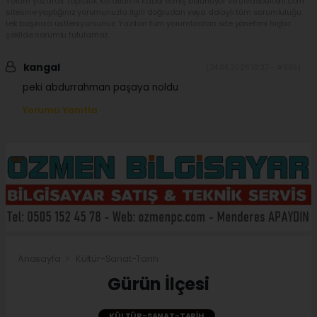
Yorum yazarak Topluluk Kuralları’nı kabul etmiş bulunuyor ve sivasbulteni.com
sitesine yaptığınız yorumunuzla ilgili doğrudan veya dolaylı tüm sorumluluğu
tek başınıza üstleniyorsunuz. Yazılan tüm yorumlardan site yönetimi hiçbir
şekilde sorumlu tutulamaz.
kangal
(24.06.2026 10:37 - #689)
peki abdurrahman paşaya noldu
Yorumu Yanıtla
Anasayfa
Kültür-Sanat-Tarih
Gürün İlçesi
KÜLTÜR-SANAT-TARIH