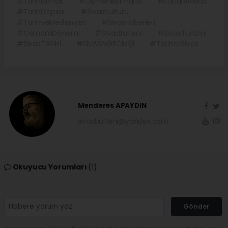
#TarihiKonak
#OsmanlıMimarisi
#KültürelMiras
#TarihiYapılar
#SivasKültürü
#TarihveMedeniyet
#SivasHaberleri
#OsmanlıDönemi
#SivasBulteni
#SivasTurizmi
#SivasTARİHİ
#SİVASINGECMİŞİ
#TarihteSivas
Menderes APAYDIN
sivasbulteni@yandex.com
Okuyucu Yorumları
(1)
Gönder