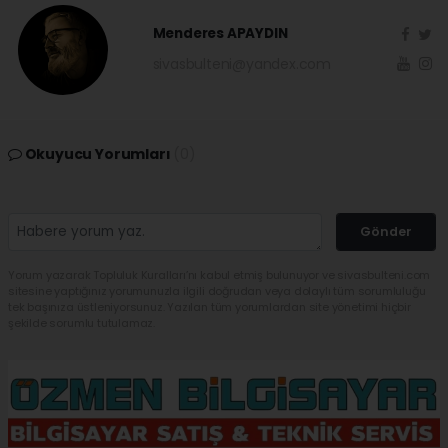
Menderes APAYDIN
sivasbulteni@yandex.com
Okuyucu Yorumları
(0)
Gönder
Yorum yazarak Topluluk Kuralları’nı kabul etmiş bulunuyor ve sivasbulteni.com
sitesine yaptığınız yorumunuzla ilgili doğrudan veya dolaylı tüm sorumluluğu
tek başınıza üstleniyorsunuz. Yazılan tüm yorumlardan site yönetimi hiçbir
şekilde sorumlu tutulamaz.