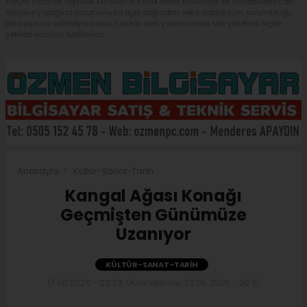
Yorum yazarak Topluluk Kuralları’nı kabul etmiş bulunuyor ve sivasbulteni.com
sitesine yaptığınız yorumunuzla ilgili doğrudan veya dolaylı tüm sorumluluğu
tek başınıza üstleniyorsunuz. Yazılan tüm yorumlardan site yönetimi hiçbir
şekilde sorumlu tutulamaz.
Anasayfa
Kültür-Sanat-Tarih
Kangal Ağası Konağı
Geçmişten Günümüze
Uzanıyor
KÜLTÜR-SANAT-TARIH
17.06.2026 - 23:23, Güncelleme: 23.06.2026 - 20:15