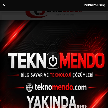
3
Reklamı Geç
Anasayfa
Gündem
İKAF’24’e katılan Bilal Erdoğan
gençlere tavsiyelerde bulundu
GÜNDEM
(İHA) - İhlas Haber Ajansı | 29.02.2024 - 14:32, Güncelleme:
29.02.2024 - 14:25
İKAF’24’e katılan Bilal Erdoğan gençlere
tavsiyelerde bulundu
ABONE OL