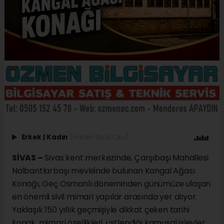
Erkek
|
Kadın
(Haberi Sesli Oku)
SİVAS –
Sivas kent merkezinde, Çarşıbaşı Mahallesi
Nalbantlarbaşı mevkiinde bulunan Kangal Ağası
Konağı, Geç Osmanlı döneminden günümüze ulaşan
en önemli sivil mimari yapılar arasında yer alıyor.
Yaklaşık 150 yıllık geçmişiyle dikkat çeken tarihi
konak, mimari özellikleri, üstlendiği kamusal işlevler