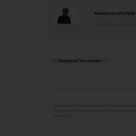
Menderes APAYDIN
sivasbulteni@yand
Okuyucu Yorumları
(0)
Yorum yazarak Topluluk Kuralları’nı kabul etmiş bu
veya dolaylı tüm sorumluluğu tek başınıza üstleni
tutulamaz.