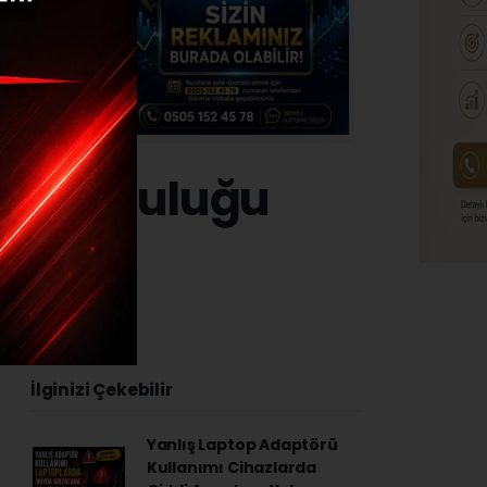
ra yolculuğu
24 - 15:10
İlginizi Çekebilir
Yanlış Laptop Adaptörü
Kullanımı Cihazlarda