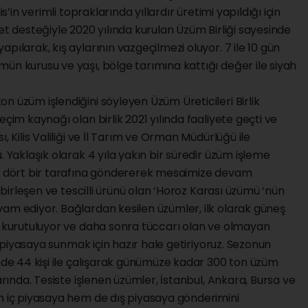
s’in verimli topraklarında yıllardır üretimi yapıldığı için
et desteğiyle 2020 yılında kurulan Üzüm Birliği sayesinde
pılarak, kış aylarının vazgeçilmezi oluyor. 7 ile 10 gün
ün kurusu ve yaşı, bölge tarımına kattığı değer ile siyah
n üzüm işlendiğini söyleyen Üzüm Üreticileri Birlik
eçim kaynağı olan birlik 2021 yılında faaliyete geçti ve
, Kilis Valiliği ve İl Tarım ve Orman Müdürlüğü ile
. Yaklaşık olarak 4 yıla yakın bir süredir üzüm işleme
ın dört bir tarafına göndererek mesaimize devam
a birleşen ve tescilli ürünü olan ‘Horoz Karası üzümü ‘nün
am ediyor. Bağlardan kesilen üzümler, ilk olarak güneş
ca kurutuluyor ve daha sonra tüccarı olan ve olmayan
ek piyasaya sunmak için hazır hale getiriyoruz. Sezonun
inde 44 kişi ile çalışarak günümüze kadar 300 ton üzüm
arında. Tesiste işlenen üzümler, İstanbul, Ankara, Bursa ve
em iç piyasaya hem de dış piyasaya gönderimini