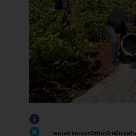
‘Horoz karası üzümü’nün sofr