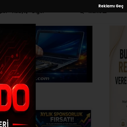
Reklamı Geç
MENÜ
por
Asayiş
Diğer