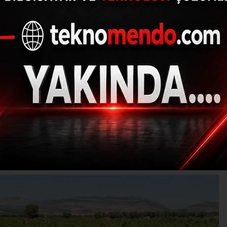
sı üzümü’nün sofrala
başladı
(İHA) - İhlas Haber Ajansı | 30.09.2024 - 15:34, Güncelleme: 30.09.20
MI