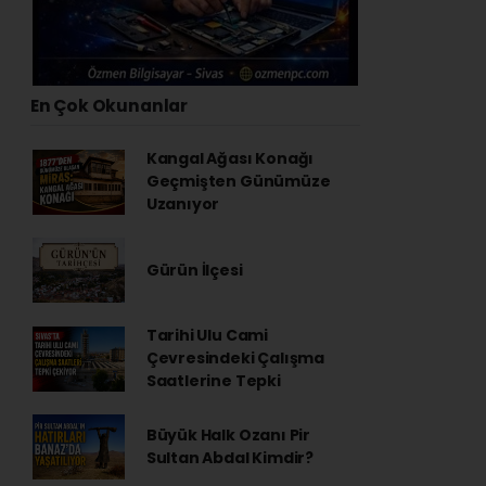
En Çok Okunanlar
Kangal Ağası Konağı
Geçmişten Günümüze
Uzanıyor
Gürün İlçesi
Tarihi Ulu Cami
Çevresindeki Çalışma
Saatlerine Tepki
Büyük Halk Ozanı Pir
Sultan Abdal Kimdir?