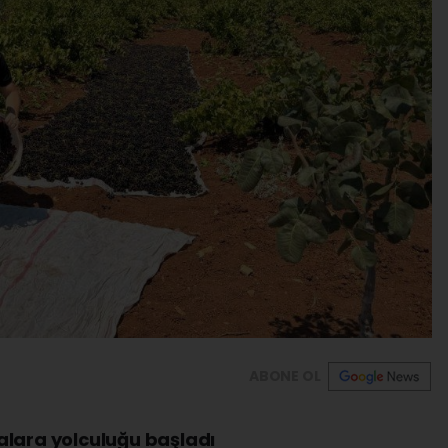
ABONE OL
alara yolculuğu başladı