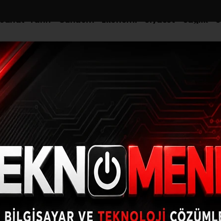
-Sanat-Tarih
Gündem
Ekonomi
Siyaset
Sağlık
S