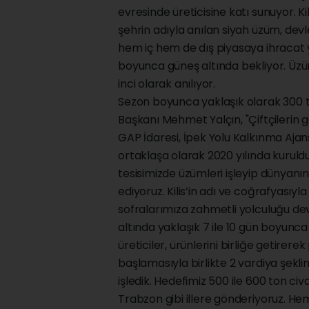
evresinde üreticisine katı sunuyor. Kili
şehrin adıyla anılan siyah üzüm, devl
hem iç hem de dış piyasaya ihracat ya
boyunca güneş altında bekliyor. Üzüm
inci olarak anılıyor.
Sezon boyunca yaklaşık olarak 300 to
Başkanı Mehmet Yalçın, "Çiftçilerin g
GAP İdaresi, İpek Yolu Kalkınma Ajansı
ortaklaşa olarak 2020 yılında kuruldu
tesisimizde üzümleri işleyip dünyan
ediyoruz. Kilis’in adı ve coğrafyasıyl
sofralarımıza zahmetli yolculuğu dev
altında yaklaşık 7 ile 10 gün boyun
üreticiler, ürünlerini birliğe getirer
başlamasıyla birlikte 2 vardiya şekl
işledik. Hedefimiz 500 ile 600 ton civ
Trabzon gibi illere gönderiyoruz. H