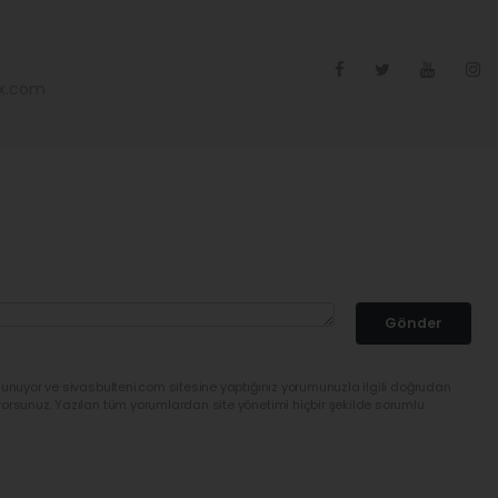
ex.com
Gönder
lunuyor ve sivasbulteni.com sitesine yaptığınız yorumunuzla ilgili doğrudan
yorsunuz. Yazılan tüm yorumlardan site yönetimi hiçbir şekilde sorumlu