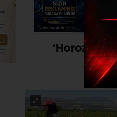
‘Horoz kara
EKONO