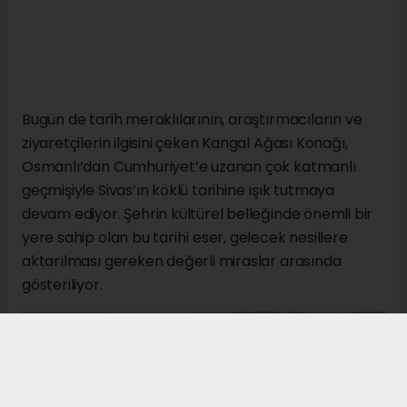
Bugün de tarih meraklılarının, araştırmacıların ve
ziyaretçilerin ilgisini çeken Kangal Ağası Konağı,
Osmanlı’dan Cumhuriyet’e uzanan çok katmanlı
geçmişiyle Sivas’ın köklü tarihine ışık tutmaya
devam ediyor. Şehrin kültürel belleğinde önemli bir
yere sahip olan bu tarihî eser, gelecek nesillere
aktarılması gereken değerli miraslar arasında
gösteriliyor.