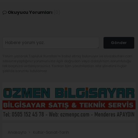
Okuyucu Yorumları
(0)
Gönder
Yorum yazarak Topluluk Kuralları’nı kabul etmiş bulunuyor ve sivasbulteni.com
sitesine yaptığınız yorumunuzla ilgili doğrudan veya dolaylı tüm sorumluluğu
tek başınıza üstleniyorsunuz. Yazılan tüm yorumlardan site yönetimi hiçbir
şekilde sorumlu tutulamaz.
Anasayfa
Kültür-Sanat-Tarih