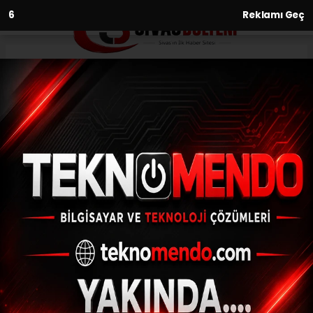
5
Reklamı Geç
Anasayfa
Sağlık
Hastanın kalp zarından kalp
kapakçığı yapıldı
SAĞLIK
(İHA) - İhlas Haber Ajansı | 30.09.2024 - 17:00, Güncelleme:
30.09.2024 - 16:56
Hastanın kalp zarından kalp kapakçığı
yapıldı
ABONE OL