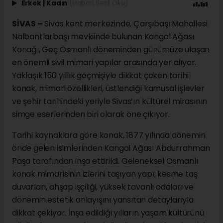
Erkek
|
Kadın
(Haberi Sesli Oku)
SİVAS –
Sivas kent merkezinde, Çarşıbaşı Mahallesi
Nalbantlarbaşı mevkiinde bulunan Kangal Ağası
Konağı, Geç Osmanlı döneminden günümüze ulaşan
en önemli sivil mimari yapılar arasında yer alıyor.
Yaklaşık 150 yıllık geçmişiyle dikkat çeken tarihi
konak, mimari özellikleri, üstlendiği kamusal işlevler
ve şehir tarihindeki yeriyle Sivas’ın kültürel mirasının
simge eserlerinden biri olarak öne çıkıyor.
Tarihi kaynaklara göre konak, 1877 yılında dönemin
önde gelen isimlerinden Kangal Ağası Abdurrahman
Paşa tarafından inşa ettirildi. Geleneksel Osmanlı
konak mimarisinin izlerini taşıyan yapı; kesme taş
duvarları, ahşap işçiliği, yüksek tavanlı odaları ve
dönemin estetik anlayışını yansıtan detaylarıyla
dikkat çekiyor. İnşa edildiği yılların yaşam kültürünü