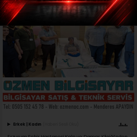
Erkek
|
Kadın
(Haberi Sesli Oku)
Erzurum Şehir Hastanesi Kalp ve Damar Kliniği’nden