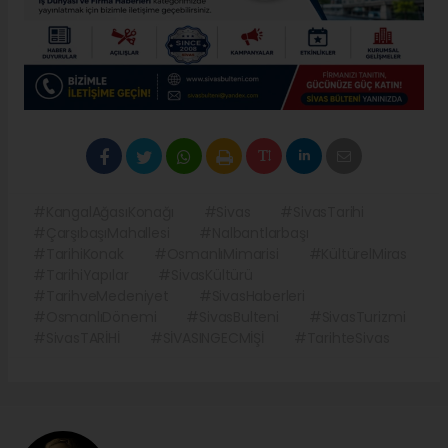
#KangalAğasıKonağı
#Sivas
#SivasTarihi
#ÇarşıbaşıMahallesi
#Nalbantlarbaşı
#TarihiKonak
#OsmanlıMimarisi
#KültürelMiras
#TarihiYapılar
#SivasKültürü
#TarihveMedeniyet
#SivasHaberleri
#OsmanlıDönemi
#SivasBulteni
#SivasTurizmi
#SivasTARİHİ
#SİVASINGECMİŞİ
#TarihteSivas