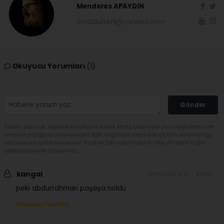
Menderes APAYDIN
sivasbulteni@yandex.com
Okuyucu Yorumları
(1)
Gönder
Yorum yazarak Topluluk Kuralları’nı kabul etmiş bulunuyor ve sivasbulteni.com
sitesine yaptığınız yorumunuzla ilgili doğrudan veya dolaylı tüm sorumluluğu
tek başınıza üstleniyorsunuz. Yazılan tüm yorumlardan site yönetimi hiçbir
şekilde sorumlu tutulamaz.
kangal
(24.06.2026 10:37 - #689)
peki abdurrahman paşaya noldu
Yorumu Yanıtla