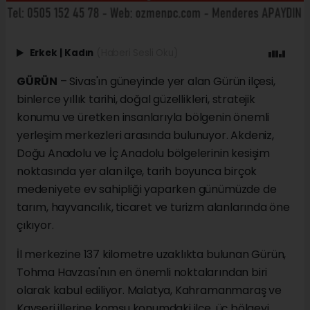
Erkek
|
Kadın
(Haberi Sesli Oku)
GÜRÜN
– Sivas'ın güneyinde yer alan Gürün ilçesi,
binlerce yıllık tarihi, doğal güzellikleri, stratejik
konumu ve üretken insanlarıyla bölgenin önemli
yerleşim merkezleri arasında bulunuyor. Akdeniz,
Doğu Anadolu ve İç Anadolu bölgelerinin kesişim
noktasında yer alan ilçe, tarih boyunca birçok
medeniyete ev sahipliği yaparken günümüzde de
tarım, hayvancılık, ticaret ve turizm alanlarında öne
çıkıyor.
İl merkezine 137 kilometre uzaklıkta bulunan Gürün,
Tohma Havzası'nın en önemli noktalarından biri
olarak kabul ediliyor. Malatya, Kahramanmaraş ve
Kayseri illerine komşu konumdaki ilçe, üç bölgeyi