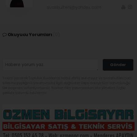
sivasbulteni@yandex.com
Okuyucu Yorumları
(0)
Gönder
Yorum yazarak Topluluk Kuralları’nı kabul etmiş bulunuyor ve sivasbulteni.com
sitesine yaptığınız yorumunuzla ilgili doğrudan veya dolaylı tüm sorumluluğu
tek başınıza üstleniyorsunuz. Yazılan tüm yorumlardan site yönetimi hiçbir
şekilde sorumlu tutulamaz.