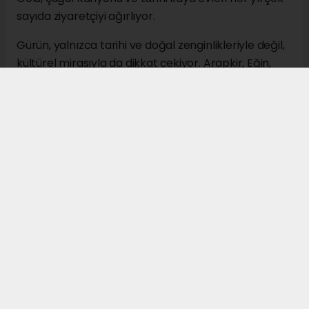
sayıda ziyaretçiyi ağırlıyor.
Gürün, yalnızca tarihi ve doğal zenginlikleriyle değil,
kültürel mirasıyla da dikkat çekiyor. Arapkir, Eğin,
Darende ve Divriği ile birlikte anılan "Beş Belde"
geleneğinin önemli merkezlerinden biri olan ilçe,
tarih boyunca çok sayıda âlim, devlet adamı ve
kültür insanı yetiştirmiş olmasıyla tanınıyor.
Ekonomik açıdan ise Gürün'de tarım ve hayvancılık
önemli bir yer tutuyor. Özellikle elma üretimi,
buğday, arpa ve yem bitkileri yetiştiriciliği ilçenin
başlıca geçim kaynakları arasında bulunuyor.
Büyükbaş ve küçükbaş hayvancılık, süt üretimi ve
alabalık yetiştiriciliği de bölge ekonomisine önemli
katkı sağlıyor.
Tarih boyunca önemli ticaret yolları üzerinde