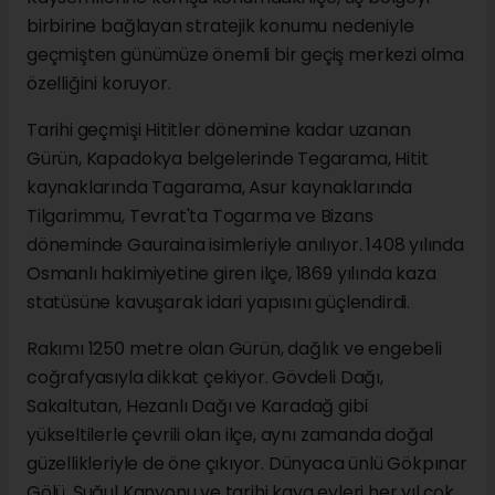
birbirine bağlayan stratejik konumu nedeniyle
geçmişten günümüze önemli bir geçiş merkezi olma
özelliğini koruyor.
Tarihi geçmişi Hititler dönemine kadar uzanan
Gürün, Kapadokya belgelerinde Tegarama, Hitit
kaynaklarında Tagarama, Asur kaynaklarında
Tilgarimmu, Tevrat'ta Togarma ve Bizans
döneminde Gauraina isimleriyle anılıyor. 1408 yılında
Osmanlı hakimiyetine giren ilçe, 1869 yılında kaza
statüsüne kavuşarak idari yapısını güçlendirdi.
Rakımı 1250 metre olan Gürün, dağlık ve engebeli
coğrafyasıyla dikkat çekiyor. Gövdeli Dağı,
Sakaltutan, Hezanlı Dağı ve Karadağ gibi
yükseltilerle çevrili olan ilçe, aynı zamanda doğal
güzellikleriyle de öne çıkıyor. Dünyaca ünlü Gökpınar
Gölü, Şuğul Kanyonu ve tarihi kaya evleri her yıl çok