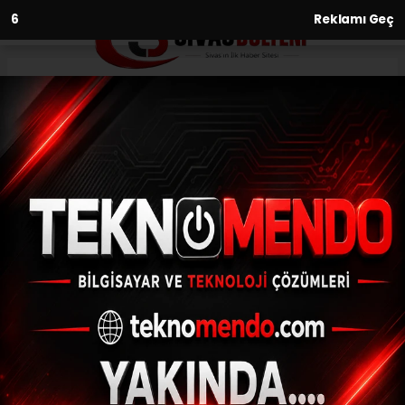
5
Reklamı Geç
Anasayfa
Asayiş
Hakkında 16 yıl hapis cezası
bulunan eski muhtar
yakalandı
ASAYIŞ
(İHA) - İhlas Haber Ajansı | 30.06.2024 - 14:30, Güncelleme:
30.06.2024 - 14:25
Hakkında 16 yıl hapis cezası bulunan eski
muhtar yakalandı
ABONE OL