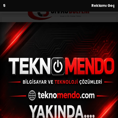
3
Reklamı Geç
Anasayfa
Kültür-Sanat-Tarih
Hafik İlçesi
KÜLTÜR-SANAT-TARIH
21.06.2026 - 14:18, Güncelleme: 21.06.2026 - 14:26
Tarihi MÖ 3000’li yıllara kadar uzanan
Hafik, Hititlerden Romalılara, Bizans’tan
Selçuklu ve Osmanlı’ya kadar birçok
medeniyete ev sahipliği yaptı. Pılır Höyük’te
ortaya çıkarılan arkeolojik buluntular ve
tarihi İpek Yolu üzerindeki stratejik
konumuyla dikkat çeken ilçe, binlerce yıllık