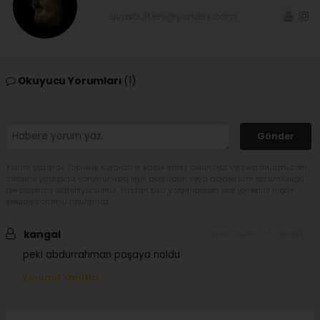
sivasbulteni@yandex.com
Okuyucu Yorumları
(1)
Gönder
Yorum yazarak Topluluk Kuralları’nı kabul etmiş bulunuyor ve sivasbulteni.com
sitesine yaptığınız yorumunuzla ilgili doğrudan veya dolaylı tüm sorumluluğu
tek başınıza üstleniyorsunuz. Yazılan tüm yorumlardan site yönetimi hiçbir
şekilde sorumlu tutulamaz.
kangal
(24.06.2026 10:37 - #689)
peki abdurrahman paşaya noldu
Yorumu Yanıtla