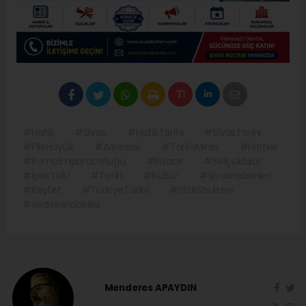
#Hafik
#Sivas
#HafikTarihi
#SivasTarihi
#PılırHöyük
#Arkeoloji
#TarihiMiras
#Hititler
#Romaİmparatorluğu
#Bizans
#Selçuklular
#İpekYolu
#Tarih
#Kültür
#SivasHaberleri
#Keşfet
#TürkiyeTarihi
#sİVASbulteni
#sivassondakika
Menderes APAYDIN