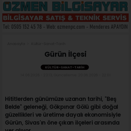
Anasayfa
Kültür-Sanat-Tarih
Gürün İlçesi
KÜLTÜR-SANAT-TARIH
14.06.2026 - 23:13, Güncelleme: 20.06.2026 - 22:01
Hititlerden günümüze uzanan tarihi, "Beş
Belde" geleneği, Gökpınar Gölü gibi doğal
güzellikleri ve üretime dayalı ekonomisiyle
Gürün, Sivas'ın öne çıkan ilçeleri arasında
yer alıyor.