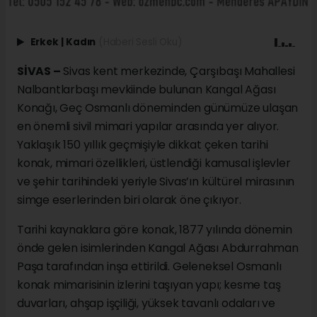
Erkek
|
Kadın
(Haberi Sesli Oku)
SİVAS –
Sivas kent merkezinde, Çarşıbaşı Mahallesi
Nalbantlarbaşı mevkiinde bulunan Kangal Ağası
Konağı, Geç Osmanlı döneminden günümüze ulaşan
en önemli sivil mimari yapılar arasında yer alıyor.
Yaklaşık 150 yıllık geçmişiyle dikkat çeken tarihi
konak, mimari özellikleri, üstlendiği kamusal işlevler
ve şehir tarihindeki yeriyle Sivas’ın kültürel mirasının
simge eserlerinden biri olarak öne çıkıyor.
Tarihi kaynaklara göre konak, 1877 yılında dönemin
önde gelen isimlerinden Kangal Ağası Abdurrahman
Paşa tarafından inşa ettirildi. Geleneksel Osmanlı
konak mimarisinin izlerini taşıyan yapı; kesme taş
duvarları, ahşap işçiliği, yüksek tavanlı odaları ve