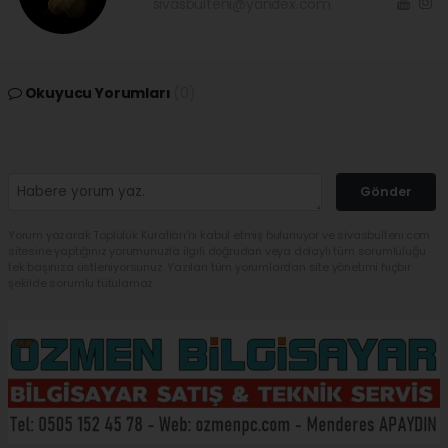
sivasbulteni@yandex.com
Okuyucu Yorumları
(0)
Gönder
Yorum yazarak Topluluk Kuralları’nı kabul etmiş bulunuyor ve sivasbulteni.com
sitesine yaptığınız yorumunuzla ilgili doğrudan veya dolaylı tüm sorumluluğu
tek başınıza üstleniyorsunuz. Yazılan tüm yorumlardan site yönetimi hiçbir
şekilde sorumlu tutulamaz.