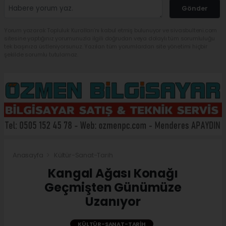
Gönder
Yorum yazarak Topluluk Kuralları’nı kabul etmiş bulunuyor ve sivasbulteni.com
sitesine yaptığınız yorumunuzla ilgili doğrudan veya dolaylı tüm sorumluluğu
tek başınıza üstleniyorsunuz. Yazılan tüm yorumlardan site yönetimi hiçbir
şekilde sorumlu tutulamaz.
Anasayfa
Kültür-Sanat-Tarih
Kangal Ağası Konağı
Geçmişten Günümüze
Uzanıyor
KÜLTÜR-SANAT-TARIH