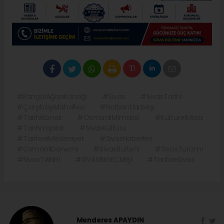
#KangalAğasıKonağı
#Sivas
#SivasTarihi
#ÇarşıbaşıMahallesi
#Nalbantlarbaşı
#TarihiKonak
#OsmanlıMimarisi
#KültürelMiras
#TarihiYapılar
#SivasKültürü
#TarihveMedeniyet
#SivasHaberleri
#OsmanlıDönemi
#SivasBulteni
#SivasTurizmi
#SivasTARİHİ
#SİVASINGECMİŞİ
#TarihteSivas
Menderes APAYDIN