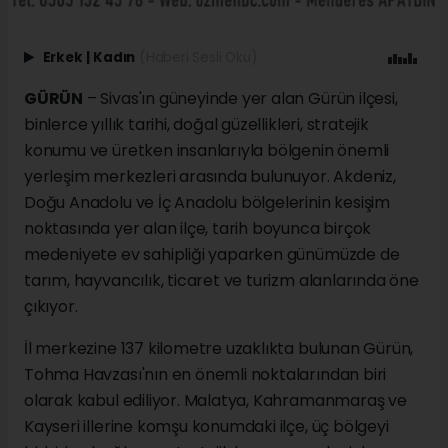
Erkek
|
Kadın
(Haberi Sesli Oku)
GÜRÜN
– Sivas'ın güneyinde yer alan Gürün ilçesi,
binlerce yıllık tarihi, doğal güzellikleri, stratejik
konumu ve üretken insanlarıyla bölgenin önemli
yerleşim merkezleri arasında bulunuyor. Akdeniz,
Doğu Anadolu ve İç Anadolu bölgelerinin kesişim
noktasında yer alan ilçe, tarih boyunca birçok
medeniyete ev sahipliği yaparken günümüzde de
tarım, hayvancılık, ticaret ve turizm alanlarında öne
çıkıyor.
İl merkezine 137 kilometre uzaklıkta bulunan Gürün,
Tohma Havzası'nın en önemli noktalarından biri
olarak kabul ediliyor. Malatya, Kahramanmaraş ve
Kayseri illerine komşu konumdaki ilçe, üç bölgeyi