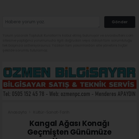
Gönder
Yorum yazarak Topluluk Kuralları’nı kabul etmiş bulunuyor ve sivasbulteni.com
sitesine yaptığınız yorumunuzla ilgili doğrudan veya dolaylı tüm sorumluluğu
tek başınıza üstleniyorsunuz. Yazılan tüm yorumlardan site yönetimi hiçbir
şekilde sorumlu tutulamaz.
Anasayfa
Kültür-Sanat-Tarih
Kangal Ağası Konağı
Geçmişten Günümüze