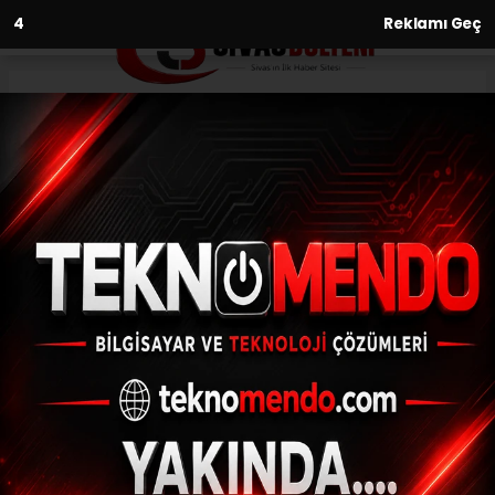
2
Reklamı Geç
Anasayfa
Ekonomi
H-ÜFE yıllık yüzde 57,72 arttı
EKONOMI
(İHA) - İhlas Haber Ajansı | 30.09.2024 - 10:35, Güncelleme:
30.09.2024 - 10:07
H-ÜFE yıllık yüzde 57,72 arttı
ABONE OL