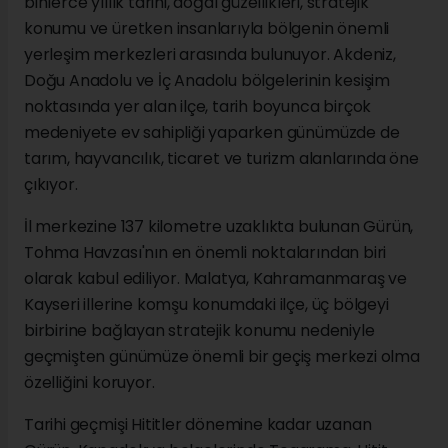
binlerce yıllık tarihi, doğal güzellikleri, stratejik
konumu ve üretken insanlarıyla bölgenin önemli
yerleşim merkezleri arasında bulunuyor. Akdeniz,
Doğu Anadolu ve İç Anadolu bölgelerinin kesişim
noktasında yer alan ilçe, tarih boyunca birçok
medeniyete ev sahipliği yaparken günümüzde de
tarım, hayvancılık, ticaret ve turizm alanlarında öne
çıkıyor.
İl merkezine 137 kilometre uzaklıkta bulunan Gürün,
Tohma Havzası'nın en önemli noktalarından biri
olarak kabul ediliyor. Malatya, Kahramanmaraş ve
Kayseri illerine komşu konumdaki ilçe, üç bölgeyi
birbirine bağlayan stratejik konumu nedeniyle
geçmişten günümüze önemli bir geçiş merkezi olma
özelliğini koruyor.
Tarihi geçmişi Hititler dönemine kadar uzanan