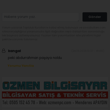
Gönder
Yorum yazarak Topluluk Kuralları’nı kabul etmiş bulunuyor ve sivasbulteni.com
sitesine yaptığınız yorumunuzla ilgili doğrudan veya dolaylı tüm sorumluluğu
tek başınıza üstleniyorsunuz. Yazılan tüm yorumlardan site yönetimi hiçbir
şekilde sorumlu tutulamaz.
kangal
(24.06.2026 10:37 - #689)
peki abdurrahman paşaya noldu
Yorumu Yanıtla