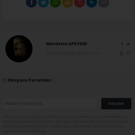
Menderes APAYDIN
sivasbulteni@yandex.com
Okuyucu Yorumları
(0)
Gönder
Yorum yazarak Topluluk Kuralları’nı kabul etmiş bulunuyor ve sivasbulteni.com
sitesine yaptığınız yorumunuzla ilgili doğrudan veya dolaylı tüm sorumluluğu
tek başınıza üstleniyorsunuz. Yazılan tüm yorumlardan site yönetimi hiçbir
şekilde sorumlu tutulamaz.