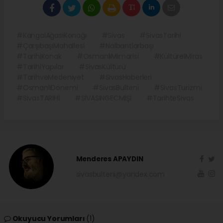
#KangalAğasıKonağı
#Sivas
#SivasTarihi
#ÇarşıbaşıMahallesi
#Nalbantlarbaşı
#TarihiKonak
#OsmanlıMimarisi
#KültürelMiras
#TarihiYapılar
#SivasKültürü
#TarihveMedeniyet
#SivasHaberleri
#OsmanlıDönemi
#SivasBulteni
#SivasTurizmi
#SivasTARİHİ
#SİVASINGECMİŞİ
#TarihteSivas
Menderes APAYDIN
sivasbulteni@yandex.com
Okuyucu Yorumları
(1)