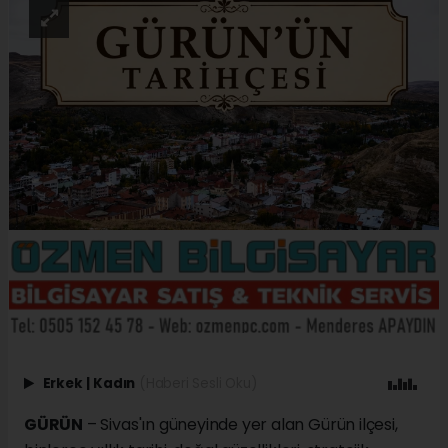
Erkek
|
Kadın
(Haberi Sesli Oku)
GÜRÜN
– Sivas'ın güneyinde yer alan Gürün ilçesi,