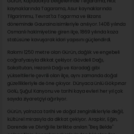
Gürün, Kapadokya belgelerinde Tegarama, Hitit
kaynaklarında Tagarama, Asur kaynaklarında
Tilgarimmu, Tevrat'ta Togarma ve Bizans
döneminde Gauraina isimleriyle anılıyor. 1408 yılında
Osmanlı hakimiyetine giren ilçe, 1869 yılında kaza
statüsüne kavuşarak idari yapısını güçlendirdi.
Rakımı 1250 metre olan Gürün, dağlık ve engebeli
coğrafyasıyla dikkat çekiyor. Gövdeli Dağı,
Sakaltutan, Hezanlı Dağı ve Karadağ gibi
yükseltilerle çevrili olan ilçe, aynı zamanda doğal
güzellikleriyle de öne çıkıyor. Dünyaca ünlü Gökpınar
Gölü, Şuğul Kanyonu ve tarihi kaya evleri her yıl çok
sayıda ziyaretçiyi ağırlıyor.
Gürün, yalnızca tarihi ve doğal zenginlikleriyle değil,
kültürel mirasıyla da dikkat çekiyor. Arapkir, Eğin,
Darende ve Divriği ile birlikte anılan "Beş Belde"