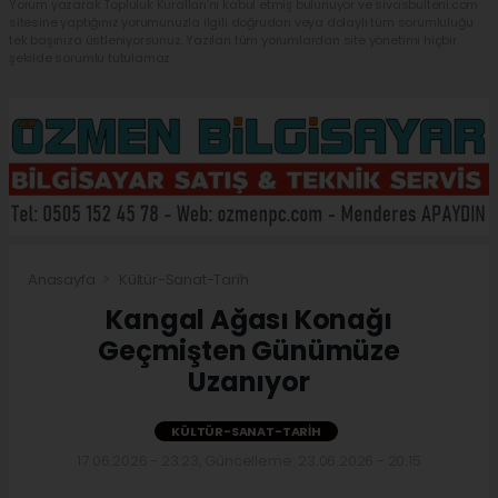
Yorum yazarak Topluluk Kuralları’nı kabul etmiş bulunuyor ve sivasbulteni.com
sitesine yaptığınız yorumunuzla ilgili doğrudan veya dolaylı tüm sorumluluğu
tek başınıza üstleniyorsunuz. Yazılan tüm yorumlardan site yönetimi hiçbir
şekilde sorumlu tutulamaz.
Anasayfa
Kültür-Sanat-Tarih
Kangal Ağası Konağı
Geçmişten Günümüze
Uzanıyor
KÜLTÜR-SANAT-TARIH
17.06.2026 - 23:23, Güncelleme: 23.06.2026 - 20:15