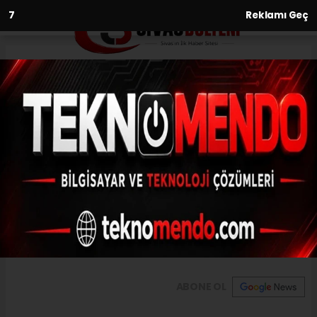
6
Reklamı Geç
Anasayfa
Gürün’de sulama kanalları
elden geçti
26.06.2021 - 14:38, Güncelleme: 26.06.2021 - 14:38
Gürün Belediyesi ilçeye hizmet veren
sulama kanallarındaki bakım, onarım ve
temizleme çalışmalarını tamamladı.
ABONE OL