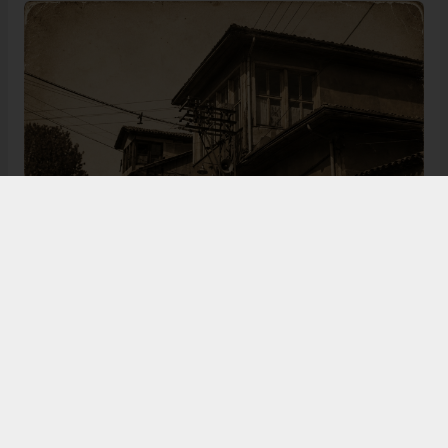
Bugün de tarih meraklılarının, araştırmacıların ve
ziyaretçilerin ilgisini çeken Kangal Ağası Konağı,