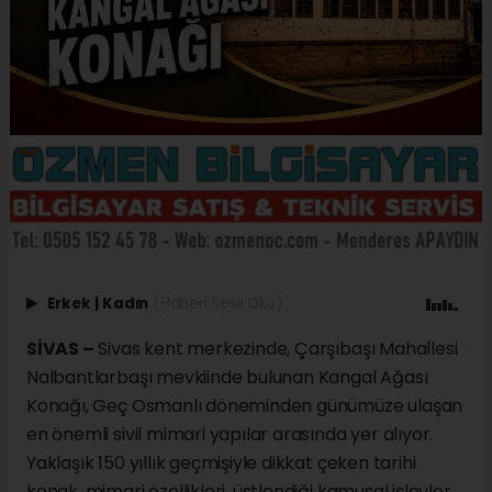
Erkek
|
Kadın
(Haberi Sesli Oku)
SİVAS –
Sivas kent merkezinde, Çarşıbaşı Mahallesi
Nalbantlarbaşı mevkiinde bulunan Kangal Ağası
Konağı, Geç Osmanlı döneminden günümüze ulaşan
en önemli sivil mimari yapılar arasında yer alıyor.
Yaklaşık 150 yıllık geçmişiyle dikkat çeken tarihi
konak, mimari özellikleri, üstlendiği kamusal işlevler