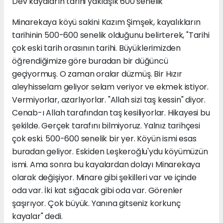
Dev kayaların tarihi yaklaşık 600 senelik
Minarekaya köyü sakini Kazım Şimşek, kayalıkların
tarihinin 500-600 senelik olduğunu belirterek, "Tarihi
çok eski tarih orasının tarihi. Büyüklerimizden
öğrendiğimize göre buradan bir düğüncü
geçiyormuş. O zaman oralar düzmüş. Bir Hızır
aleyhisselam geliyor selam veriyor ve ekmek istiyor.
Vermiyorlar, azarlıyorlar. "Allah sizi taş kessin" diyor.
Cenab-ı Allah tarafından taş kesiliyorlar. Hikayesi bu
şekilde. Gerçek tarafını bilmiyoruz. Yalnız tarihçesi
çok eski. 500-600 senelik bir yer. Köyün ismi esas
buradan geliyor. Eskiden Leşkeroğlu'ydu köyümüzün
ismi. Ama sonra bu kayalardan dolayı Minarekaya
olarak değişiyor. Minare gibi şekilleri var ve içinde
oda var. İki kat sığacak gibi oda var. Görenler
şaşırıyor. Çok büyük. Yanına gitseniz korkunç
kayalar" dedi.