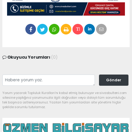
Okuyucu Yorumları
(0)
Gönder
Yorum yazarak Topluluk Kuralları’nı kabul etmiş bulunuyor ve sivasbulteni.com
sitesine yaptığınız yorumunuzla ilgili doğrudan veya dolaylı tüm sorumluluğu
tek başınıza üstleniyorsunuz. Yazılan tüm yorumlardan site yönetimi hiçbir
şekilde sorumlu tutulamaz.