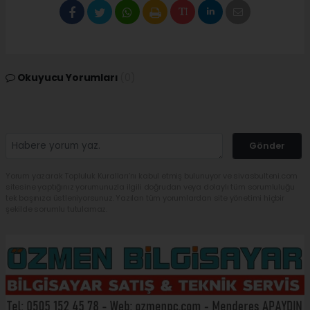
Okuyucu Yorumları
(0)
Gönder
Yorum yazarak Topluluk Kuralları’nı kabul etmiş bulunuyor ve sivasbulteni.com
sitesine yaptığınız yorumunuzla ilgili doğrudan veya dolaylı tüm sorumluluğu
tek başınıza üstleniyorsunuz. Yazılan tüm yorumlardan site yönetimi hiçbir
şekilde sorumlu tutulamaz.