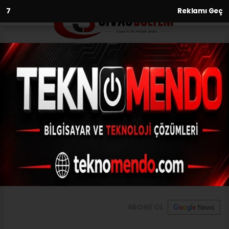
6
Reklamı Geç
Anasayfa
Fiyatıyla dudak uçuklatıyor,
görenler gözlerine inanamıyor
08.06.2021 - 10:08, Güncelleme: 08.06.2021 - 10:08
Sivas'ın Altınyayla ilçesinde araba fiyatına
satılan dev tosun görenlerin dikkatini
çekiyor.
ABONE OL