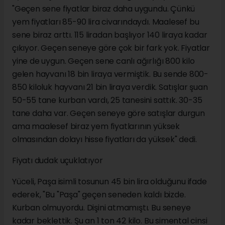
"Geçen sene fiyatlar biraz daha uygundu. Çünkü
yem fiyatları 85-90 lira civarındaydı. Maalesef bu
sene biraz arttı. 115 liradan başlıyor 140 liraya kadar
çıkıyor. Geçen seneye göre çok bir fark yok. Fiyatlar
yine de uygun. Geçen sene canlı ağırlığı 800 kilo
gelen hayvanı 18 bin liraya vermiştik. Bu sende 800-
850 kiloluk hayvanı 21 bin liraya verdik. Satışlar şuan
50-55 tane kurban vardı, 25 tanesini sattık. 30-35
tane daha var. Geçen seneye göre satışlar durgun
ama maalesef biraz yem fiyatlarının yüksek
olmasından dolayı hisse fiyatları da yüksek" dedi.
Fiyatı dudak uçuklatıyor
Yüceli, Paşa isimli tosunun 45 bin lira olduğunu ifade
ederek, "Bu "Paşa" geçen seneden kaldı bizde.
Kurban olmuyordu. Dişini atmamıştı. Bu seneye
kadar beklettik. Şu an 1 ton 42 kilo. Bu simental cinsi