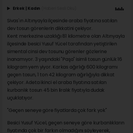
Erkek
|
Kadın
(Haberi Sesli Oku)
Sivas'ın Altınyayla ilçesinde araba fiyatına satılan
dev tosun görenlerin dikkatini çekiyor.
Kent merkezine uzaklığı 81 kilometre olan Altınyayla
ilçesinde besici Yusuf Yücel tarafından yetiştirilen
simental cinsi dev tosunu görenler gözlerine
inanamıyor. 3 yaşındaki "Paşa" isimli tosun günlük 16
kilogram yem yiyor. Karkas ağırlığı 600 kilogramı
geçen tosun, 1 ton 42 kilogram ağırlığıyla dikkat
çekiyor. Adeta ikinci el araba fiyatına satılan
kurbanlık tosun 45 bin liralık fiyatıyla dudak
uçuklatıyor.
"Geçen seneye göre fiyatlarda çok fark yok"
Besici Yusuf Yücel, geçen seneye göre kurbanlıkların
fiyatında çok bir farkın olmadığını söyleyerek,