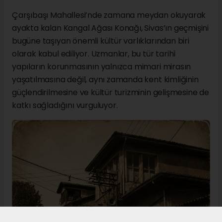
Çarşıbaşı Mahallesi’nde zamana meydan okuyarak
ayakta kalan Kangal Ağası Konağı, Sivas’ın geçmişini
bugüne taşıyan önemli kültür varlıklarından biri
olarak kabul ediliyor. Uzmanlar, bu tür tarihî
yapıların korunmasının yalnızca mimari mirasın
yaşatılmasına değil, aynı zamanda kent kimliğinin
güçlendirilmesine ve kültür turizminin gelişmesine de
katkı sağladığını vurguluyor.