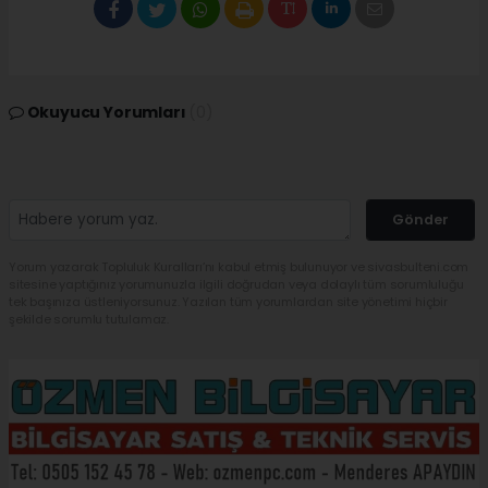
Okuyucu Yorumları
(0)
Gönder
Yorum yazarak Topluluk Kuralları’nı kabul etmiş bulunuyor ve sivasbulteni.com
sitesine yaptığınız yorumunuzla ilgili doğrudan veya dolaylı tüm sorumluluğu
tek başınıza üstleniyorsunuz. Yazılan tüm yorumlardan site yönetimi hiçbir
şekilde sorumlu tutulamaz.