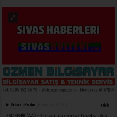
Erkek
|
Kadın
(Haberi Sesli Oku)
ESKİŞEHİR (AA) - Eskişehir'de merkez Tepebaşı ilçe