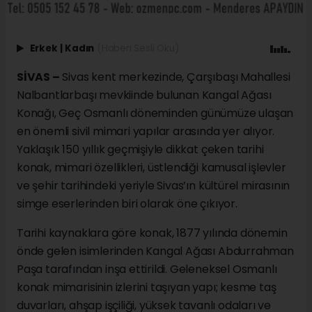
Erkek
|
Kadın
(Haberi Sesli Oku)
SİVAS –
Sivas kent merkezinde, Çarşıbaşı Mahallesi
Nalbantlarbaşı mevkiinde bulunan Kangal Ağası
Konağı, Geç Osmanlı döneminden günümüze ulaşan
en önemli sivil mimari yapılar arasında yer alıyor.
Yaklaşık 150 yıllık geçmişiyle dikkat çeken tarihi
konak, mimari özellikleri, üstlendiği kamusal işlevler
ve şehir tarihindeki yeriyle Sivas’ın kültürel mirasının
simge eserlerinden biri olarak öne çıkıyor.
Tarihi kaynaklara göre konak, 1877 yılında dönemin
önde gelen isimlerinden Kangal Ağası Abdurrahman
Paşa tarafından inşa ettirildi. Geleneksel Osmanlı
konak mimarisinin izlerini taşıyan yapı; kesme taş
duvarları, ahşap işçiliği, yüksek tavanlı odaları ve