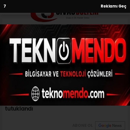
6
Reklamı Geç
Anasayfa
Eskişehir'deki Atatürk
Heykeline Saldırıya Tutuklama
27.08.2017 - 17:43, Güncelleme: 27.08.2017 - 17:43
Atatürk heykelinin kaidesinde bulunan
yazıların üzerine sprey boya ile zarar
verdiği iddiasıyla gözaltına alınan kişi,
tutuklandı
ABONE OL