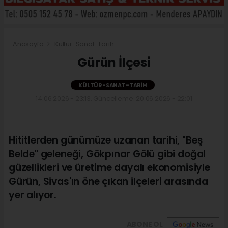
Anasayfa
Kültür-Sanat-Tarih
Gürün İlçesi
KÜLTÜR-SANAT-TARIH
14.06.2026 - 23:13, Güncelleme: 20.06.2026 - 22:01
Hititlerden günümüze uzanan tarihi, "Beş
Belde" geleneği, Gökpınar Gölü gibi doğal
güzellikleri ve üretime dayalı ekonomisiyle
Gürün, Sivas'ın öne çıkan ilçeleri arasında
yer alıyor.
ABONE OL