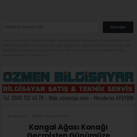
Gönder
Yorum yazarak Topluluk Kuralları’nı kabul etmiş bulunuyor ve sivasbulteni.com
sitesine yaptığınız yorumunuzla ilgili doğrudan veya dolaylı tüm sorumluluğu
tek başınıza üstleniyorsunuz. Yazılan tüm yorumlardan site yönetimi hiçbir
şekilde sorumlu tutulamaz.
Anasayfa
Kültür-Sanat-Tarih
Kangal Ağası Konağı
Geçmişten Günümüze