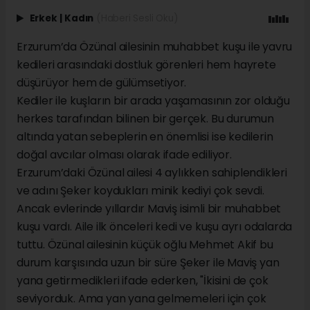
Erkek
|
Kadın
(Haberi Sesli Oku)
Erzurum’da Özünal ailesinin muhabbet kuşu ile yavru
kedileri arasındaki dostluk görenleri hem hayrete
düşürüyor hem de gülümsetiyor.
Kediler ile kuşların bir arada yaşamasının zor olduğu
herkes tarafından bilinen bir gerçek. Bu durumun
altında yatan sebeplerin en önemlisi ise kedilerin
doğal avcılar olması olarak ifade ediliyor.
Erzurum’daki Özünal ailesi 4 aylıkken sahiplendikleri
ve adını Şeker koydukları minik kediyi çok sevdi.
Ancak evlerinde yıllardır Maviş isimli bir muhabbet
kuşu vardı. Aile ilk önceleri kedi ve kuşu ayrı odalarda
tuttu. Özünal ailesinin küçük oğlu Mehmet Akif bu
durum karşısında uzun bir süre Şeker ile Maviş yan
yana getirmedikleri ifade ederken, "İkisini de çok
seviyorduk. Ama yan yana gelmemeleri için çok