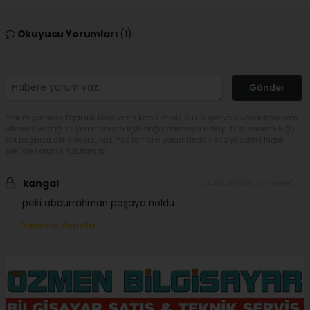
Okuyucu Yorumları
(1)
Gönder
Yorum yazarak Topluluk Kuralları’nı kabul etmiş bulunuyor ve sivasbulteni.com
sitesine yaptığınız yorumunuzla ilgili doğrudan veya dolaylı tüm sorumluluğu
tek başınıza üstleniyorsunuz. Yazılan tüm yorumlardan site yönetimi hiçbir
şekilde sorumlu tutulamaz.
kangal
(24.06.2026 10:37 - #689)
peki abdurrahman paşaya noldu
Yorumu Yanıtla