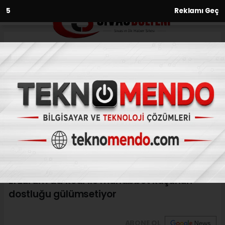
3
Reklamı Geç
Anasayfa
Gündem
Erzurum’da kedi ile muhabbet
kuşunun dostluğu
gülümsetiyor
GÜNDEM
(İHA) - İhlas Haber Ajansı | 29.02.2024 - 10:10, Güncelleme:
29.02.2024 - 09:36
Erzurum’da kedi ile muhabbet kuşunun
dostluğu gülümsetiyor
ABONE OL