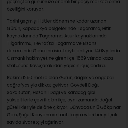
geçmişten günümüze önemli bir geçiş merkezi olma
özelliğini koruyor.
Tarihi geçmişi Hititler dönemine kadar uzanan
Gürün, Kapadokya belgelerinde Tegarama, Hitit
kaynaklarında Tagarama, Asur kaynaklarında
Tilgarimmu, Tevrat'ta Togarma ve Bizans
döneminde Gauraina isimleriyle anılıyor. 1408 yılında
Osmanlı hakimiyetine giren ilçe, 1869 yılında kaza
statüsüne kavuşarak idari yapısını güçlendirdi.
Rakımı 1250 metre olan Gürün, dağlık ve engebeli
coğrafyasıyla dikkat çekiyor. Gövdeli Dağı,
Sakaltutan, Hezanlı Dağı ve Karadağ gibi
yükseltilerle çevrili olan ilçe, aynı zamanda doğal
güzellikleriyle de öne çıkıyor. Dünyaca ünlü Gökpınar
Gölü, Şuğul Kanyonu ve tarihi kaya evleri her yıl çok
sayıda ziyaretçiyi ağırlıyor.