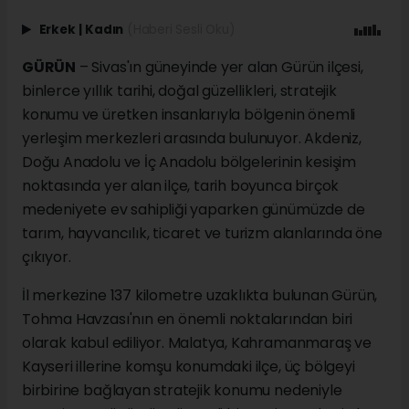
Erkek
|
Kadın
(Haberi Sesli Oku)
GÜRÜN
– Sivas'ın güneyinde yer alan Gürün ilçesi,
binlerce yıllık tarihi, doğal güzellikleri, stratejik
konumu ve üretken insanlarıyla bölgenin önemli
yerleşim merkezleri arasında bulunuyor. Akdeniz,
Doğu Anadolu ve İç Anadolu bölgelerinin kesişim
noktasında yer alan ilçe, tarih boyunca birçok
medeniyete ev sahipliği yaparken günümüzde de
tarım, hayvancılık, ticaret ve turizm alanlarında öne
çıkıyor.
İl merkezine 137 kilometre uzaklıkta bulunan Gürün,
Tohma Havzası'nın en önemli noktalarından biri
olarak kabul ediliyor. Malatya, Kahramanmaraş ve
Kayseri illerine komşu konumdaki ilçe, üç bölgeyi
birbirine bağlayan stratejik konumu nedeniyle