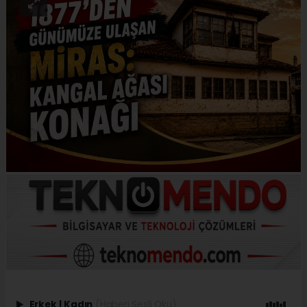
Erkek
|
Kadın
(Haberi Sesli Oku)