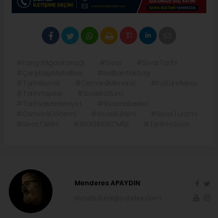
#KangalAğasıKonağı
#Sivas
#SivasTarihi
#ÇarşıbaşıMahallesi
#Nalbantlarbaşı
#TarihiKonak
#OsmanlıMimarisi
#KültürelMiras
#TarihiYapılar
#SivasKültürü
#TarihveMedeniyet
#SivasHaberleri
#OsmanlıDönemi
#SivasBulteni
#SivasTurizmi
#SivasTARİHİ
#SİVASINGECMİŞİ
#TarihteSivas
Menderes APAYDIN
sivasbulteni@yandex.com