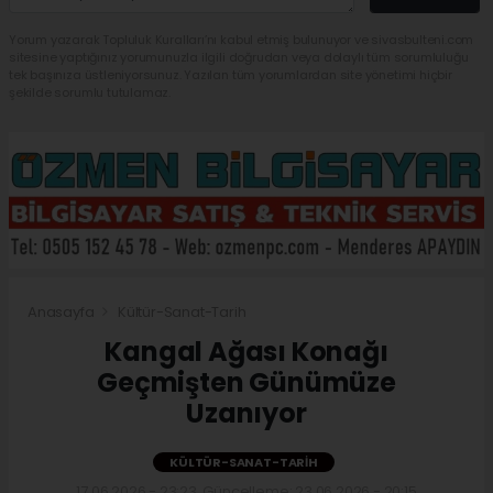
Yorum yazarak Topluluk Kuralları’nı kabul etmiş bulunuyor ve sivasbulteni.com
sitesine yaptığınız yorumunuzla ilgili doğrudan veya dolaylı tüm sorumluluğu
tek başınıza üstleniyorsunuz. Yazılan tüm yorumlardan site yönetimi hiçbir
şekilde sorumlu tutulamaz.
Anasayfa
Kültür-Sanat-Tarih
Kangal Ağası Konağı
Geçmişten Günümüze
Uzanıyor
KÜLTÜR-SANAT-TARIH
17.06.2026 - 23:23, Güncelleme: 23.06.2026 - 20:15