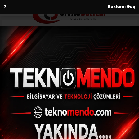
6
Reklamı Geç
Anasayfa
Yaşam
Elazığ’da kuvvetli rüzgar etkili
oldu
YAŞAM
(İHA) - İhlas Haber Ajansı | 30.06.2024 - 20:02, Güncelleme:
30.06.2024 - 19:29
Elazığ’da kuvvetli rüzgar etkili oldu
ABONE OL