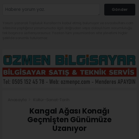
Gönder
Yorum yazarak Topluluk Kuralları’nı kabul etmiş bulunuyor ve sivasbulteni.com
sitesine yaptığınız yorumunuzla ilgili doğrudan veya dolaylı tüm sorumluluğu
tek başınıza üstleniyorsunuz. Yazılan tüm yorumlardan site yönetimi hiçbir
şekilde sorumlu tutulamaz.
Anasayfa
Kültür-Sanat-Tarih
Kangal Ağası Konağı
Geçmişten Günümüze
Uzanıyor