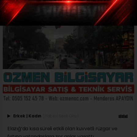
Erkek
|
Kadın
(Haberi Sesli Oku)
Elazığ’da kısa süreli etkili olan kuvvetli rüzgar ve
fırtına vatandaşlara zor anlar yaşattı.