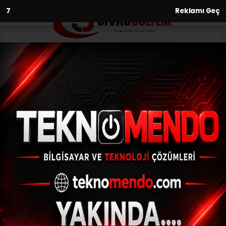
6
Reklamı Geç
Anasayfa
(Düzeltme) Çinileriyle göz
kamaştıran Gök Medrese açılış
için gün sayıyor
22.06.2021 - 13:58, Güncelleme: 22.06.2021 - 13:58
Sivas'ta 750 yıllık Selçuklu eseri Gök
Medrese 27 yıl süren restorasyon
çalışmalarının ardından tamamen açılmak
için gün sayıyor.