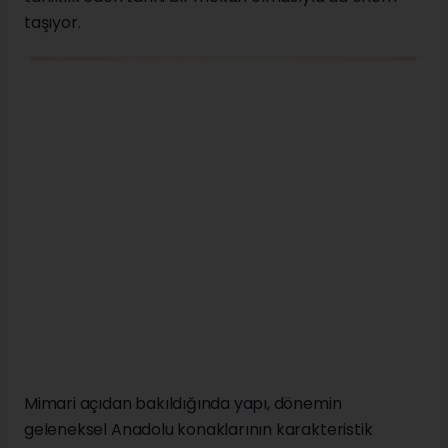
Şehrin tarihi ticaret merkezlerinden birinde
konumlanan Kangal Ağası Konağı, yalnızca bir konut
olarak kullanılmadı; farklı dönemlerde çeşitli
kamusal görevler üstlenerek Sivas’ın sosyal,
ekonomik ve siyasi yaşamının önemli duraklarından
biri hâline geldi. Kentin değişen yapısına tanıklık
eden bina, uzun yıllar boyunca şehrin hafızasında
önemli bir yer edindi.
Arşiv kayıtlarına göre konak, Osmanlı döneminin son
yıllarında bir süre Osmanlı Bankası binası olarak
hizmet verdi. Cumhuriyet döneminde ise farklı
amaçlarla kullanılan yapı, Demokrat Parti İl