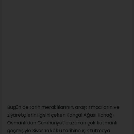
Mimari açıdan bakıldığında yapı, dönemin
geleneksel Anadolu konaklarının karakteristik
özelliklerini yansıtan plan düzenine sahip bulunuyor.
Taş ve ahşabın uyum içinde kullanıldığı yapı tekniği,
geniş iç mekânları ve özenli işçiliği sayesinde konak,
aradan geçen uzun yıllara rağmen tarihî kimliğini
korumayı sürdürüyor.
Çarşıbaşı Mahallesi’nde zamana meydan okuyarak
ayakta kalan Kangal Ağası Konağı, Sivas’ın geçmişini
bugüne taşıyan önemli kültür varlıklarından biri
olarak kabul ediliyor. Uzmanlar, bu tür tarihî
yapıların korunmasının yalnızca mimari mirasın
yaşatılmasına değil, aynı zamanda kent kimliğinin
güçlendirilmesine ve kültür turizminin gelişmesine de