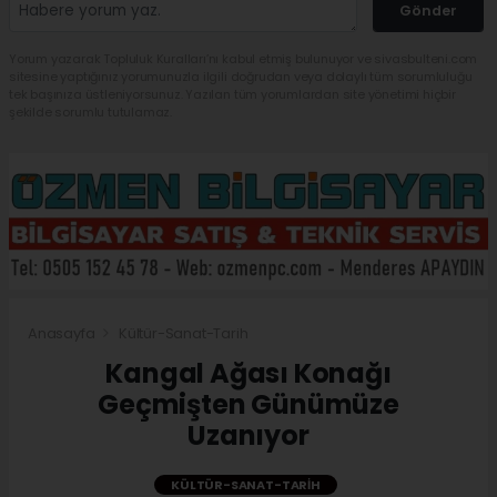
Gönder
Yorum yazarak Topluluk Kuralları’nı kabul etmiş bulunuyor ve sivasbulteni.com
sitesine yaptığınız yorumunuzla ilgili doğrudan veya dolaylı tüm sorumluluğu
tek başınıza üstleniyorsunuz. Yazılan tüm yorumlardan site yönetimi hiçbir
şekilde sorumlu tutulamaz.
Anasayfa
Kültür-Sanat-Tarih
Kangal Ağası Konağı
Geçmişten Günümüze
Uzanıyor
KÜLTÜR-SANAT-TARIH