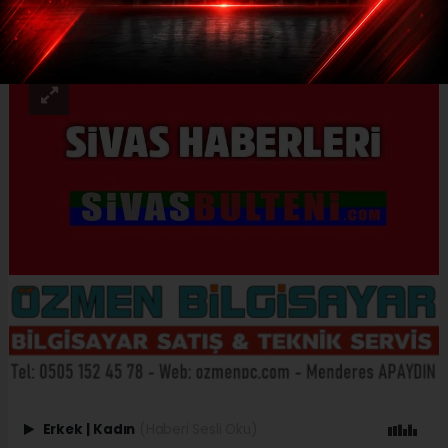
ABONE OL
Erkek
|
Kadın
(Haberi Sesli Oku)