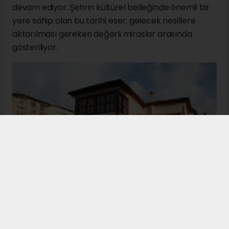
katkı sağladığını vurguluyor.