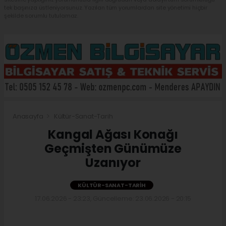
tek başınıza üstleniyorsunuz. Yazılan tüm yorumlardan site yönetimi hiçbir
şekilde sorumlu tutulamaz.
Anasayfa
Kültür-Sanat-Tarih
Kangal Ağası Konağı
Geçmişten Günümüze
Uzanıyor
KÜLTÜR-SANAT-TARIH
17.06.2026 - 23:23, Güncelleme: 23.06.2026 - 20:15