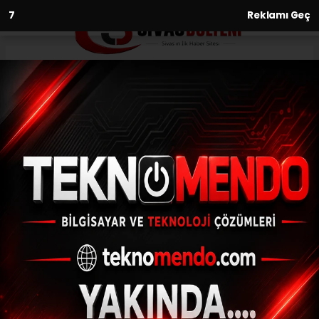
6
Reklamı Geç
Anasayfa
Eğitim
Düzce’de 7 Ekim’de başlıyor
EĞITIM
(İHA) - İhlas Haber Ajansı | 30.09.2024 - 17:31, Güncelleme:
30.09.2024 - 17:12
Düzce’de 7 Ekim’de başlıyor
ABONE OL