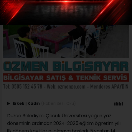
Erkek
|
Kadın
(Haberi Sesli Oku)
Düzce Belediyesi Çocuk Üniversitesi yoğun yaz
döneminin ardından 2024-2025 eğitim öğretim yılı
ilk dönem kayıtlarını almaya başladı. 5 yaştan 14