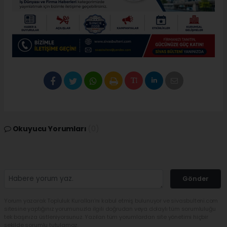
Okuyucu Yorumları
(0)
Gönder
Yorum yazarak Topluluk Kuralları’nı kabul etmiş bulunuyor ve sivasbulteni.com
sitesine yaptığınız yorumunuzla ilgili doğrudan veya dolaylı tüm sorumluluğu
tek başınıza üstleniyorsunuz. Yazılan tüm yorumlardan site yönetimi hiçbir
şekilde sorumlu tutulamaz.