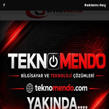
6
Reklamı Geç
Anasayfa
Dünyada tekti, ikizi çıktı
22.06.2021 - 10:38, Güncelleme: 22.06.2021 - 10:38
Sivas'ın Kangal ilçesinde dünyada tek olma
özelliği taşıyan Balıklı Kaplıca ile aynı
özellikleri taşıyan Kalkım Kaplıcası, doktor
balıkları ve...
ABONE OL