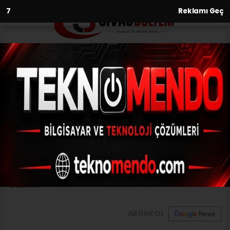
6
Reklamı Geç
Anasayfa
Sağlık
Dr. Büyükdereli: “Hijyen ve
izolasyona dikkat”
SAĞLIK
(İHA) - İhlas Haber Ajansı | 29.09.2024 - 11:04, Güncelleme:
29.09.2024 - 10:44
Dr. Büyükdereli: “Hijyen ve izolasyona
dikkat”
ABONE OL