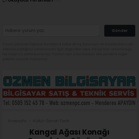
Okuyucu Yorumları
(0)
Gönder
Yorum yazarak Topluluk Kuralları’nı kabul etmiş bulunuyor ve sivasbulteni.com
sitesine yaptığınız yorumunuzla ilgili doğrudan veya dolaylı tüm sorumluluğu
tek başınıza üstleniyorsunuz. Yazılan tüm yorumlardan site yönetimi hiçbir
şekilde sorumlu tutulamaz.
Anasayfa
Kültür-Sanat-Tarih
Kangal Ağası Konağı