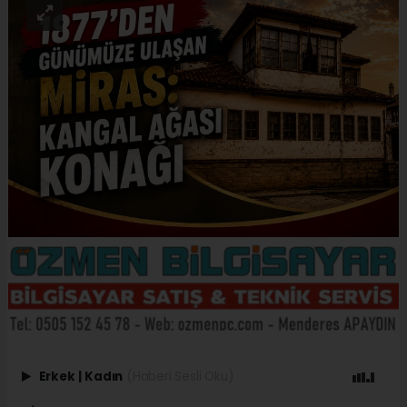
Erkek
|
Kadın
(Haberi Sesli Oku)