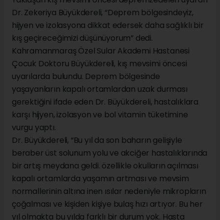
Dr. Zekeriya Büyükdereli, “Deprem bölgesindeyiz,
hijyen ve izolasyona dikkat edersek daha sağlıklı bir
kış geçireceğimizi düşünüyorum” dedi.
Kahramanmaraş Özel Sular Akademi Hastanesi
Çocuk Doktoru Büyükdereli, kış mevsimi öncesi
uyarılarda bulundu. Deprem bölgesinde
yaşayanların kapalı ortamlardan uzak durması
gerektiğini ifade eden Dr. Büyükdereli, hastalıklara
karşı hijyen, izolasyon ve bol vitamin tüketimine
vurgu yaptı.
Dr. Büyükdereli, “Bu yıl da son baharın gelişiyle
beraber üst solunum yolu ve akciğer hastalıklarında
bir artış meydana geldi. özellikle okulların açılması
kapalı ortamlarda yaşamın artması ve mevsim
normallerinin altına inen ısılar nedeniyle mikropların
çoğalması ve kişiden kişiye bulaş hızı artıyor. Bu her
yıl olmakta bu yılda farklı bir durum yok. Hasta