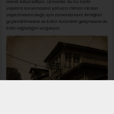
olarak kabul ediliyor. Uzmanlar, bu tür tarihî
yapıların korunmasının yalnızca mimari mirasın
yaşatılmasına değil, aynı zamanda kent kimliğinin
güçlendirilmesine ve kültür turizminin gelişmesine de
katkı sağladığını vurguluyor.