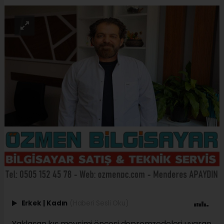
Erkek
|
Kadın
(Haberi Sesli Oku)
Yaklaşan kış mevsimi öncesi depremzedeleri uyaran