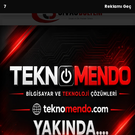
6
Reklamı Geç
Anasayfa
Derin Dondurucu Ve Kıyma
Makinesi Satışları Katlandı
30.08.2017 - 09:43, Güncelleme: 30.08.2017 - 09:43
GittiGidiyor verilerine göre, 1-22 Ağustos'ta
geçen yılın aynı dönemine kıyasla derin
dondurucu satışı 3, kıyma makinesi satışı
ise 2 kat arttı- GittiGidiyor Ticari Direktörü
Elçin:- "Yaklaşan Kurban Bayramı derin
dondurucu ve kıyma makinesi satışlarında