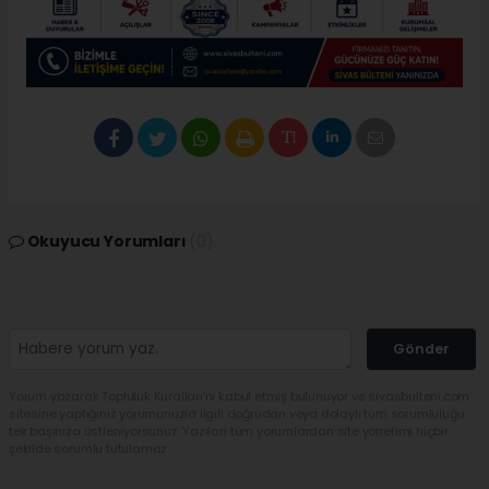
Okuyucu Yorumları
(0)
Gönder
Yorum yazarak Topluluk Kuralları’nı kabul etmiş bulunuyor ve sivasbulteni.com
sitesine yaptığınız yorumunuzla ilgili doğrudan veya dolaylı tüm sorumluluğu
tek başınıza üstleniyorsunuz. Yazılan tüm yorumlardan site yönetimi hiçbir
şekilde sorumlu tutulamaz.