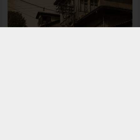
Bugün de tarih meraklılarının, araştırmacıların ve
ziyaretçilerin ilgisini çeken Kangal Ağası Konağı,
Osmanlı’dan Cumhuriyet’e uzanan çok katmanlı
geçmişiyle Sivas’ın köklü tarihine ışık tutmaya
devam ediyor. Şehrin kültürel belleğinde önemli bir
yere sahip olan bu tarihî eser, gelecek nesillere