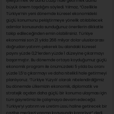
iyileştirmek ve daha cazip hale getirmek adına
büyük önem taşıdığını söyledi. Yılmaz, “Özellikle
Türkiye’nin yeni dönemde küresel ekonomideki
güçlü konumunu pekiştirmeye yönelik atılabilecek
adımlar konusunda sunduğunuz önerilerin dikkatle
takip edileceğinden emin olabilirsiniz. Türkiye
ekonomisi son 21 yılda 268 milyar dolar uluslararası
doğrudan yatırım çekerek bu alandaki küresel
payını yüzde 0,2’lerden yüzde 1 düzeyine çıkarmayı
başarmıştır. Bu dönemde ortaya koyduğumuz güçlü
ekonomik program ile önümüzdeki 5 yılda bu oranı
yüzde 1,5’a çıkarmayı ve daha nitelikli hale getirmeyi
planlıyoruz. ‘Türkiye Yüzyılı’ olarak nitelendirdiğimiz
bu dönemde ülkemizin ekonomik, diplomatik ve
stratejik açıdan daha güçlü bir konuma ulaşması için
tüm gayretimiz ile çalışmaya devam edeceğiz.
Türkiye’yi yatırım ve üretim üssü haline getirecek bir
cazibe merkezi yapma konusunda kararlıyız” dedi.