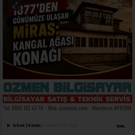
Erkek
|
Kadın
(Haberi Sesli Oku)