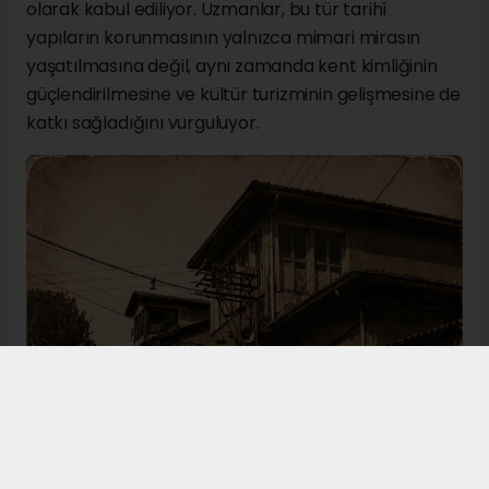
olarak kabul ediliyor. Uzmanlar, bu tür tarihî
yapıların korunmasının yalnızca mimari mirasın
yaşatılmasına değil, aynı zamanda kent kimliğinin
güçlendirilmesine ve kültür turizminin gelişmesine de
katkı sağladığını vurguluyor.