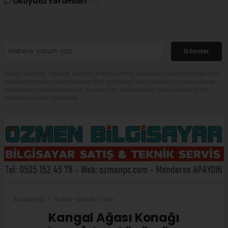
Okuyucu Yorumları
(0)
Gönder
Yorum yazarak Topluluk Kuralları’nı kabul etmiş bulunuyor ve sivasbulteni.com
sitesine yaptığınız yorumunuzla ilgili doğrudan veya dolaylı tüm sorumluluğu
tek başınıza üstleniyorsunuz. Yazılan tüm yorumlardan site yönetimi hiçbir
şekilde sorumlu tutulamaz.
Anasayfa
Kültür-Sanat-Tarih
Kangal Ağası Konağı