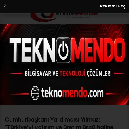
6
Reklamı Geç
Anasayfa
Siyaset
Cumhurbaşkanı Yardımcısı
Yılmaz: "Türkiye’yi yatırım ve
üretim üssü haline getirecek
bir cazibe merkezi yapma
konusunda kararlıyız”
SIYASET
(İHA) - İhlas Haber Ajansı | 28.09.2024 - 19:30, Güncelleme:
28.09.2024 - 19:18
Cumhurbaşkanı Yardımcısı Yılmaz:
"Türkiye’yi yatırım ve üretim üssü haline