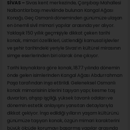
SİVAS –
Sivas kent merkezinde, Çarşıbaşı Mahallesi
Nalbantlarbaşı mevkiinde bulunan Kangal Ağası
Konağı, Geç Osmanlı döneminden günümüze ulaşan
en önemli sivil mimari yapılar arasında yer alıyor.
Yaklaşık 150 yıllık geçmişiyle dikkat çeken tarihi
konak, mimari özellikleri, üstlendiği kamusal işlevler
ve şehir tarihindeki yeriyle Sivas’ın kültürel mirasının
simge eserlerinden biri olarak öne çıkıyor.
Tarihi kaynaklara göre konak, 1877 yılında dönemin
önde gelen isimlerinden Kangal Ağası Abdurrahman
Paşa tarafından inşa ettirildi. Geleneksel Osmanlı
konak mimarisinin izlerini taşıyan yapı; kesme taş
duvarları, ahşap işçiliği, yüksek tavanlı odaları ve
dönemin estetik anlayışını yansıtan detaylarıyla
dikkat çekiyor. İnşa edildiği yılların yaşam kültürünü
günümüze taşıyan konak, özgün mimari karakterini
büyük ölçüde korumayı başarmış yapılar arasında