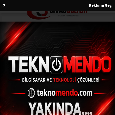
6
Reklamı Geç
Anasayfa
Spor
Çankırı'da Coğrafi İşaret
Tescili Alma Çalışmaları
SPOR
28.08.2017 - 16:33, Güncelleme: 28.08.2017 - 16:33
TKDK Çankırı İl Koordinatörü Akbıyık: -
"Coğrafi işaret tescili tüm dünyada 100
milyar avroluk bir ekonomiye hitap ediyor.
Türkiye bu anlamda 2 bin 500 civarında
ürünün tescillenmesine müsait bir ülke.
Çankırı'da da kaya tuzu, küpecik peyniri,