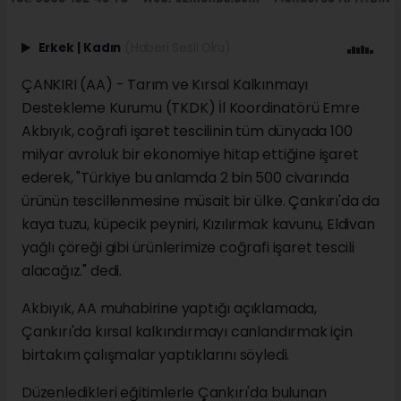
Erkek
|
Kadın
(Haberi Sesli Oku)
ÇANKIRI (AA) - Tarım ve Kırsal Kalkınmayı
Destekleme Kurumu (TKDK) İl Koordinatörü Emre
Akbıyık, coğrafi işaret tescilinin tüm dünyada 100
milyar avroluk bir ekonomiye hitap ettiğine işaret
ederek, "Türkiye bu anlamda 2 bin 500 civarında
ürünün tescillenmesine müsait bir ülke. Çankırı'da da
kaya tuzu, küpecik peyniri, Kızılırmak kavunu, Eldivan
yağlı çöreği gibi ürünlerimize coğrafi işaret tescili
alacağız." dedi.
Akbıyık, AA muhabirine yaptığı açıklamada,
Çankırı'da kırsal kalkındırmayı canlandırmak için
birtakım çalışmalar yaptıklarını söyledi.
Düzenledikleri eğitimlerle Çankırı'da bulunan