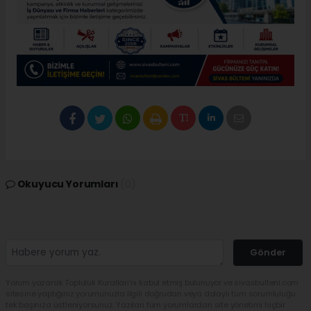
Okuyucu Yorumları
(0)
Gönder
Yorum yazarak Topluluk Kuralları’nı kabul etmiş bulunuyor ve sivasbulteni.com
sitesine yaptığınız yorumunuzla ilgili doğrudan veya dolaylı tüm sorumluluğu
tek başınıza üstleniyorsunuz. Yazılan tüm yorumlardan site yönetimi hiçbir