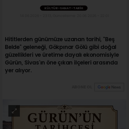
KÜLTÜR-SANAT-TARIH
14.06.2026 - 23:13, Güncelleme: 20.06.2026 - 22:01
Hititlerden günümüze uzanan tarihi, "Beş
Belde" geleneği, Gökpınar Gölü gibi doğal
güzellikleri ve üretime dayalı ekonomisiyle
Gürün, Sivas'ın öne çıkan ilçeleri arasında
yer alıyor.
ABONE OL