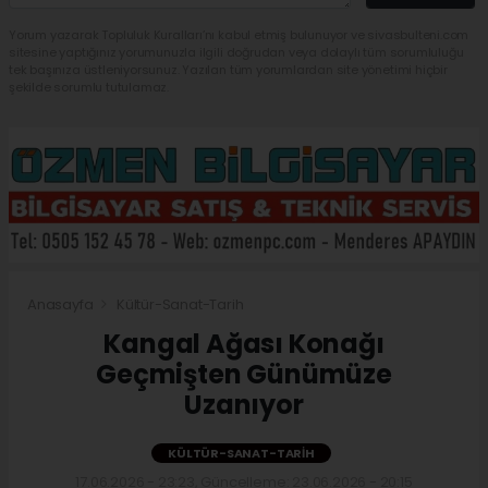
Yorum yazarak Topluluk Kuralları’nı kabul etmiş bulunuyor ve sivasbulteni.com
sitesine yaptığınız yorumunuzla ilgili doğrudan veya dolaylı tüm sorumluluğu
tek başınıza üstleniyorsunuz. Yazılan tüm yorumlardan site yönetimi hiçbir
şekilde sorumlu tutulamaz.
Anasayfa
Kültür-Sanat-Tarih
Kangal Ağası Konağı
Geçmişten Günümüze
Uzanıyor
KÜLTÜR-SANAT-TARIH
17.06.2026 - 23:23, Güncelleme: 23.06.2026 - 20:15