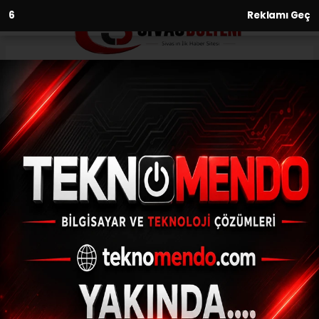
5
Reklamı Geç
Anasayfa
Ekonomi
Canik’te kadınlara ücretsiz
mesleki eğitim desteği
EKONOMI
(İHA) - İhlas Haber Ajansı | 30.09.2024 - 16:04, Güncelleme:
30.09.2024 - 15:36
Canik’te kadınlara ücretsiz mesleki eğitim
desteği
ABONE OL