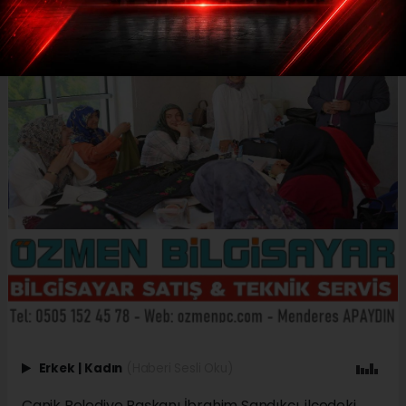
Erkek
|
Kadın
(Haberi Sesli Oku)
Canik Belediye Başkanı İbrahim Sandıkçı, ilçedeki