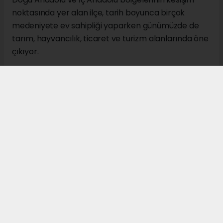
noktasında yer alan ilçe, tarih boyunca birçok
medeniyete ev sahipliği yaparken günümüzde de
tarım, hayvancılık, ticaret ve turizm alanlarında öne
çıkıyor.
İl merkezine 137 kilometre uzaklıkta bulunan Gürün,
Tohma Havzası'nın en önemli noktalarından biri
olarak kabul ediliyor. Malatya, Kahramanmaraş ve
Kayseri illerine komşu konumdaki ilçe, üç bölgeyi
birbirine bağlayan stratejik konumu nedeniyle
geçmişten günümüze önemli bir geçiş merkezi olma
özelliğini koruyor.
Tarihi geçmişi Hititler dönemine kadar uzanan
Gürün, Kapadokya belgelerinde Tegarama, Hitit
kaynaklarında Tagarama, Asur kaynaklarında
Tilgarimmu, Tevrat'ta Togarma ve Bizans
döneminde Gauraina isimleriyle anılıyor. 1408 yılında