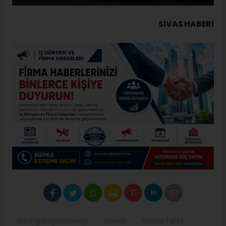
SIVAS HABERİ
#KangalAğasıKonağı
#Sivas
#SivasTarihi