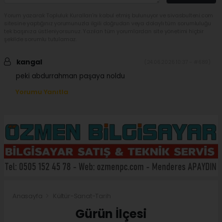
Yorum yazarak Topluluk Kuralları’nı kabul etmiş bulunuyor ve sivasbulteni.com
sitesine yaptığınız yorumunuzla ilgili doğrudan veya dolaylı tüm sorumluluğu
tek başınıza üstleniyorsunuz. Yazılan tüm yorumlardan site yönetimi hiçbir
şekilde sorumlu tutulamaz.
kangal
(24.06.2026 10:37 - #689)
peki abdurrahman paşaya noldu
Yorumu Yanıtla
Anasayfa
Kültür-Sanat-Tarih
Gürün İlçesi