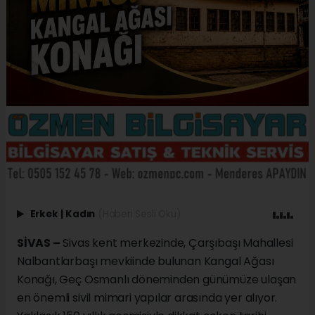
Erkek
|
Kadın
(Haberi Sesli Oku)
SİVAS –
Sivas kent merkezinde, Çarşıbaşı Mahallesi
Nalbantlarbaşı mevkiinde bulunan Kangal Ağası
Konağı, Geç Osmanlı döneminden günümüze ulaşan
en önemli sivil mimari yapılar arasında yer alıyor.