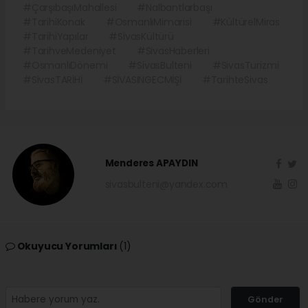
#ÇarşıbaşıMahallesi
#Nalbantlarbaşı
#TarihiKonak
#OsmanlıMimarisi
#KültürelMiras
#TarihiYapılar
#SivasKültürü
#TarihveMedeniyet
#SivasHaberleri
#OsmanlıDönemi
#SivasBulteni
#SivasTurizmi
#SivasTARİHİ
#SİVASINGECMİŞİ
#TarihteSivas
Menderes APAYDIN
sivasbulteni@yandex.com
Okuyucu Yorumları
(1)
Gönder