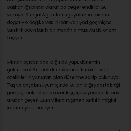
Şehrin tarihi ticaret merkezlerinden birinde
konumlanan Kangal Ağası Konağı, yalnızca bir konut
olarak kullanılmadı; farklı dönemlerde çeşitli
kamusal görevler üstlenerek Sivas’ın sosyal,
ekonomik ve siyasi yaşamının önemli duraklarından
biri hâline geldi. Kentin değişen yapısına tanıklık
eden bina, uzun yıllar boyunca şehrin hafızasında
önemli bir yer edindi.