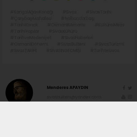
olarak kabul ediliyor. Uzmanlar, bu tür tarihî
yapıların korunmasının yalnızca mimari mirasın
yaşatılmasına değil, aynı zamanda kent kimliğinin
güçlendirilmesine ve kültür turizminin gelişmesine de
katkı sağladığını vurguluyor.