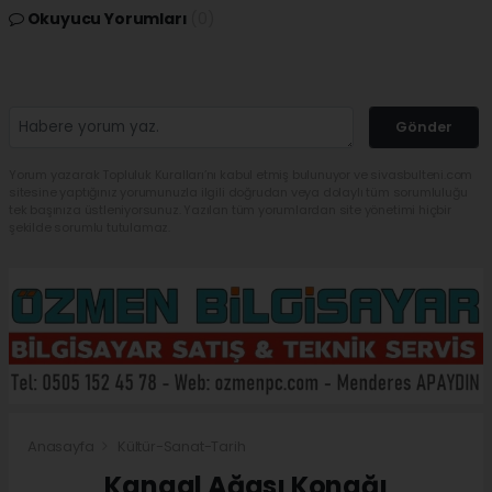
Okuyucu Yorumları
(0)
Gönder
Yorum yazarak Topluluk Kuralları’nı kabul etmiş bulunuyor ve sivasbulteni.com
sitesine yaptığınız yorumunuzla ilgili doğrudan veya dolaylı tüm sorumluluğu
tek başınıza üstleniyorsunuz. Yazılan tüm yorumlardan site yönetimi hiçbir
şekilde sorumlu tutulamaz.
Anasayfa
Kültür-Sanat-Tarih
Kangal Ağası Konağı