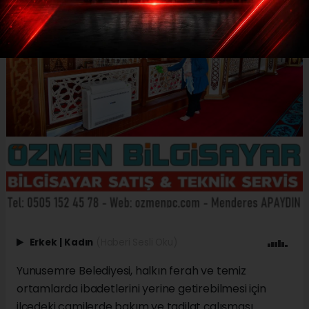
Erkek
|
Kadın
(Haberi Sesli Oku)
Yunusemre Belediyesi, halkın ferah ve temiz
ortamlarda ibadetlerini yerine getirebilmesi için
ilçedeki camilerde bakım ve tadilat çalışması