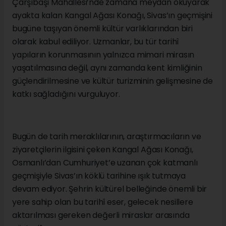
Arşiv kayıtlarına göre konak, Osmanlı döneminin son
yıllarında bir süre Osmanlı Bankası binası olarak
hizmet verdi. Cumhuriyet döneminde ise farklı
amaçlarla kullanılan yapı, Demokrat Parti İl
Başkanlığı binası olarak da değerlendirildi. Bu
yönüyle Kangal Ağası Konağı, yalnızca mimari
değeriyle değil, Sivas’ın idari ve siyasi geçmişine
tanıklık eden tarihi bir mekân olmasıyla da önem
taşıyor.