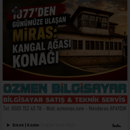
Erkek
|
Kadın
(Haberi Sesli Oku)