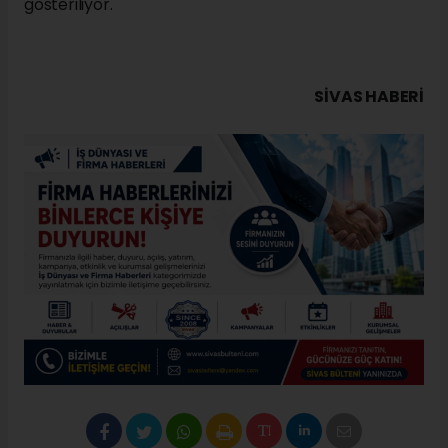
Mimari açıdan bakıldığında yapı, dönemin
geleneksel Anadolu konaklarının karakteristik
özelliklerini yansıtan plan düzenine sahip bulunuyor.
Taş ve ahşabın uyum içinde kullanıldığı yapı tekniği,
geniş iç mekânları ve özenli işçiliği sayesinde konak,
aradan geçen uzun yıllara rağmen tarihî kimliğini
korumayı sürdürüyor.
Çarşıbaşı Mahallesi’nde zamana meydan okuyarak
ayakta kalan Kangal Ağası Konağı, Sivas’ın geçmişini
bugüne taşıyan önemli kültür varlıklarından biri