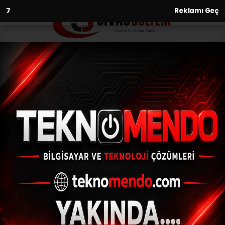
6
Reklamı Geç
Anasayfa
Siyaset
Camilere bakım ve tadilat
SIYASET
(İHA) - İhlas Haber Ajansı | 30.09.2024 - 13:05, Güncelleme:
30.09.2024 - 12:42
Camilere bakım ve tadilat
ABONE OL