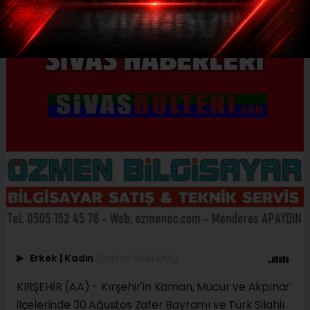
Erkek
|
Kadın
(Haberi Sesli Oku)
KIRŞEHİR (AA) - Kırşehir'in Kaman, Mucur ve Akpınar
ilçelerinde 30 Ağustos Zafer Bayramı ve Türk Silahlı