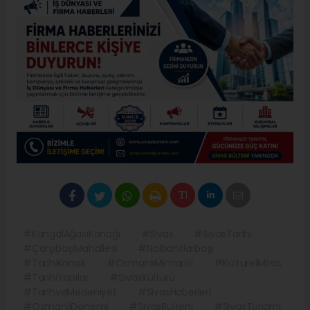
#KangalAğasıKonağı
#Sivas
#SivasTarihi
#ÇarşıbaşıMahallesi
#Nalbantlarbaşı
#TarihiKonak
#OsmanlıMimarisi
#KültürelMiras
#TarihiYapılar
#SivasKültürü
#TarihveMedeniyet
#SivasHaberleri
#OsmanlıDönemi
#SivasBulteni
#SivasTurizmi