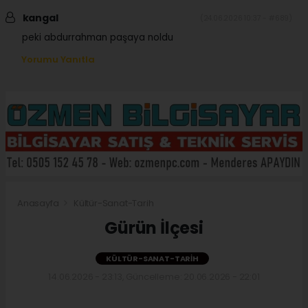
kangal
(24.06.2026 10:37 - #689)
peki abdurrahman paşaya noldu
Yorumu Yanıtla
Anasayfa
Kültür-Sanat-Tarih
Gürün İlçesi
KÜLTÜR-SANAT-TARIH
14.06.2026 - 23:13, Güncelleme: 20.06.2026 - 22:01