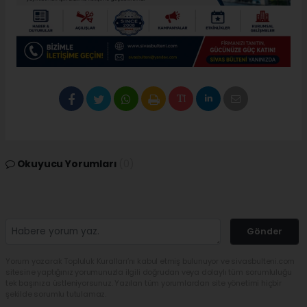
Okuyucu Yorumları
(0)
Gönder
Yorum yazarak Topluluk Kuralları’nı kabul etmiş bulunuyor ve sivasbulteni.com
sitesine yaptığınız yorumunuzla ilgili doğrudan veya dolaylı tüm sorumluluğu
tek başınıza üstleniyorsunuz. Yazılan tüm yorumlardan site yönetimi hiçbir
şekilde sorumlu tutulamaz.