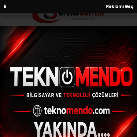
5
Reklamı Geç
Anasayfa
Büyük Zaferin 95. Yıl Dönümü
30.08.2017 - 16:03, Güncelleme: 30.08.2017 - 16:03
KIRŞEHİR (AA) - Kırşehir'in Kaman, Mucur ve
Akpınar ilçelerinde 30 Ağustos Zafer
Bayramı ve Türk Silahlı Kuvvetleri Günü
dolayısıyla törenler düzenlendi.Akpınar...
ABONE OL