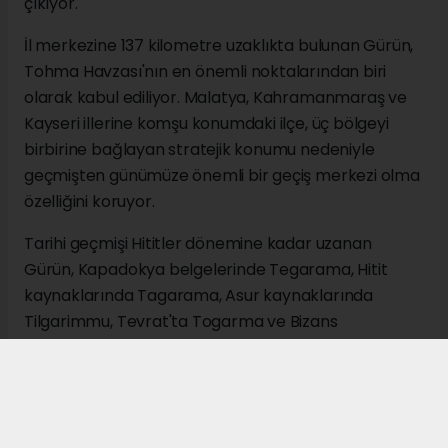
çıkıyor.
İl merkezine 137 kilometre uzaklıkta bulunan Gürün,
Tohma Havzası'nın en önemli noktalarından biri
olarak kabul ediliyor. Malatya, Kahramanmaraş ve
Kayseri illerine komşu konumdaki ilçe, üç bölgeyi
birbirine bağlayan stratejik konumu nedeniyle
geçmişten günümüze önemli bir geçiş merkezi olma
özelliğini koruyor.
Tarihi geçmişi Hititler dönemine kadar uzanan
Gürün, Kapadokya belgelerinde Tegarama, Hitit
kaynaklarında Tagarama, Asur kaynaklarında
Tilgarimmu, Tevrat'ta Togarma ve Bizans
döneminde Gauraina isimleriyle anılıyor. 1408 yılında
Osmanlı hakimiyetine giren ilçe, 1869 yılında kaza
statüsüne kavuşarak idari yapısını güçlendirdi.
Rakımı 1250 metre olan Gürün, dağlık ve engebeli