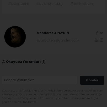
#SivasTARİHİ
#SİVASINGECMİŞİ
#TarihteSivas
Menderes APAYDIN
sivasbulteni@yandex.com
Okuyucu Yorumları
(1)
Gönder
Yorum yazarak Topluluk Kuralları’nı kabul etmiş bulunuyor ve sivasbulteni.com
sitesine yaptığınız yorumunuzla ilgili doğrudan veya dolaylı tüm sorumluluğu
tek başınıza üstleniyorsunuz. Yazılan tüm yorumlardan site yönetimi hiçbir
şekilde sorumlu tutulamaz.