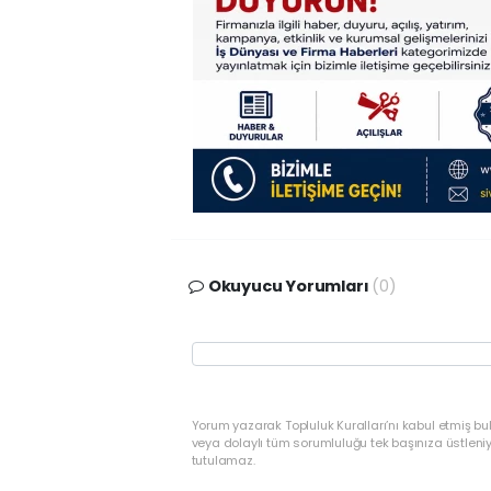
Okuyucu Yorumları
(0)
Yorum yazarak Topluluk Kuralları’nı kabul etmiş bu
veya dolaylı tüm sorumluluğu tek başınıza üstleni
tutulamaz.