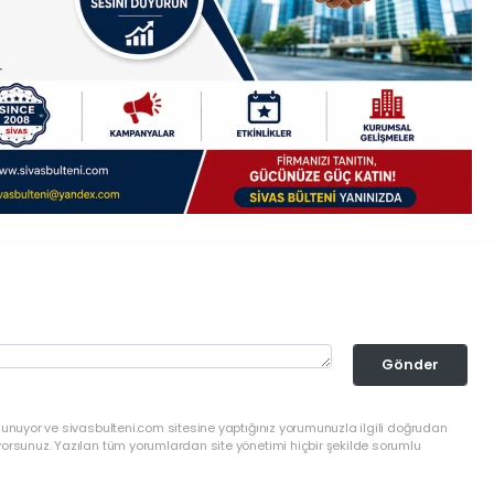
Gönder
lunuyor ve sivasbulteni.com sitesine yaptığınız yorumunuzla ilgili doğrudan
yorsunuz. Yazılan tüm yorumlardan site yönetimi hiçbir şekilde sorumlu