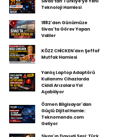
Sivas’tan Türkiye’ye Yeni
Teknoloji Hamlesi
1882'den Günümüze
Sivas'ta Görev Yapan
Valiler
KÖZZ CHİCKEN'den Şeffaf
Mutfak Hamlesi
Yanlış Laptop Adaptörü
Kullanımı Cihazlarda
Ciddi Arızalara Yol
Açabiliyor
Özmen Bilgisayar'dan
Güçlü Dijital Hamle:
Teknomendo.com
Geliyor
Sivas'ın Davudi Sesi: Türk