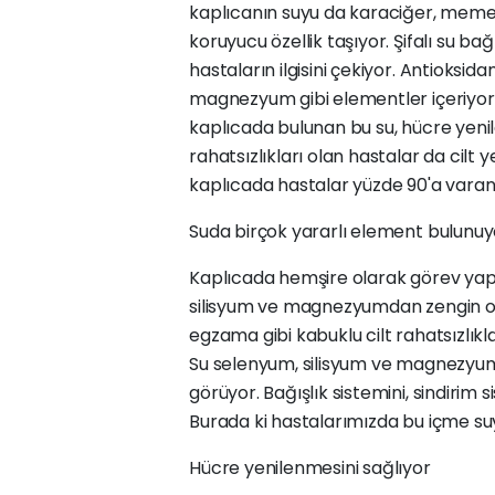
kaplıcanın suyu da karaciğer, meme, 
koruyucu özellik taşıyor. Şifalı su bağ
hastaların ilgisini çekiyor. Antioksi
magnezyum gibi elementler içeriyor. 
kaplıcada bulunan bu su, hücre yenile
rahatsızlıkları olan hastalar da cilt 
kaplıcada hastalar yüzde 90'a varan 
Suda birçok yararlı element bulunuy
Kaplıcada hemşire olarak görev yap
silisyum ve magnezyumdan zengin ol
egzama gibi kabuklu cilt rahatsızlıkla
Su selenyum, silisyum ve magnezyumd
görüyor. Bağışlık sistemini, sindirim 
Burada ki hastalarımızda bu içme suyu
Hücre yenilenmesini sağlıyor