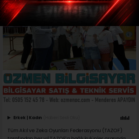
Erkek
|
Kadın
(Haberi Sesli Oku)
Tüm Akıl ve Zeka Oyunları Federasyonu (TAZOF)
tarafından her yıl TAZOF’a bağlı kulüpler arasında