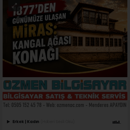
Erkek
|
Kadın
(Haberi Sesli Oku)