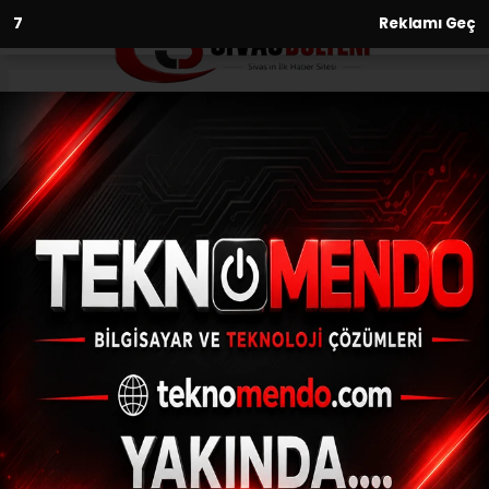
6
Reklamı Geç
Anasayfa
Gündem
Bozüyük Zeka Kulübü Türkiye
1’inci oldu
GÜNDEM
(İHA) - İhlas Haber Ajansı | 29.06.2024 - 16:03, Güncelleme:
29.06.2024 - 15:50
Bozüyük Zeka Kulübü Türkiye 1’inci oldu
ABONE OL