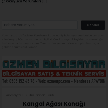
Okuyucu Yorumları
(0)
Gönder
Yorum yazarak Topluluk Kuralları’nı kabul etmiş bulunuyor ve sivasbulteni.com
sitesine yaptığınız yorumunuzla ilgili doğrudan veya dolaylı tüm sorumluluğu
tek başınıza üstleniyorsunuz. Yazılan tüm yorumlardan site yönetimi hiçbir
şekilde sorumlu tutulamaz.
Anasayfa
Kültür-Sanat-Tarih
Kangal Ağası Konağı