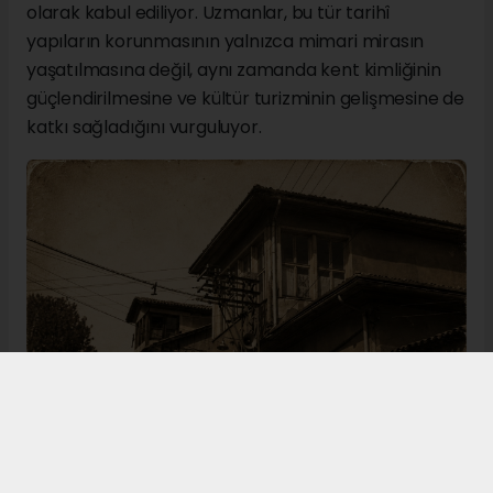
olarak kabul ediliyor. Uzmanlar, bu tür tarihî
yapıların korunmasının yalnızca mimari mirasın
yaşatılmasına değil, aynı zamanda kent kimliğinin
güçlendirilmesine ve kültür turizminin gelişmesine de
katkı sağladığını vurguluyor.