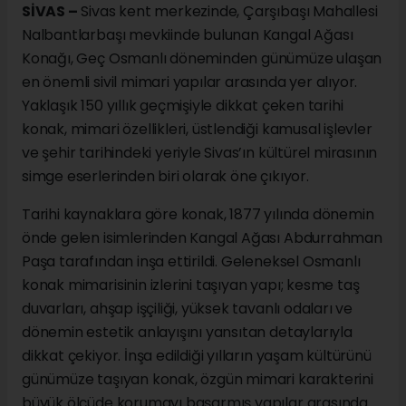
SİVAS –
Sivas kent merkezinde, Çarşıbaşı Mahallesi
Nalbantlarbaşı mevkiinde bulunan Kangal Ağası
Konağı, Geç Osmanlı döneminden günümüze ulaşan
en önemli sivil mimari yapılar arasında yer alıyor.
Yaklaşık 150 yıllık geçmişiyle dikkat çeken tarihi
konak, mimari özellikleri, üstlendiği kamusal işlevler
ve şehir tarihindeki yeriyle Sivas’ın kültürel mirasının
simge eserlerinden biri olarak öne çıkıyor.
Tarihi kaynaklara göre konak, 1877 yılında dönemin
önde gelen isimlerinden Kangal Ağası Abdurrahman
Paşa tarafından inşa ettirildi. Geleneksel Osmanlı
konak mimarisinin izlerini taşıyan yapı; kesme taş
duvarları, ahşap işçiliği, yüksek tavanlı odaları ve
dönemin estetik anlayışını yansıtan detaylarıyla
dikkat çekiyor. İnşa edildiği yılların yaşam kültürünü
günümüze taşıyan konak, özgün mimari karakterini
büyük ölçüde korumayı başarmış yapılar arasında