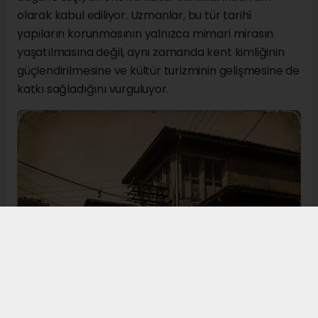
olarak kabul ediliyor. Uzmanlar, bu tür tarihî
yapıların korunmasının yalnızca mimari mirasın
yaşatılmasına değil, aynı zamanda kent kimliğinin
güçlendirilmesine ve kültür turizminin gelişmesine de
katkı sağladığını vurguluyor.