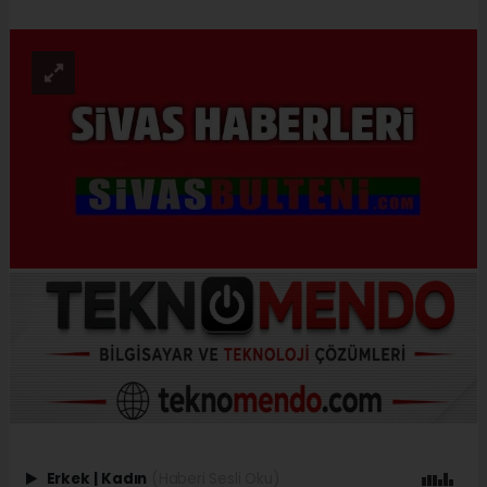
Erkek
|
Kadın
(Haberi Sesli Oku)