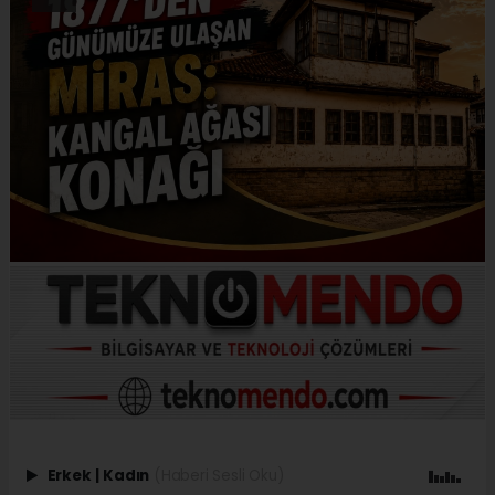
Erkek
|
Kadın
(Haberi Sesli Oku)