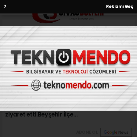
6
Reklamı Geç
Anasayfa
Beyşehir'de, Şehit Yakınları Ve
Gazilere Bayram Ziyareti
31.08.2017 - 16:43, Güncelleme: 31.08.2017 - 16:43
KONYA (AA) - Konya'nın Beyşehir ilçesinde,
Emniyet mensupları Kurban Bayramı
dolayısıyla, şehit polis yakınları ve gazileri
ziyaret etti.Beyşehir İlçe...
ABONE OL