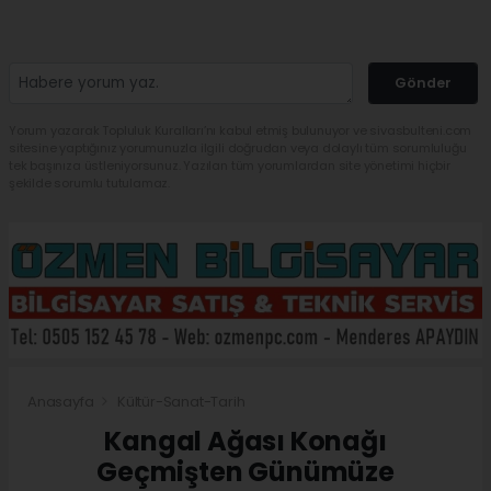
Gönder
Yorum yazarak Topluluk Kuralları’nı kabul etmiş bulunuyor ve sivasbulteni.com
sitesine yaptığınız yorumunuzla ilgili doğrudan veya dolaylı tüm sorumluluğu
tek başınıza üstleniyorsunuz. Yazılan tüm yorumlardan site yönetimi hiçbir
şekilde sorumlu tutulamaz.
Anasayfa
Kültür-Sanat-Tarih
Kangal Ağası Konağı
Geçmişten Günümüze