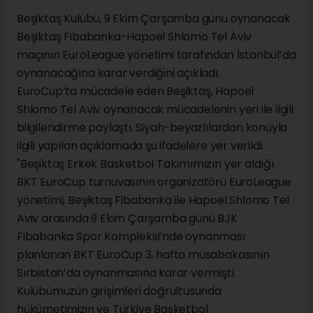
Beşiktaş Kulübü, 9 Ekim Çarşamba günü oynanacak
Beşiktaş Fibabanka-Hapoel Shlomo Tel Aviv
maçının EuroLeague yönetimi tarafından İstanbul’da
oynanacağına karar verdiğini açıkladı.
EuroCup’ta mücadele eden Beşiktaş, Hapoel
Shlomo Tel Aviv oynanacak mücadelenin yeri ile ilgili
bilgilendirme paylaştı. Siyah-beyazlılardan konuyla
ilgili yapılan açıklamada şu ifadelere yer verildi:
"Beşiktaş Erkek Basketbol Takımımızın yer aldığı
BKT EuroCup turnuvasının organizatörü EuroLeague
yönetimi, Beşiktaş Fibabanka ile Hapoel Shlomo Tel
Aviv arasında 9 Ekim Çarşamba günü BJK
Fibabanka Spor Kompleksi’nde oynanması
planlanan BKT EuroCup 3. hafta müsabakasının
Sırbistan’da oynanmasına karar vermişti.
Kulübümüzün girişimleri doğrultusunda
hükümetimizin ve Türkiye Basketbol