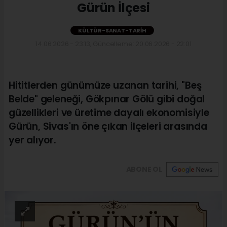
Gürün İlçesi
KÜLTÜR-SANAT-TARIH
14.06.2026 - 23:13, Güncelleme: 20.06.2026 - 22:01
Hititlerden günümüze uzanan tarihi, "Beş
Belde" geleneği, Gökpınar Gölü gibi doğal
güzellikleri ve üretime dayalı ekonomisiyle
Gürün, Sivas'ın öne çıkan ilçeleri arasında
yer alıyor.
ABONE OL