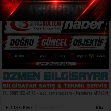
Erkek
|
Kadın
(Haberi Sesli Oku)