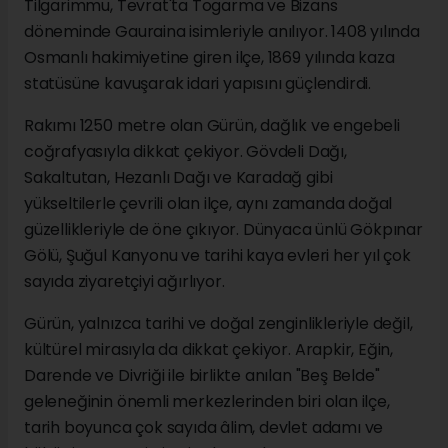
Tilgarimmu, Tevrat'ta Togarma ve Bizans
döneminde Gauraina isimleriyle anılıyor. 1408 yılında
Osmanlı hakimiyetine giren ilçe, 1869 yılında kaza
statüsüne kavuşarak idari yapısını güçlendirdi.
Rakımı 1250 metre olan Gürün, dağlık ve engebeli
coğrafyasıyla dikkat çekiyor. Gövdeli Dağı,
Sakaltutan, Hezanlı Dağı ve Karadağ gibi
yükseltilerle çevrili olan ilçe, aynı zamanda doğal
güzellikleriyle de öne çıkıyor. Dünyaca ünlü Gökpınar
Gölü, Şuğul Kanyonu ve tarihi kaya evleri her yıl çok
sayıda ziyaretçiyi ağırlıyor.
Gürün, yalnızca tarihi ve doğal zenginlikleriyle değil,
kültürel mirasıyla da dikkat çekiyor. Arapkir, Eğin,
Darende ve Divriği ile birlikte anılan "Beş Belde"
geleneğinin önemli merkezlerinden biri olan ilçe,
tarih boyunca çok sayıda âlim, devlet adamı ve