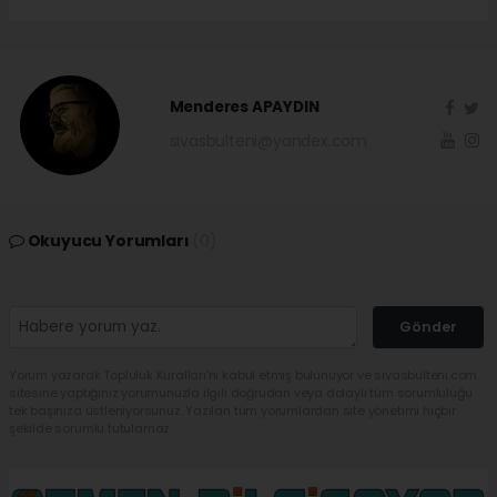
Menderes APAYDIN
sivasbulteni@yandex.com
Okuyucu Yorumları
(0)
Gönder
Yorum yazarak Topluluk Kuralları’nı kabul etmiş bulunuyor ve sivasbulteni.com
sitesine yaptığınız yorumunuzla ilgili doğrudan veya dolaylı tüm sorumluluğu
tek başınıza üstleniyorsunuz. Yazılan tüm yorumlardan site yönetimi hiçbir
şekilde sorumlu tutulamaz.