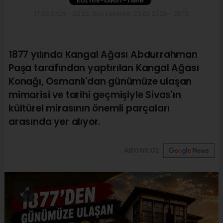
KÜLTÜR-SANAT-TARIH
17.06.2026 - 23:23, Güncelleme: 23.06.2026 - 20:15
1877 yılında Kangal Ağası Abdurrahman
Paşa tarafından yaptırılan Kangal Ağası
Konağı, Osmanlı'dan günümüze ulaşan
mimarisi ve tarihi geçmişiyle Sivas'ın
kültürel mirasının önemli parçaları
arasında yer alıyor.
ABONE OL