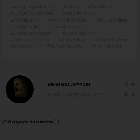
#KangalAğasıKonağı
#Sivas
#SivasTarihi
#ÇarşıbaşıMahallesi
#Nalbantlarbaşı
#TarihiKonak
#OsmanlıMimarisi
#KültürelMiras
#TarihiYapılar
#SivasKültürü
#TarihveMedeniyet
#SivasHaberleri
#OsmanlıDönemi
#SivasBulteni
#SivasTurizmi
#SivasTARİHİ
#SİVASINGECMİŞİ
#TarihteSivas
Menderes APAYDIN
sivasbulteni@yandex.com
Okuyucu Yorumları
(1)