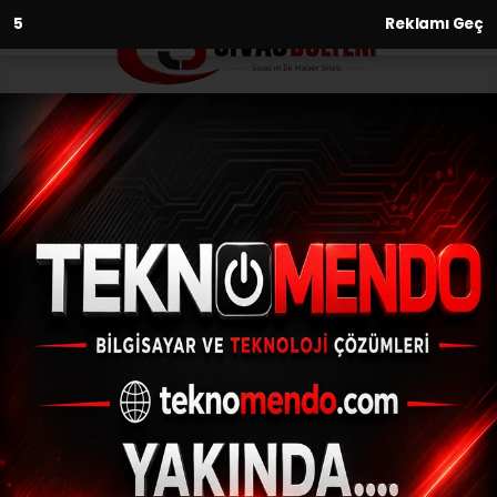
2
Reklamı Geç
Anasayfa
Spor
Beşiktaş - Hapoel Tel Aviv
maçı yeniden İstanbul’a alındı
SPOR
(İHA) - İhlas Haber Ajansı | 30.09.2024 - 19:00, Güncelleme:
30.09.2024 - 18:51
Beşiktaş - Hapoel Tel Aviv maçı yeniden
İstanbul’a alındı
ABONE OL