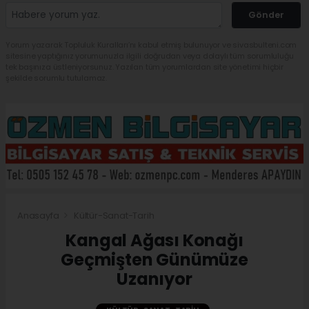
Gönder
Yorum yazarak Topluluk Kuralları’nı kabul etmiş bulunuyor ve sivasbulteni.com
sitesine yaptığınız yorumunuzla ilgili doğrudan veya dolaylı tüm sorumluluğu
tek başınıza üstleniyorsunuz. Yazılan tüm yorumlardan site yönetimi hiçbir
şekilde sorumlu tutulamaz.
Anasayfa
Kültür-Sanat-Tarih
Kangal Ağası Konağı
Geçmişten Günümüze
Uzanıyor