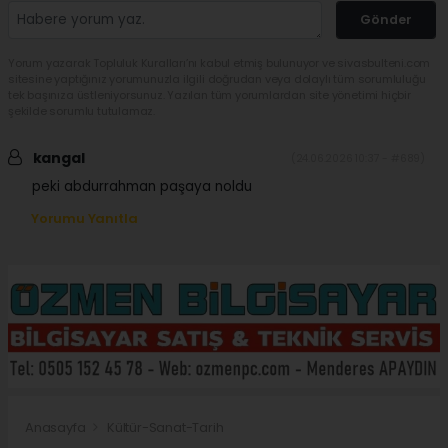
Gönder
Yorum yazarak Topluluk Kuralları’nı kabul etmiş bulunuyor ve sivasbulteni.com
sitesine yaptığınız yorumunuzla ilgili doğrudan veya dolaylı tüm sorumluluğu
tek başınıza üstleniyorsunuz. Yazılan tüm yorumlardan site yönetimi hiçbir
şekilde sorumlu tutulamaz.
kangal
(24.06.2026 10:37 - #689)
peki abdurrahman paşaya noldu
Yorumu Yanıtla
Anasayfa
Kültür-Sanat-Tarih