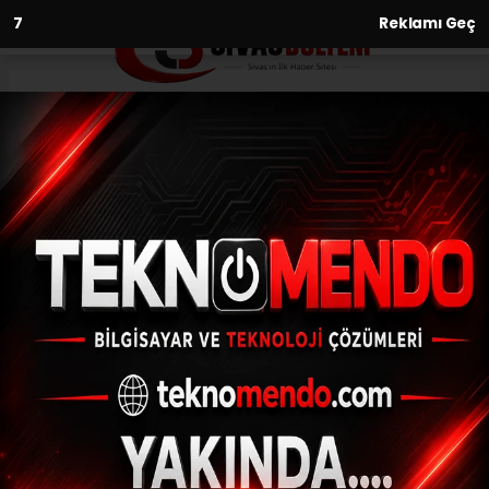
6
Reklamı Geç
Anasayfa
Bekçilerin dikkati olası bir
faciayı önledi
28.06.2021 - 03:53, Güncelleme: 28.06.2021 - 03:53
Sivas'ta bir internet kafede çıkan yangın
devriye gezen bekçilerin dikkati sayesinde
büyümeden söndürüldü.
ABONE OL