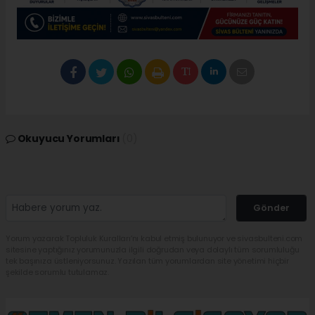
Okuyucu Yorumları
(0)
Gönder
Yorum yazarak Topluluk Kuralları’nı kabul etmiş bulunuyor ve sivasbulteni.com
sitesine yaptığınız yorumunuzla ilgili doğrudan veya dolaylı tüm sorumluluğu
tek başınıza üstleniyorsunuz. Yazılan tüm yorumlardan site yönetimi hiçbir
şekilde sorumlu tutulamaz.