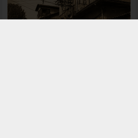
Bugün de tarih meraklılarının, araştırmacıların ve
ziyaretçilerin ilgisini çeken Kangal Ağası Konağı,
Osmanlı’dan Cumhuriyet’e uzanan çok katmanlı
geçmişiyle Sivas’ın köklü tarihine ışık tutmaya
devam ediyor. Şehrin kültürel belleğinde önemli bir
yere sahip olan bu tarihî eser, gelecek nesillere
aktarılması gereken değerli miraslar arasında