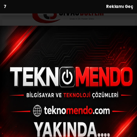
6
Reklamı Geç
Anasayfa
Gündem
Başkan Yılmaz, halk
buluşmalarına devam ediyor
GÜNDEM
(İHA) - İhlas Haber Ajansı | 30.09.2024 - 16:31, Güncelleme:
30.09.2024 - 16:17
Başkan Yılmaz, halk buluşmalarına devam
ediyor
ABONE OL