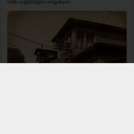
katkı sağladığını vurguluyor.
Bugün de tarih meraklılarının, araştırmacıların ve