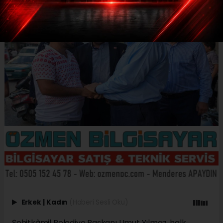
Erkek
|
Kadın
(Haberi Sesli Oku)
Şehitkâmil Belediye Başkanı Umut Yılmaz, halk