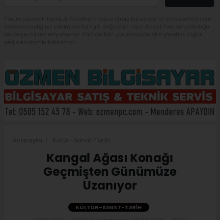
Yorum yazarak Topluluk Kuralları’nı kabul etmiş bulunuyor ve sivasbulteni.com
sitesine yaptığınız yorumunuzla ilgili doğrudan veya dolaylı tüm sorumluluğu
tek başınıza üstleniyorsunuz. Yazılan tüm yorumlardan site yönetimi hiçbir
şekilde sorumlu tutulamaz.
Anasayfa
Kültür-Sanat-Tarih
Kangal Ağası Konağı
Geçmişten Günümüze
Uzanıyor
KÜLTÜR-SANAT-TARIH