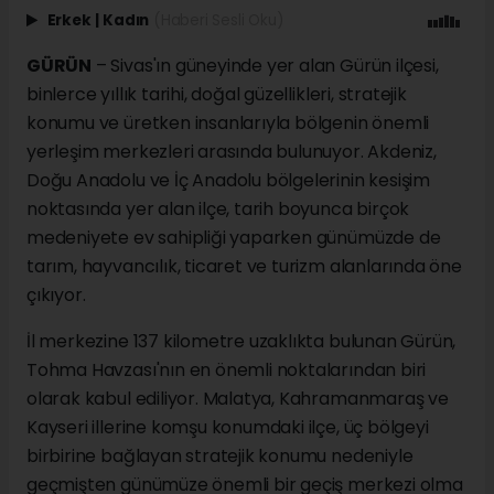
Erkek
|
Kadın
(Haberi Sesli Oku)
GÜRÜN
– Sivas'ın güneyinde yer alan Gürün ilçesi,
binlerce yıllık tarihi, doğal güzellikleri, stratejik
konumu ve üretken insanlarıyla bölgenin önemli
yerleşim merkezleri arasında bulunuyor. Akdeniz,
Doğu Anadolu ve İç Anadolu bölgelerinin kesişim
noktasında yer alan ilçe, tarih boyunca birçok
medeniyete ev sahipliği yaparken günümüzde de
tarım, hayvancılık, ticaret ve turizm alanlarında öne
çıkıyor.
İl merkezine 137 kilometre uzaklıkta bulunan Gürün,
Tohma Havzası'nın en önemli noktalarından biri
olarak kabul ediliyor. Malatya, Kahramanmaraş ve
Kayseri illerine komşu konumdaki ilçe, üç bölgeyi
birbirine bağlayan stratejik konumu nedeniyle
geçmişten günümüze önemli bir geçiş merkezi olma