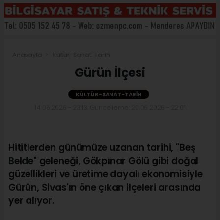
Anasayfa
Kültür-Sanat-Tarih
Gürün İlçesi
KÜLTÜR-SANAT-TARIH
14.06.2026 - 23:13, Güncelleme: 20.06.2026 - 22:01
Hititlerden günümüze uzanan tarihi, "Beş
Belde" geleneği, Gökpınar Gölü gibi doğal
güzellikleri ve üretime dayalı ekonomisiyle
Gürün, Sivas'ın öne çıkan ilçeleri arasında
yer alıyor.