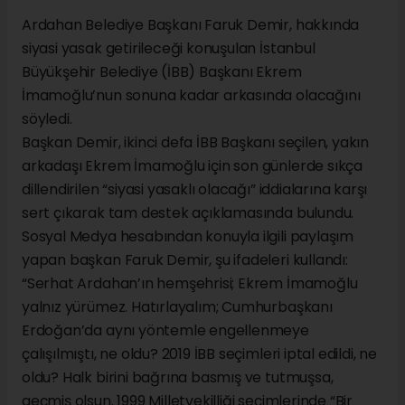
Ardahan Belediye Başkanı Faruk Demir, hakkında
siyasi yasak getirileceği konuşulan İstanbul
Büyükşehir Belediye (İBB) Başkanı Ekrem
İmamoğlu’nun sonuna kadar arkasında olacağını
söyledi.
Başkan Demir, ikinci defa İBB Başkanı seçilen, yakın
arkadaşı Ekrem İmamoğlu için son günlerde sıkça
dillendirilen “siyasi yasaklı olacağı” iddialarına karşı
sert çıkarak tam destek açıklamasında bulundu.
Sosyal Medya hesabından konuyla ilgili paylaşım
yapan başkan Faruk Demir, şu ifadeleri kullandı:
“Serhat Ardahan’ın hemşehrisi; Ekrem İmamoğlu
yalnız yürümez. Hatırlayalım; Cumhurbaşkanı
Erdoğan’da aynı yöntemle engellenmeye
çalışılmıştı, ne oldu? 2019 İBB seçimleri iptal edildi, ne
oldu? Halk birini bağrına basmış ve tutmuşsa,
geçmiş olsun. 1999 Milletvekilliği seçimlerinde “Bir