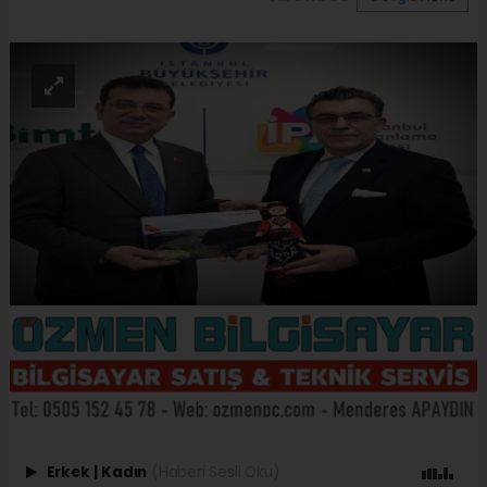
Erkek
|
Kadın
(Haberi Sesli Oku)