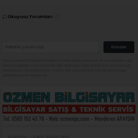
Okuyucu Yorumları
(0)
Gönder
Yorum yazarak Topluluk Kuralları’nı kabul etmiş bulunuyor ve sivasbulteni.com
sitesine yaptığınız yorumunuzla ilgili doğrudan veya dolaylı tüm sorumluluğu
tek başınıza üstleniyorsunuz. Yazılan tüm yorumlardan site yönetimi hiçbir
şekilde sorumlu tutulamaz.
Anasayfa
Kültür-Sanat-Tarih