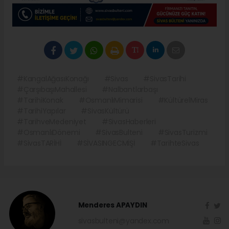
#KangalAğasıKonağı
#Sivas
#SivasTarihi
#ÇarşıbaşıMahallesi
#Nalbantlarbaşı
#TarihiKonak
#OsmanlıMimarisi
#KültürelMiras
#TarihiYapılar
#SivasKültürü
#TarihveMedeniyet
#SivasHaberleri
#OsmanlıDönemi
#SivasBulteni
#SivasTurizmi
#SivasTARİHİ
#SİVASINGECMİŞİ
#TarihteSivas
Menderes APAYDIN
sivasbulteni@yandex.com