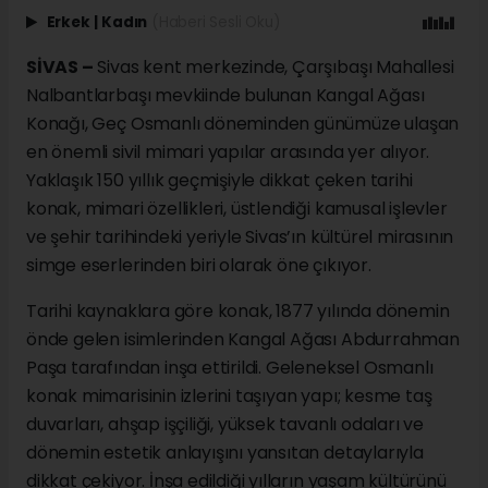
Erkek
|
Kadın
(Haberi Sesli Oku)
SİVAS –
Sivas kent merkezinde, Çarşıbaşı Mahallesi
Nalbantlarbaşı mevkiinde bulunan Kangal Ağası
Konağı, Geç Osmanlı döneminden günümüze ulaşan
en önemli sivil mimari yapılar arasında yer alıyor.
Yaklaşık 150 yıllık geçmişiyle dikkat çeken tarihi
konak, mimari özellikleri, üstlendiği kamusal işlevler
ve şehir tarihindeki yeriyle Sivas’ın kültürel mirasının
simge eserlerinden biri olarak öne çıkıyor.
Tarihi kaynaklara göre konak, 1877 yılında dönemin
önde gelen isimlerinden Kangal Ağası Abdurrahman
Paşa tarafından inşa ettirildi. Geleneksel Osmanlı
konak mimarisinin izlerini taşıyan yapı; kesme taş
duvarları, ahşap işçiliği, yüksek tavanlı odaları ve
dönemin estetik anlayışını yansıtan detaylarıyla
dikkat çekiyor. İnşa edildiği yılların yaşam kültürünü