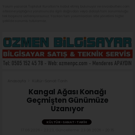
Yorum yazarak Topluluk Kuralları’nı kabul etmiş bulunuyor ve sivasbulteni.com
sitesine yaptığınız yorumunuzla ilgili doğrudan veya dolaylı tüm sorumluluğu
tek başınıza üstleniyorsunuz. Yazılan tüm yorumlardan site yönetimi hiçbir
şekilde sorumlu tutulamaz.
Anasayfa
Kültür-Sanat-Tarih
Kangal Ağası Konağı
Geçmişten Günümüze
Uzanıyor
KÜLTÜR-SANAT-TARIH
17.06.2026 - 23:23, Güncelleme: 23.06.2026 - 20:15