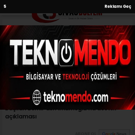
3
Reklamı Geç
Anasayfa
Siyaset
Başkan Demir’den
İmamoğlu’na destek
açıklaması
SIYASET
(İHA) - İhlas Haber Ajansı | 29.09.2024 - 15:31, Güncelleme:
29.09.2024 - 15:10
Başkan Demir’den İmamoğlu’na destek
açıklaması
ABONE OL