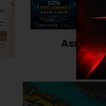
Assan A
EKONO