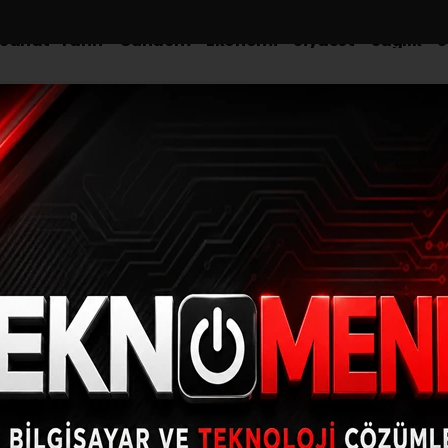
-Sanat-Tarih
Gündem
Ekonomi
Siyaset
Sağlık
S