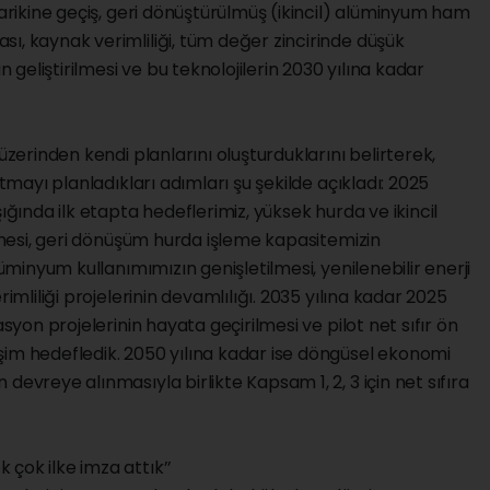
darikine geçiş, geri dönüştürülmüş (ikincil) alüminyum ham
ı, kaynak verimliliği, tüm değer zincirinde düşük
n geliştirilmesi ve bu teknolojilerin 2030 yılına kadar
üzerinden kendi planlarını oluşturduklarını belirterek,
atmayı planladıkları adımları şu şekilde açıkladı: 2025
ığında ilk etapta hedeflerimiz, yüksek hurda ve ikincil
ilmesi, geri dönüşüm hurda işleme kapasitemizin
lüminyum kullanımımızın genişletilmesi, yenilenebilir enerji
rimliliği projelerinin devamlılığı. 2035 yılına kadar 2025
asyon projelerinin hayata geçirilmesi ve pilot net sıfır ön
şim hedefledik. 2050 yılına kadar ise döngüsel ekonomi
devreye alınmasıyla birlikte Kapsam 1, 2, 3 için net sıfıra
çok ilke imza attık’’