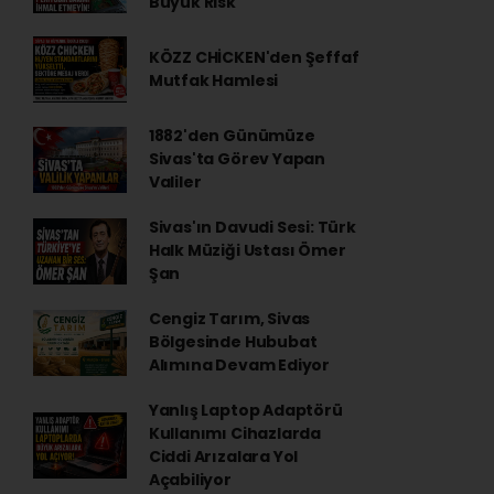
Büyük Risk
KÖZZ CHİCKEN'den Şeffaf
Mutfak Hamlesi
1882'den Günümüze
Sivas'ta Görev Yapan
Valiler
Sivas'ın Davudi Sesi: Türk
Halk Müziği Ustası Ömer
Şan
Cengiz Tarım, Sivas
Bölgesinde Hububat
Alımına Devam Ediyor
Yanlış Laptop Adaptörü
Kullanımı Cihazlarda
Ciddi Arızalara Yol
Açabiliyor