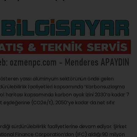
et gösteren yassı alüminyum sektörünün önde gelen
dürülebilirlik faaliyetleri kapsamında ‘Karbonsuzlaşma
t yol haritası kapsamında karbon ayak izini 2030’a kadar 7
t eşdeğerine (CO2e/t), 2050’ye kadar da net sıfır
iği sürdürülebilirlik faaliyetlerine devam ediyor. Şirket
national Finance Corporation’dan (IFC) aldığı 90 milyon