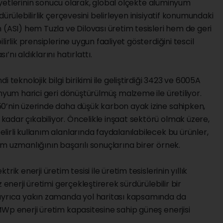
aliyetlerinin sonucu olarak, global ölçekte alüminyum
ürülebilirlik çerçevesini belirleyen inisiyatif konumundaki
 (ASI) hem Tuzla ve Dilovası üretim tesisleri hem de geri
irlik prensiplerine uygun faaliyet gösterdiğini tescil
nı aldıklarını hatırlattı.
 teknolojik bilgi birikimi ile geliştirdiği 3423 ve 6005A
inyum harici geri dönüştürülmüş malzeme ile üretiliyor.
0’nin üzerinde daha düşük karbon ayak izine sahipken,
adar çıkabiliyor. Öncelikle inşaat sektörü olmak üzere,
irli kullanım alanlarında faydalanılabilecek bu ürünler,
m uzmanlığının başarılı sonuçlarına birer örnek.
ik enerji üretim tesisi ile üretim tesislerinin yıllık
 enerji üretimi gerçekleştirerek sürdürülebilir bir
 ayrıca yakın zamanda yol haritası kapsamında da
Wp enerji üretim kapasitesine sahip güneş enerjisi