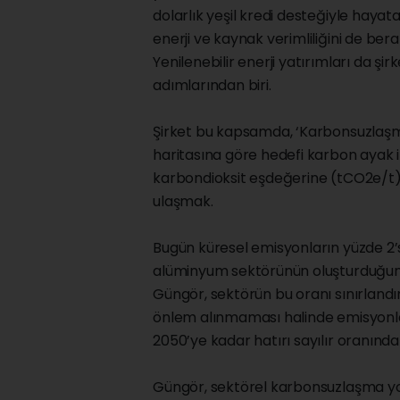
dolarlık yeşil kredi desteğiyle hayata
enerji ve kaynak verimliliğini de bera
Yenilenebilir enerji yatırımları da 
adımlarından biri.
Şirket bu kapsamda, ‘Karbonsuzlaşma 
haritasına göre hedefi karbon ayak i
karbondioksit eşdeğerine (tCO2e/t) 
ulaşmak.
Bugün küresel emisyonların yüzde 2’si
alüminyum sektörünün oluşturduğu
Güngör, sektörün bu oranı sınırlandır
önlem alınmaması halinde emisyonlar
2050’ye kadar hatırı sayılır oranınd
Güngör, sektörel karbonsuzlaşma yol 