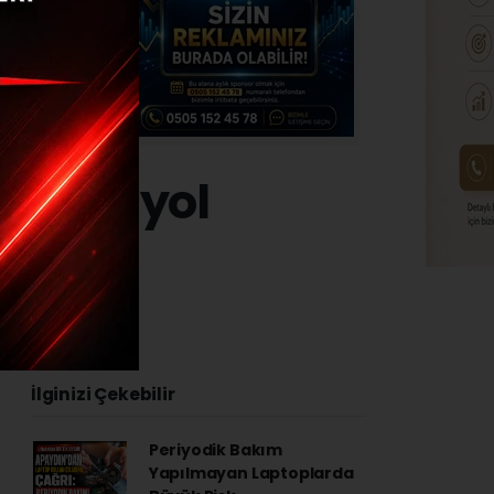
aşma yol
24 - 10:36
İlginizi Çekebilir
Periyodik Bakım
Yapılmayan Laptoplarda