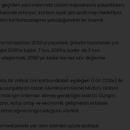
 geçirilen yatırımlarında üretim kapasitesini yükseltirken,
berinde artırıyor, karbon ayak izini azaltmayı hedefliyor.
şirketin karbonsuzlaşma yolculuğundaki en önemli
Yol Haritası 2050’yi yayınladı. Şirketin hazırlanan yol
zini 2030’a kadar 7 ton, 2035’e kadar da 3 ton
ulaştırmak, 2050’ye kadar ise net sıfır değerine
ni, bir milyar ton karbondioksit eşdeğeri (1 Gt CO2e) ile
nu vurgulayan Assan Alüminyum Genel Müdürü Göksal
mak için önlemler alması gerektiğini belirtti. Güngör,
ın, nüfus artışı ve ekonomik gelişmenin etkisiyle
a artacağının öngörüldüğünü söyledi.
haritasında yer alan adımları şöyle açıkladı: