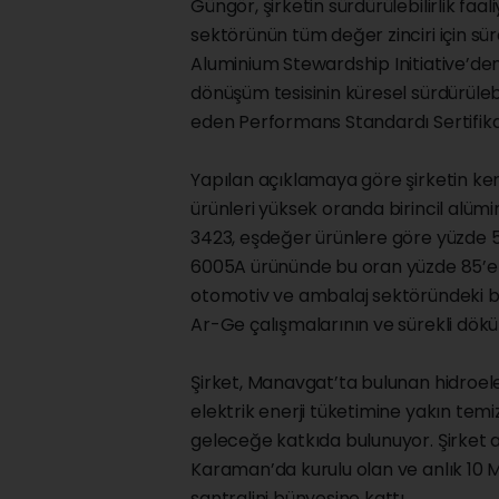
Güngör, şirketin sürdürülebilirlik fa
sektörünün tüm değer zinciri için sürd
Aluminium Stewardship Initiative’den
dönüşüm tesisinin küresel sürdürülebil
eden Performans Standardı Sertifikası’
Yapılan açıklamaya göre şirketin kendi
ürünleri yüksek oranda birincil alüm
3423, eşdeğer ürünlere göre yüzde 5
6005A ürününde bu oran yüzde 85’e k
otomotiv ve ambalaj sektöründeki bel
Ar-Ge çalışmalarının ve sürekli dökü
Şirket, Manavgat’ta bulunan hidroelektr
elektrik enerji tüketimine yakın temiz
geleceğe katkıda bulunuyor. Şirket
Karaman’da kurulu olan ve anlık 10 M
santralini bünyesine kattı.