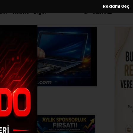
Reklamı Geç
MENÜ
por
Asayiş
Diğer