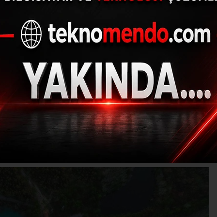
lüminyum karbonsuzl
haritasını yayınladı
(İHA) - İhlas Haber Ajansı | 30.09.2024 - 11:06, Güncelleme: 30.09.20
MI