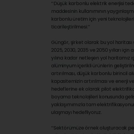
’’Düşük karbonlu elektrik enerjisi te
maddesinin kullanımının yaygınlaşmas
karbonlu üretim için yeni teknolojileri
ticarileştirilmesi.’’
Güngör, şirket olarak bu yol haritası 
2025, 2030, 2035 ve 2050 yılları için 
yılına kadar netleşen yol haritamız ış
alüminyum içerikli ürünlerin geliştir
artırılması, düşük karbonlu birincil a
kapasitemizin artırılması ve enerji ve
hedeflerine ek olarak pilot elektrifik
boyama teknolojileri konusunda geli
yaklaşımımızla tam elektrifikasyonun 
ulaşmayı hedefliyoruz.
’’Sektörümüze örnek oluşturacak pek 