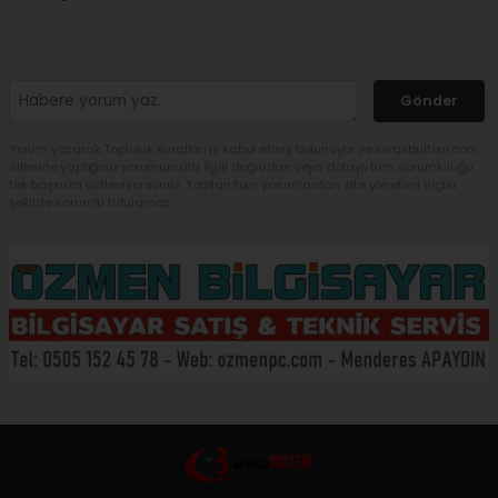
Gönder
Yorum yazarak Topluluk Kuralları’nı kabul etmiş bulunuyor ve sivasbulteni.com
sitesine yaptığınız yorumunuzla ilgili doğrudan veya dolaylı tüm sorumluluğu
tek başınıza üstleniyorsunuz. Yazılan tüm yorumlardan site yönetimi hiçbir
şekilde sorumlu tutulamaz.