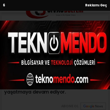
6
Reklamı Geç
Anasayfa
Asırlık mesleğiyle geçmişten
geleceğe ışık tutuyor
02.06.2021 - 12:48, Güncelleme: 02.06.2021 - 12:48
Sivas'ta unutulmaya yüz tutmuş Hüsn-i Hat
sanatını 30 yıldır sürdüren Halit Köksal,
büyük bir incelik isteyen bu sanatı
yaşatmaya devam ediyor.
ABONE OL