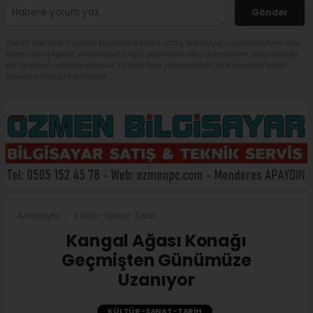
Gönder
Yorum yazarak Topluluk Kuralları’nı kabul etmiş bulunuyor ve sivasbulteni.com
sitesine yaptığınız yorumunuzla ilgili doğrudan veya dolaylı tüm sorumluluğu
tek başınıza üstleniyorsunuz. Yazılan tüm yorumlardan site yönetimi hiçbir
şekilde sorumlu tutulamaz.
Anasayfa
Kültür-Sanat-Tarih
Kangal Ağası Konağı
Geçmişten Günümüze
Uzanıyor
KÜLTÜR-SANAT-TARIH