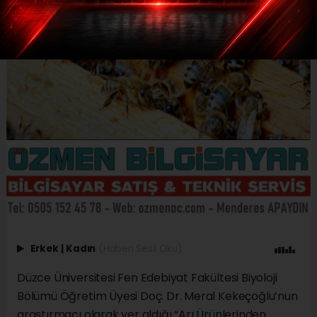
Erkek
|
Kadın
(Haberi Sesli Oku)
Düzce Üniversitesi Fen Edebiyat Fakültesi Biyoloji
Bölümü Öğretim Üyesi Doç. Dr. Meral Kekeçoğlu’nun
araştırmacı olarak yer aldığı “Arı Ürünlerinden