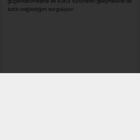
güçlendirilmesine ve kültür turizminin gelişmesine de
katkı sağladığını vurguluyor.