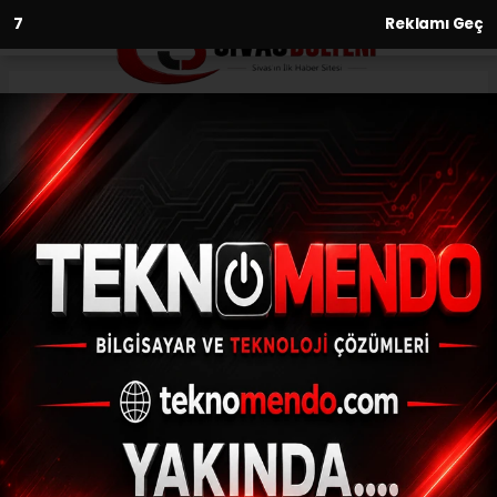
6
Reklamı Geç
Anasayfa
Bilim-Teknoloji
Arı ürünlerine destek
BILIM-TEKNOLOJI
(İHA) - İhlas Haber Ajansı | 30.09.2024 - 17:31, Güncelleme:
30.09.2024 - 17:21
Arı ürünlerine destek
ABONE OL