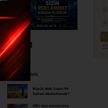
Başladı
İlginizi Çekebilir
Büyük Halk Ozanı Pir
Sultan Abdal Kimdir?
1882'den Günümüze