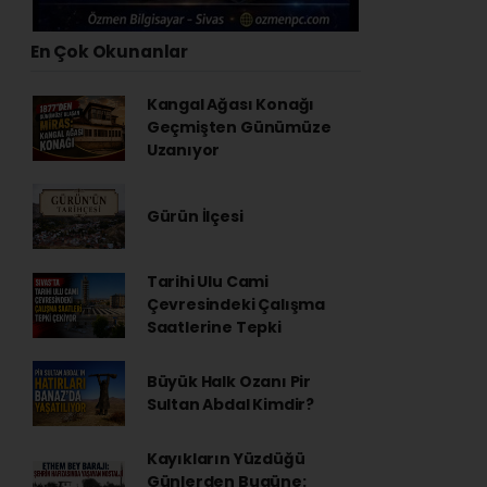
En Çok Okunanlar
Kangal Ağası Konağı
Geçmişten Günümüze
Uzanıyor
Gürün İlçesi
Tarihi Ulu Cami
Çevresindeki Çalışma
Saatlerine Tepki
Büyük Halk Ozanı Pir
Sultan Abdal Kimdir?
Kayıkların Yüzdüğü
Günlerden Bugüne: