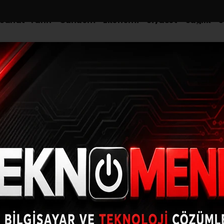
-Sanat-Tarih
Gündem
Ekonomi
Siyaset
Sağlık
S