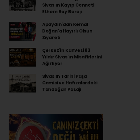
Sivas'ın Kayıp Cenneti
Ethem Bey Barajı
Apaydın'dan Kemal
Doğan'a Hayırlı Olsun
Ziyareti
Çerkez'in Kahvesi 83
Yıldır Sivas'ın Misafirlerini
Ağırlıyor
Sivas'ın Tarihi Paşa
Camisi ve Hafızalardaki
Tandoğan Pasajı