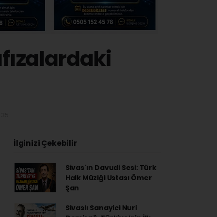
afızalardaki
:35
İlginizi Çekebilir
Sivas'ın Davudi Sesi: Türk
Halk Müziği Ustası Ömer
Şan
Sivaslı Sanayici Nuri