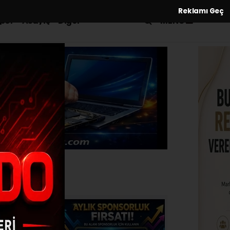
Reklamı Geç
MENÜ
por
Asayiş
Diğer