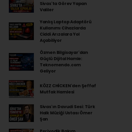
Sivas'ta Görev Yapan
Valiler
Yanlış Laptop Adaptörü
Kullanımı Cihazlarda
Ciddi Arızalara Yol
Açabiliyor
Özmen Bilgisayar'dan
Güçlü Dijital Hamle:
Teknomendo.com
Geliyor
KÖZZ CHİCKEN'den Şeffaf
Mutfak Hamlesi
Sivas'ın Davudi Sesi: Türk
Halk Müziği Ustası Ömer
Şan
Periyodik Bakım