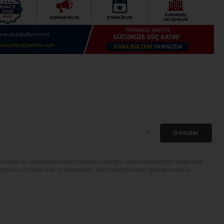
Gönder
lunuyor ve sivasbulteni.com sitesine yaptığınız yorumunuzla ilgili doğrudan
yorsunuz. Yazılan tüm yorumlardan site yönetimi hiçbir şekilde sorumlu