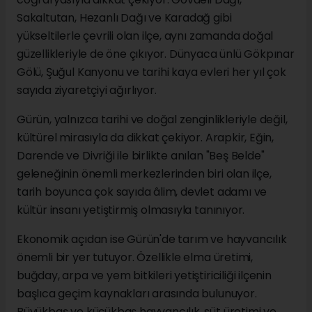
Sakaltutan, Hezanlı Dağı ve Karadağ gibi
yükseltilerle çevrili olan ilçe, aynı zamanda doğal
güzellikleriyle de öne çıkıyor. Dünyaca ünlü Gökpınar
Gölü, Şuğul Kanyonu ve tarihi kaya evleri her yıl çok
sayıda ziyaretçiyi ağırlıyor.
Gürün, yalnızca tarihi ve doğal zenginlikleriyle değil,
kültürel mirasıyla da dikkat çekiyor. Arapkir, Eğin,
Darende ve Divriği ile birlikte anılan "Beş Belde"
geleneğinin önemli merkezlerinden biri olan ilçe,
tarih boyunca çok sayıda âlim, devlet adamı ve
kültür insanı yetiştirmiş olmasıyla tanınıyor.
Ekonomik açıdan ise Gürün'de tarım ve hayvancılık
önemli bir yer tutuyor. Özellikle elma üretimi,
buğday, arpa ve yem bitkileri yetiştiriciliği ilçenin
başlıca geçim kaynakları arasında bulunuyor.
Büyükbaş ve küçükbaş hayvancılık, süt üretimi ve