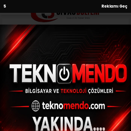
3
Reklamı Geç
Anasayfa
Ailesinde tiroid hastası olanlar
dikkat
01.06.2021 - 12:23, Güncelleme: 01.06.2021 - 12:23
Genel Cerrahi Uzmanı Prof. Dr. Ayhan
Koyuncu, ailesinde tiroid hastalığı ya da
tiroidit olanlarda bağışıklık sistemi sorunu
olan Hashimoto Tiroditine hastalığının...
ABONE OL