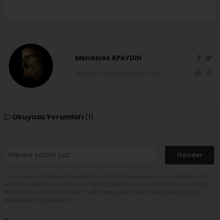
Menderes APAYDIN
sivasbulteni@yandex.com
Okuyucu Yorumları
(1)
Gönder
Yorum yazarak Topluluk Kuralları’nı kabul etmiş bulunuyor ve sivasbulteni.com
sitesine yaptığınız yorumunuzla ilgili doğrudan veya dolaylı tüm sorumluluğu
tek başınıza üstleniyorsunuz. Yazılan tüm yorumlardan site yönetimi hiçbir
şekilde sorumlu tutulamaz.