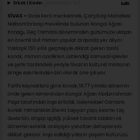
Erkek
|
Kadın
(Haberi Sesli Oku)
SİVAS –
Sivas kent merkezinde, Çarşıbaşı Mahallesi
Nalbantlarbaşı mevkiinde bulunan Kangal Ağası
Konağı, Geç Osmanlı döneminden günümüze ulaşan
en önemli sivil mimari yapılar arasında yer alıyor.
Yaklaşık 150 yıllık geçmişiyle dikkat çeken tarihi
konak, mimari özellikleri, üstlendiği kamusal işlevler
ve şehir tarihindeki yeriyle Sivas’ın kültürel mirasının
simge eserlerinden biri olarak öne çıkıyor.
Tarihi kaynaklara göre konak, 1877 yılında dönemin
önde gelen isimlerinden Kangal Ağası Abdurrahman
Paşa tarafından inşa ettirildi. Geleneksel Osmanlı
konak mimarisinin izlerini taşıyan yapı; kesme taş
duvarları, ahşap işçiliği, yüksek tavanlı odaları ve
dönemin estetik anlayışını yansıtan detaylarıyla
dikkat çekiyor. İnşa edildiği yılların yaşam kültürünü