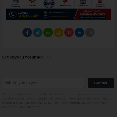
Okuyucu Yorumları
(0)
Gönder
Yorum yazarak Topluluk Kuralları’nı kabul etmiş bulunuyor ve sivasbulteni.com
sitesine yaptığınız yorumunuzla ilgili doğrudan veya dolaylı tüm sorumluluğu
tek başınıza üstleniyorsunuz. Yazılan tüm yorumlardan site yönetimi hiçbir
şekilde sorumlu tutulamaz.