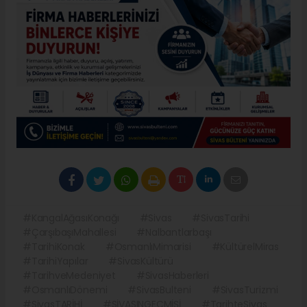
#KangalAğasıKonağı
#Sivas
#SivasTarihi
#ÇarşıbaşıMahallesi
#Nalbantlarbaşı
#TarihiKonak
#OsmanlıMimarisi
#KültürelMiras
#TarihiYapılar
#SivasKültürü
#TarihveMedeniyet
#SivasHaberleri
#OsmanlıDönemi
#SivasBulteni
#SivasTurizmi
#SivasTARİHİ
#SİVASINGECMİŞİ
#TarihteSivas