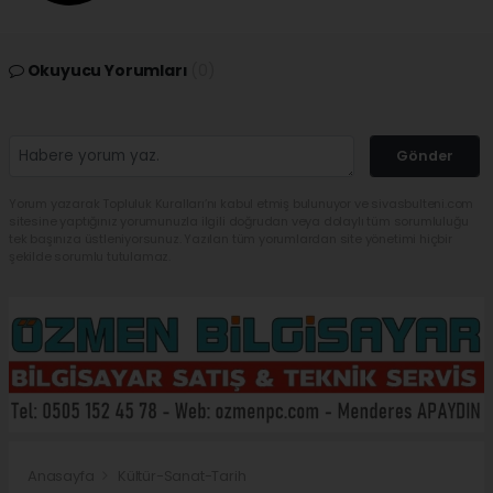
Okuyucu Yorumları
(0)
Gönder
Yorum yazarak Topluluk Kuralları’nı kabul etmiş bulunuyor ve sivasbulteni.com
sitesine yaptığınız yorumunuzla ilgili doğrudan veya dolaylı tüm sorumluluğu
tek başınıza üstleniyorsunuz. Yazılan tüm yorumlardan site yönetimi hiçbir
şekilde sorumlu tutulamaz.
Anasayfa
Kültür-Sanat-Tarih