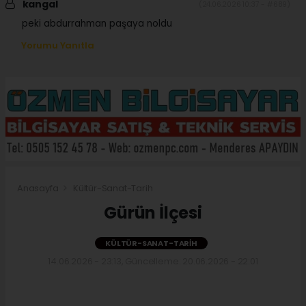
kangal
(24.06.2026 10:37 - #689)
peki abdurrahman paşaya noldu
Yorumu Yanıtla
Anasayfa
Kültür-Sanat-Tarih
Gürün İlçesi
KÜLTÜR-SANAT-TARIH
14.06.2026 - 23:13, Güncelleme: 20.06.2026 - 22:01