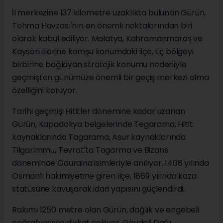
İl merkezine 137 kilometre uzaklıkta bulunan Gürün,
Tohma Havzası'nın en önemli noktalarından biri
olarak kabul ediliyor. Malatya, Kahramanmaraş ve
Kayseri illerine komşu konumdaki ilçe, üç bölgeyi
birbirine bağlayan stratejik konumu nedeniyle
geçmişten günümüze önemli bir geçiş merkezi olma
özelliğini koruyor.
Tarihi geçmişi Hititler dönemine kadar uzanan
Gürün, Kapadokya belgelerinde Tegarama, Hitit
kaynaklarında Tagarama, Asur kaynaklarında
Tilgarimmu, Tevrat'ta Togarma ve Bizans
döneminde Gauraina isimleriyle anılıyor. 1408 yılında
Osmanlı hakimiyetine giren ilçe, 1869 yılında kaza
statüsüne kavuşarak idari yapısını güçlendirdi.
Rakımı 1250 metre olan Gürün, dağlık ve engebeli
coğrafyasıyla dikkat çekiyor. Gövdeli Dağı,