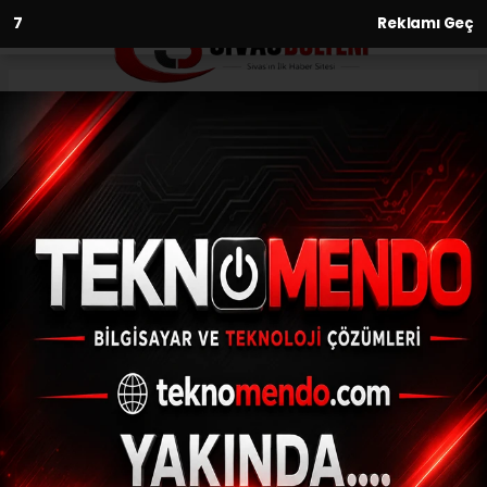
6
Reklamı Geç
Anasayfa
Afgan aile Türk kimliği için
gösteri düzenledi
01.06.2021 - 23:08, Güncelleme: 01.06.2021 - 23:08
Sivas kent merkezinde yaşayan Afgan
Uyruklu 13 kişilik Nasir ailesi Türkiye
Cumhuriyetinden kimlik alabilmek için
gösteri düzenledi.
ABONE OL