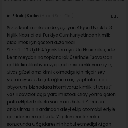
Erkek
|
Kadın
(Haberi Sesli Oku)
Sivas kent merkezinde yaşayan Afgan Uyruklu 13
kişilik Nasir ailesi Türkiye Cumhuriyetinden kimlik
alabilmek için gösteri düzenledi.
Sivas'ta 13 kişilik Afganistan uyruklu Nasır ailesi, Aile
kent meydanına toplanarak üzerinde, "Savaştan
geldik kimlik istiyoruz, göç idaresi kimlik vermiyor,
Sivas güzel ama kimlik olmadığı için hiçbir şey
yapamıyoruz, küçük oğluma aşı yaptırılmasını
istiyorum, biz sadaka istemiyoruz kimlik istiyoruz"
yazılı dövizler açıp yardım istedi. Olay yerine gelen
polis ekipleri ailenin sorunları dinledi. Sorunun
anlaşılmasının ardından aileyi ekip otomobilleriyle
göç idaresine götürdü. Yapılan incelemeler
sonucunda Göç İdaresinin kabul etmediği Afgan