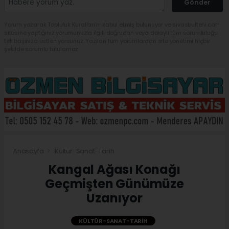
Gönder
Yorum yazarak Topluluk Kuralları’nı kabul etmiş bulunuyor ve sivasbulteni.com
sitesine yaptığınız yorumunuzla ilgili doğrudan veya dolaylı tüm sorumluluğu
tek başınıza üstleniyorsunuz. Yazılan tüm yorumlardan site yönetimi hiçbir
şekilde sorumlu tutulamaz.
Anasayfa
Kültür-Sanat-Tarih
Kangal Ağası Konağı
Geçmişten Günümüze
Uzanıyor
KÜLTÜR-SANAT-TARIH