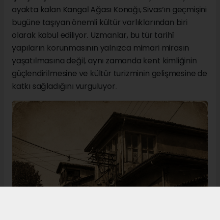
ayakta kalan Kangal Ağası Konağı, Sivas’ın geçmişini
bugüne taşıyan önemli kültür varlıklarından biri
olarak kabul ediliyor. Uzmanlar, bu tür tarihî
yapıların korunmasının yalnızca mimari mirasın
yaşatılmasına değil, aynı zamanda kent kimliğinin
güçlendirilmesine ve kültür turizminin gelişmesine de
katkı sağladığını vurguluyor.