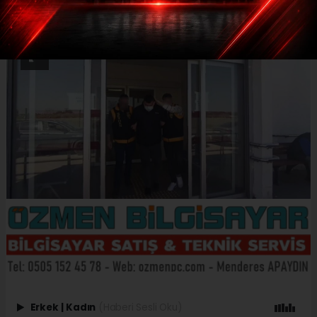
Erkek
|
Kadın
(Haberi Sesli Oku)