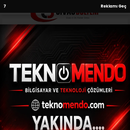
6
Reklamı Geç
Anasayfa
Asayiş
Adana’da bir eve yapılan
baskında 5 tabanca ve
parçaları ele geçirildi
ASAYIŞ
(İHA) - İhlas Haber Ajansı | 29.02.2024 - 14:37, Güncelleme:
29.02.2024 - 14:18
Adana’da bir eve yapılan baskında 5
tabanca ve parçaları ele geçirildi
ABONE OL