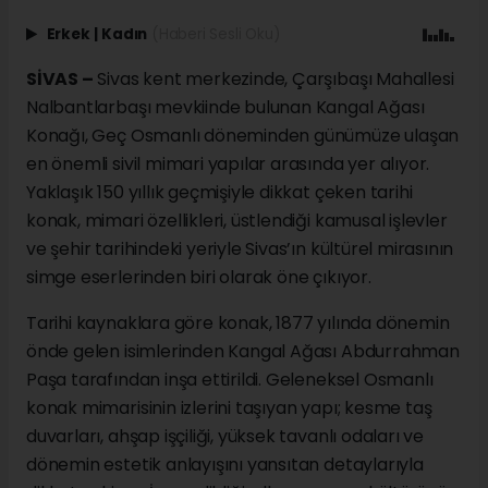
Erkek
|
Kadın
(Haberi Sesli Oku)
SİVAS –
Sivas kent merkezinde, Çarşıbaşı Mahallesi
Nalbantlarbaşı mevkiinde bulunan Kangal Ağası
Konağı, Geç Osmanlı döneminden günümüze ulaşan
en önemli sivil mimari yapılar arasında yer alıyor.
Yaklaşık 150 yıllık geçmişiyle dikkat çeken tarihi
konak, mimari özellikleri, üstlendiği kamusal işlevler
ve şehir tarihindeki yeriyle Sivas’ın kültürel mirasının
simge eserlerinden biri olarak öne çıkıyor.
Tarihi kaynaklara göre konak, 1877 yılında dönemin
önde gelen isimlerinden Kangal Ağası Abdurrahman
Paşa tarafından inşa ettirildi. Geleneksel Osmanlı
konak mimarisinin izlerini taşıyan yapı; kesme taş
duvarları, ahşap işçiliği, yüksek tavanlı odaları ve
dönemin estetik anlayışını yansıtan detaylarıyla