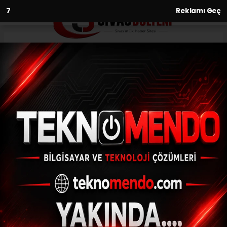
6
Reklamı Geç
Anasayfa
Aaron Appindangoye’nin
tedavisi Fransa’da sürüyor
04.06.2021 - 13:53, Güncelleme: 04.06.2021 - 13:53
DG Sivasspor'da uzun süredir sakatlığı
nedeniyle forma giyemeyen Aaron
Appindangoye'nin tedavisi Fransa'da
sürüyor.
ABONE OL