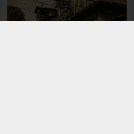
Bugün de tarih meraklılarının, araştırmacıların ve
ziyaretçilerin ilgisini çeken Kangal Ağası Konağı,
Osmanlı’dan Cumhuriyet’e uzanan çok katmanlı
geçmişiyle Sivas’ın köklü tarihine ışık tutmaya
devam ediyor. Şehrin kültürel belleğinde önemli bir
yere sahip olan bu tarihî eser, gelecek nesillere