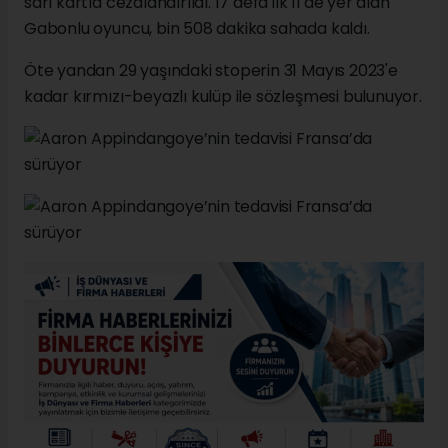
sarı kartla cezalandırıldı. 17 defa ilk 11'de yer alan
Gabonlu oyuncu, bin 508 dakika sahada kaldı.
Öte yandan 29 yaşındaki stoperin 31 Mayıs 2023'e
kadar kırmızı-beyazlı kulüp ile sözleşmesi bulunuyor.