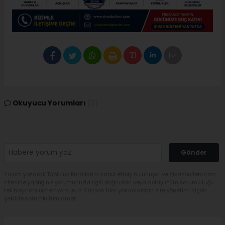
Okuyucu Yorumları
(0)
Gönder
Yorum yazarak Topluluk Kuralları’nı kabul etmiş bulunuyor ve sivasbulteni.com
sitesine yaptığınız yorumunuzla ilgili doğrudan veya dolaylı tüm sorumluluğu
tek başınıza üstleniyorsunuz. Yazılan tüm yorumlardan site yönetimi hiçbir
şekilde sorumlu tutulamaz.