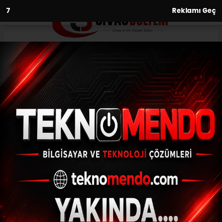
6
Reklamı Geç
Anasayfa
Siyaset
8 Bin Yıllık Boya Atölyeleri Gün
Yüzüne Çıkartıldı
SIYASET
31.08.2017 - 11:28, Güncelleme: 31.08.2017 - 11:28
Eskişehir'deki 8 bin yıllık Kanlıtaş
Höyüğü'nde yapılan kazılarda İçbatı
Anadolu'nun en eski boya atölyelerinin
varlığı tespit edildi- Kazı Grubu Başkanı
Doç. Dr. Türkcan: - "Boyayı da burada
yaptıklarını tespit ettik. Boya topakları da