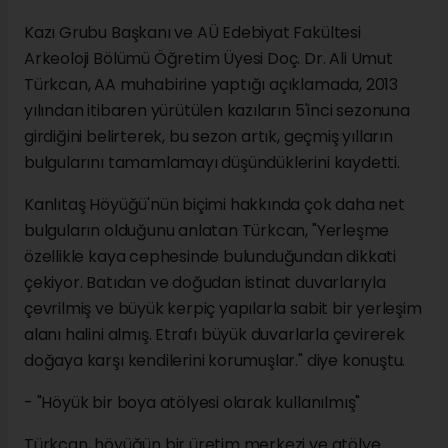
Kazı Grubu Başkanı ve AÜ Edebiyat Fakültesi
Arkeoloji Bölümü Öğretim Üyesi Doç. Dr. Ali Umut
Türkcan, AA muhabirine yaptığı açıklamada, 2013
yılından itibaren yürütülen kazıların 5'inci sezonuna
girdiğini belirterek, bu sezon artık, geçmiş yılların
bulgularını tamamlamayı düşündüklerini kaydetti.
Kanlıtaş Höyüğü'nün biçimi hakkında çok daha net
bulguların olduğunu anlatan Türkcan, "Yerleşme
özellikle kaya cephesinde bulunduğundan dikkati
çekiyor. Batıdan ve doğudan istinat duvarlarıyla
çevrilmiş ve büyük kerpiç yapılarla sabit bir yerleşim
alanı halini almış. Etrafı büyük duvarlarla çevirerek
doğaya karşı kendilerini korumuşlar." diye konuştu.
- "Höyük bir boya atölyesi olarak kullanılmış"
Türkcan, höyüğün bir üretim merkezi ve atölye