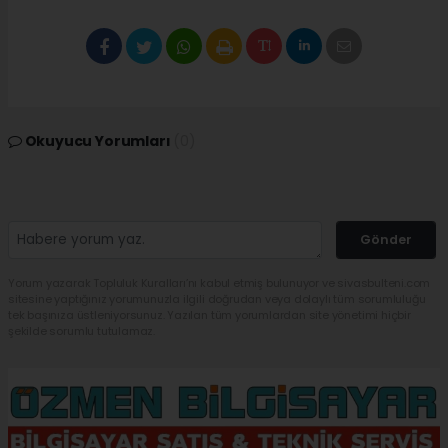
Okuyucu Yorumları
(0)
Gönder
Yorum yazarak Topluluk Kuralları’nı kabul etmiş bulunuyor ve sivasbulteni.com
sitesine yaptığınız yorumunuzla ilgili doğrudan veya dolaylı tüm sorumluluğu
tek başınıza üstleniyorsunuz. Yazılan tüm yorumlardan site yönetimi hiçbir
şekilde sorumlu tutulamaz.