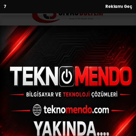
6
Reklamı Geç
Anasayfa
60 Yıllık cezaevinin kapısına
kilit vuruldu
21.06.2021 - 16:43, Güncelleme: 21.06.2021 - 16:43
Sivas'ın Şarkışla ilçesinde bulunan kapalı
ceza evi kapatılırken mahkûm ve tutuklular
Sivas Kapalı Cezaevine gönderildi.
ABONE OL