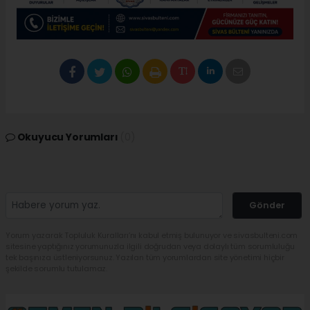
Okuyucu Yorumları
(0)
Gönder
Yorum yazarak Topluluk Kuralları’nı kabul etmiş bulunuyor ve sivasbulteni.com
sitesine yaptığınız yorumunuzla ilgili doğrudan veya dolaylı tüm sorumluluğu
tek başınıza üstleniyorsunuz. Yazılan tüm yorumlardan site yönetimi hiçbir
şekilde sorumlu tutulamaz.