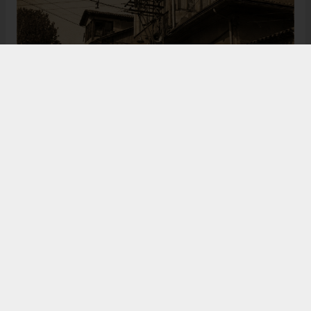
Bugün de tarih meraklılarının, araştırmacıların ve
ziyaretçilerin ilgisini çeken Kangal Ağası Konağı,
Osmanlı’dan Cumhuriyet’e uzanan çok katmanlı
geçmişiyle Sivas’ın köklü tarihine ışık tutmaya
devam ediyor. Şehrin kültürel belleğinde önemli bir
yere sahip olan bu tarihî eser, gelecek nesillere
aktarılması gereken değerli miraslar arasında