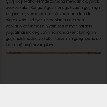
Çarşıbaşı Mahallesi’nde zamana meydan okuyarak
ayakta kalan Kangal Ağası Konağı, Sivas’ın geçmişini
bugüne taşıyan önemli kültür varlıklarından biri
olarak kabul ediliyor. Uzmanlar, bu tür tarihî
yapıların korunmasının yalnızca mimari mirasın
yaşatılmasına değil, aynı zamanda kent kimliğinin
güçlendirilmesine ve kültür turizminin gelişmesine de
katkı sağladığını vurguluyor.