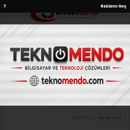
6
Reklamı Geç
Anasayfa
60 metre uzunluğundaki
pervaneler böyle taşındı
15.06.2021 - 11:43, Güncelleme: 15.06.2021 - 11:43
Sivas'ın Gürün ilçesinde 60 metre
uzunluğundaki rüzgar gülü pervanelerinin
geçişi şaşkınlığa neden oldu.
ABONE OL