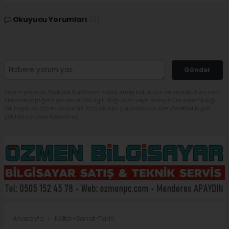
Okuyucu Yorumları
(0)
Gönder
Yorum yazarak Topluluk Kuralları’nı kabul etmiş bulunuyor ve sivasbulteni.com
sitesine yaptığınız yorumunuzla ilgili doğrudan veya dolaylı tüm sorumluluğu
tek başınıza üstleniyorsunuz. Yazılan tüm yorumlardan site yönetimi hiçbir
şekilde sorumlu tutulamaz.
Anasayfa
Kültür-Sanat-Tarih