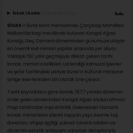
Erkek
|
Kadın
(Haberi Sesli Oku)
SİVAS –
Sivas kent merkezinde, Çarşıbaşı Mahallesi
Nalbantlarbaşı mevkiinde bulunan Kangal Ağası
Konağı, Geç Osmanlı döneminden günümüze ulaşan
en önemli sivil mimari yapılar arasında yer alıyor.
Yaklaşık 150 yıllık geçmişiyle dikkat çeken tarihi
konak, mimari özellikleri, üstlendiği kamusal işlevler
ve şehir tarihindeki yeriyle Sivas’ın kültürel mirasının
simge eserlerinden biri olarak öne çıkıyor.
Tarihi kaynaklara göre konak, 1877 yılında dönemin
önde gelen isimlerinden Kangal Ağası Abdurrahman
Paşa tarafından inşa ettirildi. Geleneksel Osmanlı
konak mimarisinin izlerini taşıyan yapı; kesme taş
duvarları, ahşap işçiliği, yüksek tavanlı odaları ve
dönemin estetik anlayışını yansıtan detaylarıyla