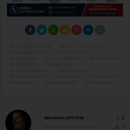
#KangalAğasıKonağı
#Sivas
#SivasTarihi
#ÇarşıbaşıMahallesi
#Nalbantlarbaşı
#TarihiKonak
#OsmanlıMimarisi
#KültürelMiras
#TarihiYapılar
#SivasKültürü
#TarihveMedeniyet
#SivasHaberleri
#OsmanlıDönemi
#SivasBulteni
#SivasTurizmi
#SivasTARİHİ
#SİVASINGECMİŞİ
#TarihteSivas
Menderes APAYDIN
sivasbulteni@yandex.com