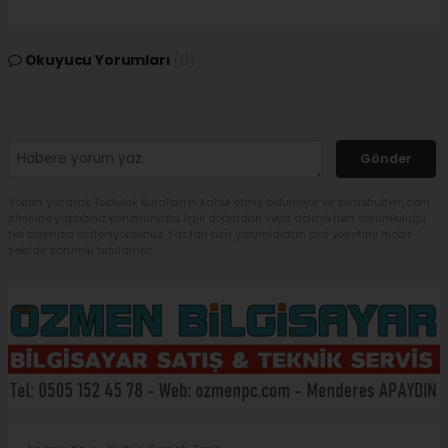
Okuyucu Yorumları
(0)
Gönder
Yorum yazarak Topluluk Kuralları’nı kabul etmiş bulunuyor ve sivasbulteni.com
sitesine yaptığınız yorumunuzla ilgili doğrudan veya dolaylı tüm sorumluluğu
tek başınıza üstleniyorsunuz. Yazılan tüm yorumlardan site yönetimi hiçbir
şekilde sorumlu tutulamaz.