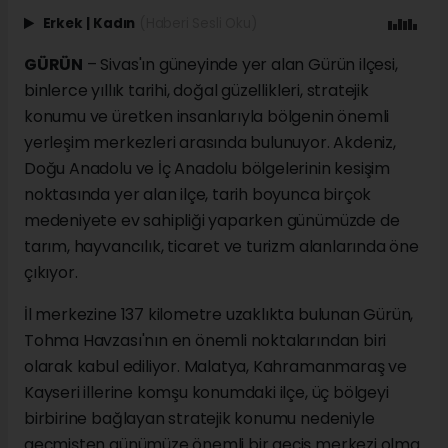
Erkek
|
Kadın
(Haberi Sesli Oku)
GÜRÜN
– Sivas'ın güneyinde yer alan Gürün ilçesi,
binlerce yıllık tarihi, doğal güzellikleri, stratejik
konumu ve üretken insanlarıyla bölgenin önemli
yerleşim merkezleri arasında bulunuyor. Akdeniz,
Doğu Anadolu ve İç Anadolu bölgelerinin kesişim
noktasında yer alan ilçe, tarih boyunca birçok
medeniyete ev sahipliği yaparken günümüzde de
tarım, hayvancılık, ticaret ve turizm alanlarında öne
çıkıyor.
İl merkezine 137 kilometre uzaklıkta bulunan Gürün,
Tohma Havzası'nın en önemli noktalarından biri
olarak kabul ediliyor. Malatya, Kahramanmaraş ve
Kayseri illerine komşu konumdaki ilçe, üç bölgeyi
birbirine bağlayan stratejik konumu nedeniyle
geçmişten günümüze önemli bir geçiş merkezi olma