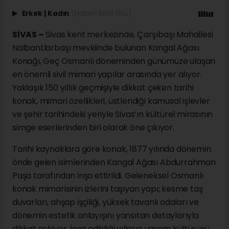
Erkek
|
Kadın
(Haberi Sesli Oku)
SİVAS –
Sivas kent merkezinde, Çarşıbaşı Mahallesi
Nalbantlarbaşı mevkiinde bulunan Kangal Ağası
Konağı, Geç Osmanlı döneminden günümüze ulaşan
en önemli sivil mimari yapılar arasında yer alıyor.
Yaklaşık 150 yıllık geçmişiyle dikkat çeken tarihi
konak, mimari özellikleri, üstlendiği kamusal işlevler
ve şehir tarihindeki yeriyle Sivas’ın kültürel mirasının
simge eserlerinden biri olarak öne çıkıyor.
Tarihi kaynaklara göre konak, 1877 yılında dönemin
önde gelen isimlerinden Kangal Ağası Abdurrahman
Paşa tarafından inşa ettirildi. Geleneksel Osmanlı
konak mimarisinin izlerini taşıyan yapı; kesme taş
duvarları, ahşap işçiliği, yüksek tavanlı odaları ve
dönemin estetik anlayışını yansıtan detaylarıyla
dikkat çekiyor. İnşa edildiği yılların yaşam kültürünü