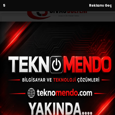
3
Reklamı Geç
Anasayfa
35 Köyde arazi yolu açma
çalışmaları başlatıldı
28.06.2021 - 12:33, Güncelleme: 28.06.2021 - 12:33
Sivas Şarkışla Ziraat Ziraat Odası
çiftçilerden gelen talep doğrultusunda 35
köyde arazi yolu açma çalışması başlattı.
ABONE OL