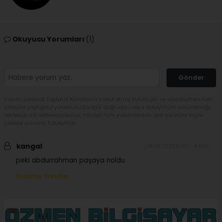
Okuyucu Yorumları
(1)
Gönder
Yorum yazarak Topluluk Kuralları’nı kabul etmiş bulunuyor ve sivasbulteni.com
sitesine yaptığınız yorumunuzla ilgili doğrudan veya dolaylı tüm sorumluluğu
tek başınıza üstleniyorsunuz. Yazılan tüm yorumlardan site yönetimi hiçbir
şekilde sorumlu tutulamaz.
kangal
(24.06.2026 10:37 - #689)
peki abdurrahman paşaya noldu
Yorumu Yanıtla