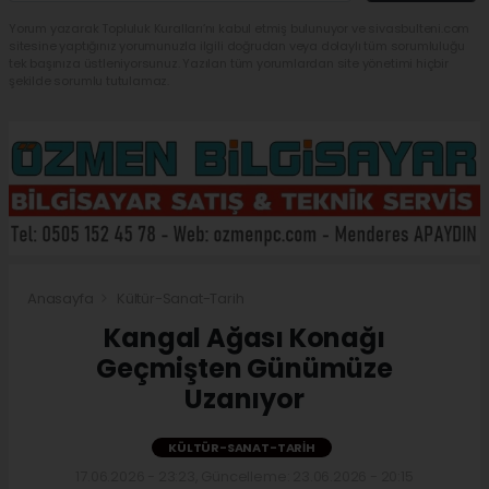
Yorum yazarak Topluluk Kuralları’nı kabul etmiş bulunuyor ve sivasbulteni.com
sitesine yaptığınız yorumunuzla ilgili doğrudan veya dolaylı tüm sorumluluğu
tek başınıza üstleniyorsunuz. Yazılan tüm yorumlardan site yönetimi hiçbir
şekilde sorumlu tutulamaz.
Anasayfa
Kültür-Sanat-Tarih
Kangal Ağası Konağı
Geçmişten Günümüze
Uzanıyor
KÜLTÜR-SANAT-TARIH
17.06.2026 - 23:23, Güncelleme: 23.06.2026 - 20:15